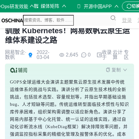
媒体矩阵
vOps研发效能
开源中国APP
切
登录
驯服 Kubernetes！网易数帆云原生运
维体系建设之路
网易智企·
2022-
收录
云计
专
2,645
0
数帆
03-04
于
算
区
复制
GOPS全球运维大会演讲主题聚焦云原生技术发展中传统
运维体系的挑战与实践。演讲分析了云原生技术栈的全新
挑战，包括技术选型、容量规划等，并指出早期基础设施
bug、人才短缺等问题。传统运维转型面临技术惯性与知识
库传承困难，组织架构需调整以适应新角色。演讲分享了
网易内部基于中心化托管、统一认证的运维实践，通过自
动化诊断流水线（KubeDiag框架）解决排障效率问题，并
强调监控指标采集的精细化管理及报警体系的优化。成本