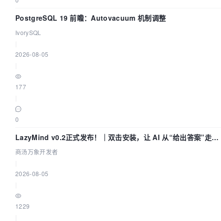
PostgreSQL 19 前瞻：Autovacuum 机制调整
IvorySQL
|
2026-08-05
|
177
|
0
LazyMind v0.2正式发布！｜双击安装，让 AI 从“给出答案”走到
“完成交付”
商汤万象开发者
|
2026-08-05
|
1229
|