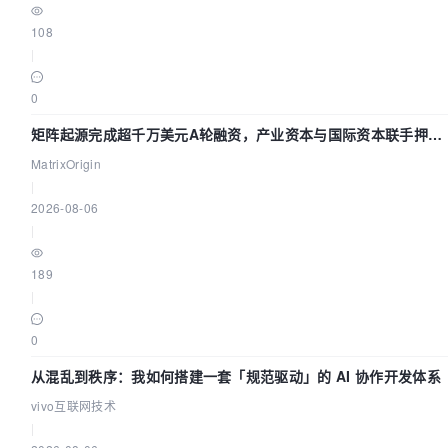
108
|
0
矩阵起源完成超千万美元A轮融资，产业资本与国际资本联手押注
企业级AI基础设施赛道
MatrixOrigin
|
2026-08-06
|
189
|
0
从混乱到秩序：我如何搭建一套「规范驱动」的 AI 协作开发体系
vivo互联网技术
|