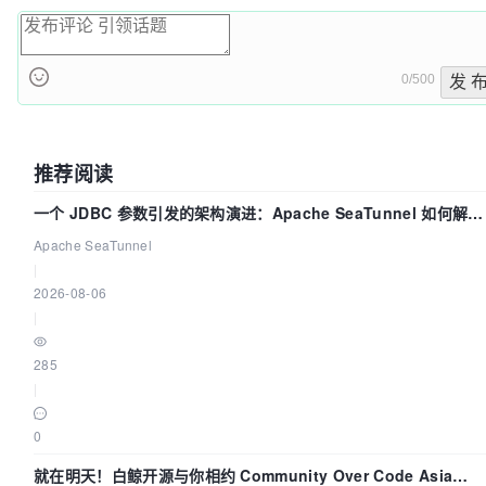
0/500
发 
推荐阅读
一个 JDBC 参数引发的架构演进：Apache SeaTunnel 如何解决
数据同步中的“定时 Flush”难题
Apache SeaTunnel
|
2026-08-06
|
285
|
0
就在明天！白鲸开源与你相约 Community Over Code Asia