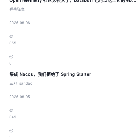
OpenTelemetry 社区太强大了，DataBuff 也可以吃上它的 eBP
链路了
乒乓狂魔
|
2026-08-06
|
355
|
0
集成 Nacos，我们拒绝了 Spring Starter
三刀_sandao
|
2026-08-05
|
349
|
0