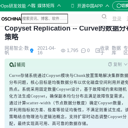
媒体矩阵
vOps研发效能
开源中国APP
切
登录
Copyset Replication -- Curve的数据
策略
网易智企·数
2021-04-
收录
数据
专
1,795
0
帆
16
于
库
区
复制
Curve存储系统通过Copyset模块与Chunk放置策略解决集群数
分布问题，核心目标是均衡数据分布以优化磁盘空间利用并避
热点。系统采用固定数量Copyset设计，基于故障域约束和随机
化方法生成Copyset，确保副本均匀分布且满足故障恢复需求。
通过计算scatter-width（节点数据分散度）确定Copyset数量，
并利用指标如方差、极差等验证均衡性，不满足则重试生成。
策略结合物理池与逻辑池概念，支持扩容时动态调整Copyset分
配，最终实现高可用、高可靠的数据存储。