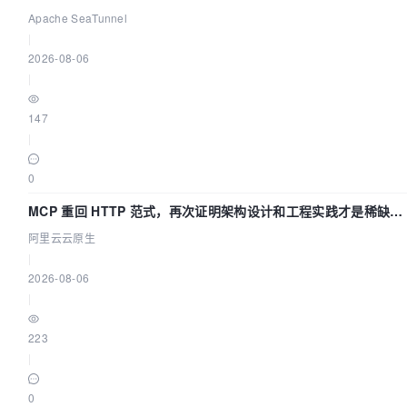
2026 主题演讲！
Apache SeaTunnel
|
2026-08-06
|
147
|
0
MCP 重回 HTTP 范式，再次证明架构设计和工程实践才是稀缺资
源
阿里云云原生
|
2026-08-06
|
223
|
0