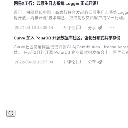
网易X工行：云原生日志系统 Loggie 正式开源！
近日，由网易和中国工商银行联合发起的云原生日志系统Loggie项目
构开放，内核开源”技术理念、把控制权交给客户的又一行动。 
在云原生环境下，容器大规模及频繁动态迁移、日志存储多样性、
2022-03-10 12:39:14
8
评论
分享
发难以扩展和难以支撑更大规模等问...
Curve 加入 PolarDB 开源数据库社区，强化分布式共享存储
Curve社区签署阿里巴巴开源CLA(Contribution Licens
碑。 在3月2日的开源 PolarDB 企业级架构发布会上，阿里云对 Pol
greSQL 提供分布式共享存储，其强大的性能表现引发了社区
2022-03-02 16:57:04
1
评论
分享