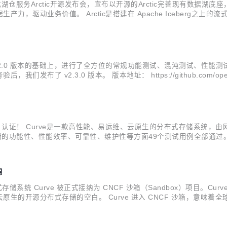
仓服务Arctic开源发布会，宣布以开源的Arctic完善现有数据
价值。 Arctic是搭建在 Apache Iceberg之上的流式湖仓服务（St
的 CDC、流式更新、OLAP 等功能， 结合数据湖高效的离线处理能力，Arc
2.2.0 版本的基础上，进行了全方位的常规功能测试、混沌测试、性能测
3.0 版本。 版本地址： https://github.com/opencurve/cu
云原生计算基金会 (CNCF) Sandbox 项目，是网易...
）认证！ Curve是一款高性能、易运维、云原生的分布式存储系统，
存储的功能性、性能效率、可靠性、维护性等方面49个测试用例全部通过
威机构认可，验证了Curve与信创供应链中其他产品的高度兼容适配
...
想
，分布式存储系统 Curve 被正式接纳为 CNCF 沙箱（Sandbox）项
生的开源分布式存储的空白。 Curve 进入 CNCF 沙箱，意味
势的深刻洞察。通过进入 CNCF 沙箱，Curve 社区将更多吸引