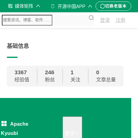
媒体矩阵
开源中国APP
切换老版本
登录
注册
基础信息
3367
246
1
0
经验值
粉丝
关注
文章总量
Apache
Kyuubi
更多