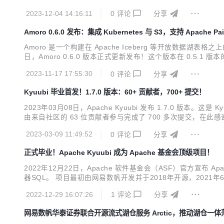
2023-12-04 14:16:11
0
评论
分享
Amoro 0.6.0 发布：集成 Kubernetes 与 S3，支持 Apache Pa
Amoro 是一个构建在 Apache Iceberg 等开放数据
日，Amoro 0.6.0 版本正式更新发布！这个版本在 0.5
的 21 位贡献者付出了 118 次提交，感谢每位社区小伙伴的贡献！ 01 重要
2023-11-17 17:55:30
0
评论
分享
Kyuubi 毕业首发！1.7.0 版本：60+ 贡献者，700+ 提交！
2023年03月08日，Apache Kyuubi 发布 1.7.0 版本。这是 
由来自社区的 63 位贡献者参与完成了 700 多次提交，在此感谢各位的
1.15 和 1.16 做了充分验证 新增 Trino 接入协议 (实验特性) 新
2023-03-09 11:49:52
0
评论
分享
正式毕业！Apache Kyuubi 成为 Apache 基金会顶级项目！
2022年12月22日，Apache 软件基金会（ASF）官方宣布 A
器SQL。 项目最初由网易数帆开发并于2018年开源，2021年6
Kyuubi 简介 Apache Kyuubi 在各种现代计算框架之上建立了分布
2022-12-29 16:07:26
1
评论
分享
网易数帆华泰证券联合开源流式湖仓服务 Arctic，推动湖仓一体