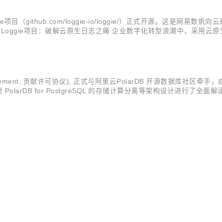
（github.com/loggie-io/loggie/）正式开源。这是网
Loggie项目：破解云原生日志之痛 企业数字化转型浪潮中，采用
Kubernetes元信息查询等特点，迫使日志管理方式发生变化。
e Agreement, 贡献许可协议), 正式与阿里云PolarDB 开源数据库社区
arDB for PostgreSQL 的存储计算分离等架构设计进行了全面解读，作为 P
的注意。 这也表明，作为网易数帆自研开源的第二款基础软件产品，C..