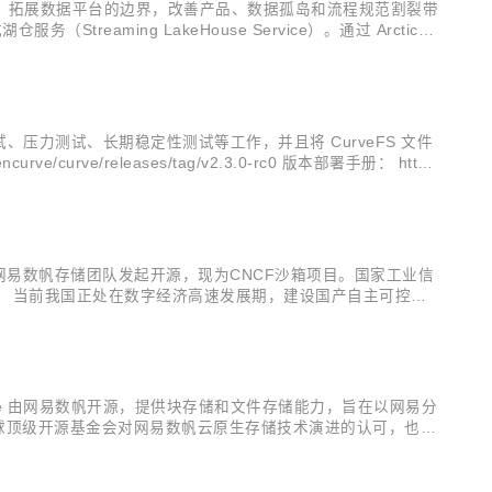
湖底座，拓展数据平台的边界，改善产品、数据孤岛和流程规范割裂带
reaming LakeHouse Service）。通过 Arctic，
tic 能够服务于更多流批混用的场景；...
试、压力测试、长期稳定性测试等工作，并且将 CurveFS 文件
rve/releases/tag/v2.3.0-rc0 版本部署手册： http
由网易数帆存储团队发起开源，现为CNCF沙箱项目。国家工业信
。 当前我国正处在数字经济高速发展期，建设国产自主可控体
，既意味着其作为存储软件担当推动目标完成的硬实力，也是其抓
目。Curve 由网易数帆开源，提供块存储和文件存储能力，旨在以网易分
着全球顶级开源基金会对网易数帆云原生存储技术演进的认可，也验
更多开发者和用户参与共建，进一步推动项目在云原生业务场景的