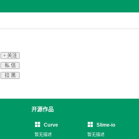
+ 关注
私 信
拉 黑
开源作品
Curve
Slime-io
暂无描述
暂无描述