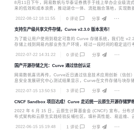
8月11日下午，网易数帆与华泰证券携手于线上举办企业级流式湖
来的低效和成本浪费，推动湖仓一体、流批融合落地，实现数据生产力，驱动业务
用户可以在 Flink、Spark、Trino 等引擎上实现更加优化
2022-08-12 18:11:55
0
评论
分享
支持生产级共享文件存储，Curve v2.3.0 版本发布！
为了能让用户使用到稳定可靠的 Curve 存储系统，我们在 v
存储上线到网易内部业务生产环境，经过一段时间的稳定运行考验后，我们发布了 v2.
s://github.com/opencurve/curveadm/wiki‍ Curve 是
2022-07-22 14:31:22
0
评论
分享
国产开源存储之光：Curve 通过信创认证
网易数帆喜讯再传，Curve近日通过信息技术应用创新（信创
息安全发展研究中心测试结果显示，Curve在文件存储与块
系、大力发展信创产业已成为“数字基建”的目标，此次获得权
2022-07-15 13:50:53
3
评论
分享
住重大历史机遇提速发展的表现。 信创存储三驾马车：创新架构、
CNCF Sandbox 项目达成！Curve 走近统一云原生开源存储梦
2022 年 6 月 15 日，云原生计算基金会 (CNCF) 宣布
布式架构和云原生实践经验反哺社区，填补高性能、易运维、云原
证了网易数帆在数字化基础软件领域的深厚积累，及对未来技术趋
2022-06-15 15:19:48
1
评论
分享
成熟应用，从而深化...