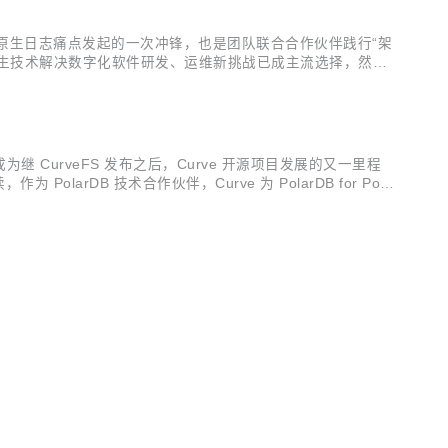
易数帆向云原生日志痛点发起的一次冲锋，也是团队联合合作伙伴践行“架
云原生技术解决数字化软件研发、运维新挑战已成主流选择，然而
随着业务实践的深入，日志方面存在的人肉运维越来越多、功能开
牵手，成为继 CurveFS 发布之后，Curve 开源项目发展的又一里程
olarDB 技术合作伙伴，Curve 为 PolarDB for Post
.