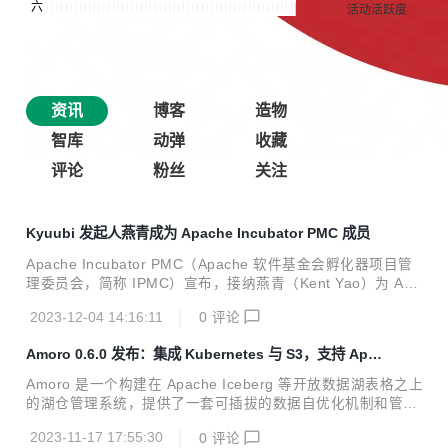
资讯
博客
造物
智库
动弹
收藏
评论
粉丝
关注
Kyuubi 发起人燕青成为 Apache Incubator PMC 成员
Apache Incubator PMC（Apache 软件基金会孵化器项目管
理委员会，简称 IPMC）宣布，接纳燕青（Kent Yao）为 Apa
che Incubator PMC 成员，参与对是否接纳项目进入 Apache
2023-12-04 14:16:11
0
评论
基金会孵化的表决。
Amoro 0.6.0 发布：集成 Kubernetes 与 S3，支持 Apa
che Paimon
Amoro 是一个构建在 Apache Iceberg 等开放数据湖表格之上
的湖仓管理系统，提供了一套可插拔的数据自优化机制和管理
服务，旨在为用户带来开箱即用的湖仓使用体验。 2023 年 1
2023-11-17 17:55:30
0
评论
1 月 07 日，Amoro 0.6.0 版本正式更新发布！这个版本在 0.