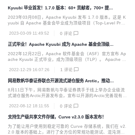
5.1 版本的基础上，增加了很多 feature，并且提升了可用性
Kyuubi 毕业首发！1.7.0 版本：60+ 贡献者，700+ 提
和稳定性，推荐各位用户和开发者升级到这个版本。在这次版
交！
本更新中，来自社区的 21 位贡献者付出了 118 次提交，感谢
2023年03月08日，Apache Kyuubi 发布 1.7.0 版本。这是 K
每位社区小伙伴的贡献！ 01 重要更新 1.Kubernetes 集成 支
yuubi 自 Apache 基金会毕业成为顶级项目（Top-Level Proje
持通过 Kubernetes 部署 AMS 和 Optimizer。 2....
ct）以来公开发行的第一个版本。 此次 Apahce Kyuubi 1.7.0
2023-03-09 11:49:52
0
评论
版本发布由来自社区的 63 位贡献者参与完成了 700 多次提
交，在此感谢各位的贡献！ 在这个版本有如下重大更新： 基
正式毕业！Apache Kyuubi 成为 Apache 基金会顶级项
于 Spark 3.1, 3.2 和 3.3 做了充分验证, 初步支持即将发布的
目！
3.4 基于 Flink 1.14, 1.15 和 1.16 做了充分验证 新增 Trino
2022年12月22日，Apache 软件基金会（ASF）官方宣布 Ap
接入协议 (实验特性) 新增 Spark 血缘插件 (实验...
ache Kyuubi 正式毕业，成为顶级项目（TLP）。 Apache Ky
uubi 是一个分布式和多租户网关，用于在数据仓库和湖仓上提
2022-12-29 16:07:26
1
评论
供无服务器SQL。 项目最初由网易数帆开发并于2018年开
源，2021年6月捐赠 Apache基金会，经过1年多的孵化于202
网易数帆华泰证券联合开源流式湖仓服务 Arctic，推动湖
2年11月通过投票，在12月顺利毕业，成为 Apache 基金会顶
仓一体落地
级开源项目！ Apache Kyuubi 简介 Apache Kyuubi 在各种现
8月11日下午，网易数帆与华泰证券携手于线上举办企业级流
代计算框架之上建立了分布式SQL查询引擎，例如 Apache S
式湖仓服务Arctic开源发布会，宣布以开源的Arctic完善现有数
park™、Apache Flink™、Apach...
据湖底座，拓展数据平台的边界，改善产品、数据孤岛和流程
2022-08-12 18:11:55
0
评论
规范割裂带来的低效和成本浪费，推动湖仓一体、流批融合落
地，实现数据生产力，驱动业务价值。 Arctic是搭建在 Apach
支持生产级共享文件存储，Curve v2.3.0 版本发布！
e Iceberg之上的流式湖仓服务（Streaming LakeHouse Serv
ice）。通过 Arctic，用户可以在 Flink、Spark、Trino 等引擎
为了能让用户使用到稳定可靠的 Curve 存储系统，我们在 v2.
上实现更加优化的 CDC、流式更新、OLAP 等功能， 结合数
2.0 版本的基础上，进行了全方位的常规功能测试、混沌测