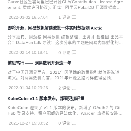
Curve社区签署阿里巴巴开源CLA(Contribution License Agre
态迁移、日志存储多样性、Kubernetes元信息查询等特点，
ement, 贡献许可协议), 正式与阿里云PolarDB 开源数据库社
迫使日志管理方式发生变化。随着业务实践的深入，日志方面
区牵手，成为继 CurveFS 发布之后，Curve 开源项目发展的
存在的人肉运维越来越多、功能开发难以扩展和难以支撑更大
2022-03-02 16:57:04
1
评论
又一里程碑。 在3月2日的开源 PolarDB 企业级架构发布会
规模等问...
上，阿里云对 PolarDB for PostgreSQL 的存储计算分离等架
即将开源，网易数帆解读流批一体实时数据湖 Arctic
构设计进行了全面解读，作为 PolarDB 技术合作伙伴，Curve
为 PolarDB for PostgreSQL 提供分布式共享存储，其强大的
分享嘉宾：周劲松 网易数帆 编辑整理：王贤才 碧桂园 出品平
性能表现引发了社区的注意。 这也表明，作为网易数帆自研开
台：DataFunTalk 导读：这次分享的主题是网易内部孵化的数
源的第二款基础软件产品，C...
据湖项目Arctic。在分析了部分现有开源数据湖项目后，网易
2022-02-14 10:18:41
0
评论
数帆有数团队结合自身需求，孵化了Arctic。本次分享的内容
包括五大方面： 什么是数据湖？ 网易需要的数据湖 Arctic核
慎思笃行 —— 网易数帆开源这一年
心原理 现有成果 总结与规划 01 什么是数据湖 我们从数据摄
取、数据存储和数据分析三个方面来描述数据湖的特性。 数据
对于中国开源界而言，2021年因明确的政策指引就值得说道
摄取就是数据写入，数据湖既可以支持批量的数据写入，也可
陈义。对网易数帆而言，2021年开源之路同样值得回顾：一
以支持流式的数据写入。 从数据存储上来说，相较于数仓只能
年之内，网易数帆先后推出四个自主开源项目，也将 Kyuubi
存储结构化的数据，我们希望数据湖既能存储结构化的数据，
2022-01-04 10:23:26
2
评论
项目送入 Apache 基金会孵化。种种行动，让业界更深刻地感
比如关系...
受到了网易数帆开源“架构开放，内核开源”的态度。 践行 Apa
KubeCube v1.1 版本发布，部署更加轻量
che Way，推动大数据平民化 从早期的 LAMP 架构，到今天
的 Hadoop 生态，Apache 软件基金会（ASF）在开源领域影
KubeCube 迎来了 v1.1 版本的发布，新增了 OAuth2 的 Git
响深远，其形成的 “The Apache Way” ，已经成为引领全球社
Hub 登录支持、租户配额的算法优化、Warden 热插拔安装包
区开发者进步的开源哲学。2021年，网易数帆遵循这一哲学
的本地和远端拉取支持等新的特性，也修复了若干已知问题，
的努力，也缔造了数帆与 ASF 愈发深...
2021-12-27 15:33:32
0
评论
详见 ChangeLog。 v1.1 版本中最主要的特性是 Auth-Proxy
能力的支持，使得部署更加轻量，无需侵入修改 kube-apiser