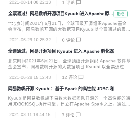
头部企业已经基于容器构建新一代企业基础设施平台，但在多
2021-08-14 08:22:13
1
评论
e，为云原生开源生态注入高性能、强兼容、易用性等众多能
数传统企业、中小型企业落...
力，屏蔽分布式架构底层的复杂性，推动云原生生产落地。 H
全票通过！网易数帆开源项目Kyuubi进入Apache孵化
拒绝
ango：性能提升2倍，全面整合云原生 Hango中文名“函谷”，
器
是一个高性能、可扩展、功能丰富的云原生API网关，提供了
**北京时间2021年6月21日，全球顶级开源组织Apache基金
请求代理、动态路由、负载均衡、限流、熔断、健康检查、安
会宣布，网易数帆开源的大数据项目Kyuubi以全票通过的表
全防护等功能。源自先秦的名称，昭示着它承载企业所有业务
现，正式进入Apache基金会孵化器。** 根据投票结果，Kyuu
流量的雄心和实力。云原生实践不断深入之下，作为微服务架
2021-06-29 10:25:32
0
评论
bi获得了13个约束性投票(binding votes)和8个无约束性投票
构关键组...
(non-binding votes)，投票全部持赞同意见，无弃权票和反对
全票通过，网易开源项目 Kyuubi 进入 Apache 孵化器
票。 ![Kyuubi 项目 Apache 孵化进展](https://oscimg.oschin
a.net/oscnet/up-d3e9ef6898738197b4bb3798fcea80a0c1
北京时间2021年6月21日，全球顶级开源组织 Apache 软件基
9.png "Kyuubi 项目 Apache 孵化进展") K...
金会宣布，网易数帆开源的大数据项目 Kyuubi 以全票通过的
表现，正式进入 Apache 软件基金会孵化器。根据投票结果，
2021-06-28 15:12:43
12
评论
Kyuubi 获得了 13 个约束性投票(binding votes)和 8 个无约
束性投票(non-binding votes)，投票全部持赞同意见，无弃权
网易数帆开源 Kyuubi：基于 Spark 的高性能 JDBC 和 S
票和反对票。 Kyuubi 是网易第一款贡献给 Apache 软件基金
QL 执行引擎
会进入孵化器的开源项目。开源至今，Kyuubi 已累积接受了
Kyuubi是网易数帆旗下易数大数据团队开源的一个高性能的通
29 位国内外开发者超过 200 个以上的提交。当然，进入 Apa
用JDBC和SQL执行引擎，建立在Apache Spark之上。通过K
che 孵化器只是一小步。未来， Kyuubi 社区...
yuubi，用户能够像处理普通数据一样处理大数据。本文将详
2021-03-11 18:44:15
3
评论
细解读Kyuubi的架构设计。 引言 开源大数据项目的繁荣带来
了强大的大数据平台，而对于负责数据价值挖掘的终端用户而
言，平台的技术门槛是另一种挑战。如果能将平台的能力统
合，并不断地优化和迭代，让用户能够通过JDBC和SQL这种