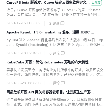
CurveFS beta 版首发，Curve 锚定云原生软件定义存
已推荐
ver 的配置。用户可以使用 RESTful、client-go、kubectl 等
储
方式访问被 KubeCube 纳管的 K8s 集群，享受统一的认证能
近日，Curve 开源存储社区发布了 CurveFS 的第一个 beta
力。 使用 Auth-Webhook 的困境 在 KubeCube v1.1 版本之
版本，旨在解决 CephFS 在云原生场景下存在的一系列性能
前，KubeCub...
及功能问题，并提供了全新的部署工具 CurveAdm ，以简化
2021-12-16 11:36:02
2
评论
用户对 Curve 集群的部署和管理。 Curve 是由网易数帆发起
的一款开源存储系统，定位于高性能、易运维、支持广泛场景
Apache Kyuubi 1.3.0-incubating 发布，通用 JDBC 和
的开源云原生软件定义存储系统。项目包括 CurveFS 和 Curv
SQL 执行引擎
eBS，其中 CurveBS 此前已经开源。 CurveFS beta 版地
Kyuubi 进入 Apache 孵化器后首次发布大版本 9月14日，Ap
址： https://github.com/opencurve/curve/releases/tag/v0.
ache Kyuubi (Incubating) 社区发布了进入 Apache 孵化器后
1.0-beta 架构设计 C...
的第一个公开发行的正式版本，该版本的代号为 v1.3.0-incub
2021-09-18 16:04:50
0
评论
ating。 对于作为新晋 Apache 孵化器项目的 Kyuubi 而言，
成为 Apache Top Level Project（TLP） 是其目标， 对于正
KubeCube 开源：简化 Kubernetes 落地的六大特性
式版本的发布我们需要深刻地践行 Apache Way，遵循社区的
RELEASE POLICY。和 TLP 们不同的是，孵化器项目需要通
容器技术发展至今，各行各业对其所带来的好处，如多环境交
过两轮投票才能正式完成版本发布，首先是项目社区 dev mail
付一致性、弹性伸缩、故障自愈等，已经达成普遍共识。这些
ing l...
好处的实现，依赖于当前容器编排领域的事实标准——Kuber
2021-08-28 08:35:03
5
评论
netes平台。然而，Kubernetes的复杂性、学习曲线陡峭也是
不争的事实，这对容器技术落地应用造成很大影响。 根据IDC
网易数帆开源 API 网关与容器云项目，让云原生生产落地
最新发布的软件定义计算软件市场半年跟踪报告显示，容器软
“多快好省”
件市场在未来五年仍然会保持超过40%的复合增长率，但 202
继年初开源服务网格智能管理器Slime之后，网易数帆近日宣
0 年容器基础架构软件占整体软件定义计算市场的比例仅为1
布，正式开源旗下基于Envoy/Istio的云原生API网关项目Hang
6.2%。容器在互联网、金融、AI 等领域已经规模落地，大批
o（函谷），和可视化多租户Kubernetes管理平台KubeCub