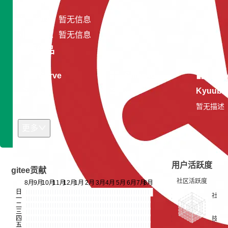
专长领域：暂无信息
开发平台：暂无信息
开源作品
Curve
Slime-io
Apa
Kyuubi
暂无描述
暂无描述
暂无描述
更多
用户活跃度
gitee贡献