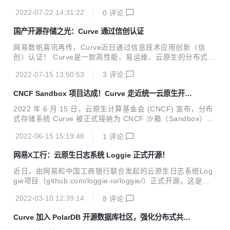
据湖高效的离线处理能力，Arctic 能够服务于更多流批混用的
试、性能测试、压力测试、长期稳定性测试等工作，并且将 C
场景；...
2022-07-22 14:31:22
0
评论
urveFS 文件存储上线到网易内部业务生产环境，经过一段时
间的稳定运行考验后，我们发布了 v2.3.0 版本。 版本地址：
国产开源存储之光：Curve 通过信创认证
https://github.com/opencurve/curve/releases/tag/v2.3.0-rc
0 版本部署手册： https://github.com/opencurve/curveadm/
网易数帆喜讯再传，Curve近日通过信息技术应用创新（信
wiki‍ Curve 是云原生计算基金会 (CNCF) Sandbox 项目，是
创）认证！ Curve是一款高性能、易运维、云原生的分布式存
网易...
储系统，由网易数帆存储团队发起开源，现为CNCF沙箱项
2022-07-15 13:50:53
3
评论
目。国家工业信息安全发展研究中心测试结果显示，Curve在
文件存储与块存储的功能性、性能效率、可靠性、维护性等方
CNCF Sandbox 项目达成！Curve 走近统一云原生开源
面49个测试用例全部通过。 当前我国正处在数字经济高速发
存储梦想
展期，建设国产自主可控体系、大力发展信创产业已成为“数
2022 年 6 月 15 日，云原生计算基金会 (CNCF) 宣布，分布
字基建”的目标，此次获得权威机构认可，验证了Curve与信创
式存储系统 Curve 被正式接纳为 CNCF 沙箱（Sandbox）项
供应链中其他产品的高度兼容适配，既意味着其作为存储软件
目。Curve 由网易数帆开源，提供块存储和文件存储能力，旨
担当推动目标完成的硬实力，也是其抓住重大历史机遇提速发
2022-06-15 15:19:48
1
评论
在以网易分布式架构和云原生实践经验反哺社区，填补高性
展的表现。 信创存储三驾马车：创新架构、...
能、易运维、云原生的开源分布式存储的空白。 Curve 进入
网易X工行：云原生日志系统 Loggie 正式开源！
CNCF 沙箱，意味着全球顶级开源基金会对网易数帆云原生存
储技术演进的认可，也验证了网易数帆在数字化基础软件领域
近日，由网易和中国工商银行联合发起的云原生日志系统Log
的深厚积累，及对未来技术趋势的深刻洞察。通过进入 CNCF
gie项目（github.com/loggie-io/loggie/）正式开源。这是网
沙箱，Curve 社区将更多吸引更多开发者和用户参与共建，进
易数帆向云原生日志痛点发起的一次冲锋，也是团队联合合作
一步推动项目在云原生业务场景的成熟应用，从而深化...
2022-03-10 12:39:14
8
评论
伙伴践行“架构开放，内核开源”技术理念、把控制权交给客户
的又一行动。 Loggie项目：破解云原生日志之痛 企业数字化
Curve 加入 PolarDB 开源数据库社区，强化分布式共享
转型浪潮中，采用云原生技术解决数字化软件研发、运维新挑
存储
战已成主流选择，然而在云原生环境下，容器大规模及频繁动