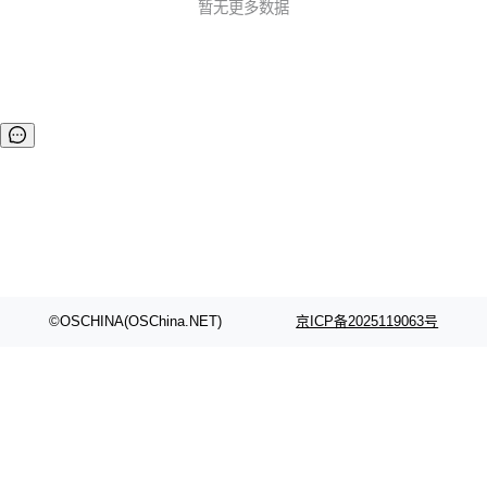
最普遍最通用的技术来使用，数据生产力将可以得到进一步的
暂无更多数据
提升。 Kyuubi就是在此背景下诞生的一个高性能的通用JDBC
和SQL执行引擎，它的目标是促进用户像处理普通数据一样处
理大数据。 ...
©OSCHINA(OSChina.NET)
京ICP备2025119063号