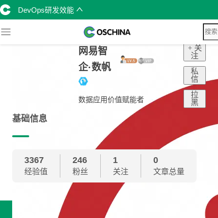
DevOps研发效能
+ 关
网易智
注
企·数帆
私
信
拉
数据应用价值赋能者
黑
基础信息
3367
246
1
0
经验值
粉丝
关注
文章总量
技术雷达