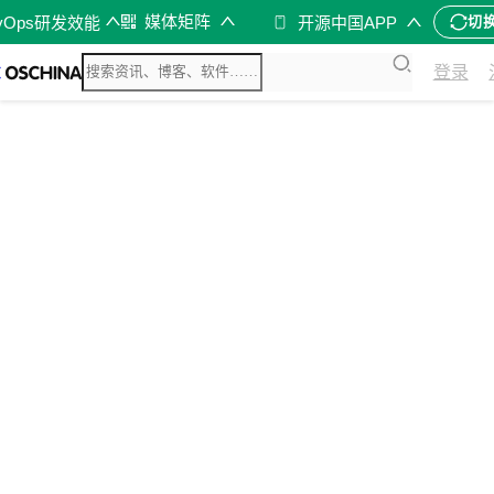
媒体矩阵
vOps研发效能
开源中国APP
切
登录