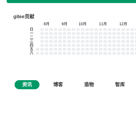
gitee贡献
资讯
博客
造物
智库