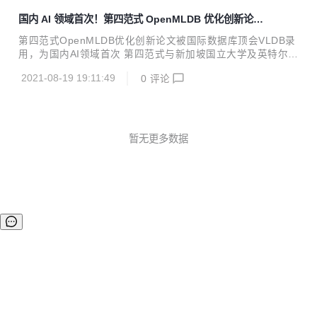
人工智能研究院、清华大学、北京...
d the demo link in readme#305 docs: add a new logo#364
国内 AI 领域首次！第四范式 OpenMLDB 优化创新论文
refactor: refact AppendEntries in log replicator#327 fix: sq
被国际数据库顶会 VLDB 录用
l and ns client des...
第四范式OpenMLDB优化创新论文被国际数据库顶会VLDB录
用，为国内AI领域首次 第四范式与新加坡国立大学及英特尔的
最新联合研究成果——基于持久内存优化的AI实时决策系统数
2021-08-19 19:11:49
0
评论
据库OpenMLDB（Open Source Machine Learning Databa
se）被国际数据库顶级会议VLDB 2021录用。 VLDB (Very L
arge Data Base) 是数据库研究人员、厂商、应用开发者，以
及用户广泛参与的年度国际会议，它与SIGMOD、ICDE被公
认为数据管理与数据库领域的三大国际顶尖学术会议。 这是国
暂无更多数据
内AI厂商第一次在VLDB Research Track上发表机器学习...