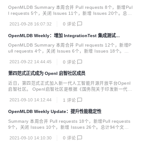
at: add taskma...
OpenMLDB Summary 本周合并 Pull requests 8个，新增Pul
l requests 5个，关闭 Issues 11个，新增 Issues 20个。总计
84个文件修改，新增6677行代码，删除511行代码。 Merged
2021-09-28 16:07:32
0
评论
Pull Requests feat: support spark.master config to run job
in yarn or local#466 feat: read openmldb git properties an
OpenMLDB Weekly：增加 IntegrationTest 集成测试模
d set in return string#464 feat: enable `TestWindowUnion`
块
te...
OpenMLDB Summary 本周合并 Pull requests 12个，新增P
ull requests 4个，关闭 Issues 6个，新增 Issues 18个。总
计353个文件修改，新增36056行代码，删除879行代码。 Me
2021-09-22 14:44:45
0
评论
rged Pull Requests feat: add integration test cicd#434 fea
t: add batchjob as java submodules#386 feat: add kubern
第四范式正式成为 OpenI 启智社区成员
etes java dependencies for taskmanager#400 fix: fix coun
t in some y...
近日，第四范式正式加入新一代人工智能开源开放平台OpenI
启智社区。 OpenI启智社区是根据《国务院关于印发新一代人
工智能发展规划的通知》（国发〔2017〕35号），由新一代
2021-09-10 14:12:44
1
评论
人工智能产业技术创新战略联盟（AITISA）组织产学研用通力
协作共建共享的开源软件开源硬件开放数据超级社区，旨在通
OpenMLDB Weekly Update：提升性能稳定性
过构建开源开放生态、搭建软硬件开发环境、汇聚和孵化优秀
AI开源项目、鼓励开发者参与AI开源项目开发等方式，促进人
Summary 本周合并 Pull requests 18个，新增Pull requests
工智能领域的开源开放协同创新，推动人工智能产业健康快速
9个，关闭 Issues 10个，新增 Issues 26个。总计94个文件
发展及其在社会经济各领域的广泛应用。 OpenI启智社区以
修改，新增1502行代码，删除7764行代码。发布Release版
“开源开放、尊重创新”为原则，汇聚了鹏城实验室、北京智源
2021-09-10 14:10:30
0
评论
本v0.2.3。了解OpenMLDB Merged Pull Requests docs: ad