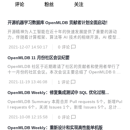
评论
粉丝
关注
开源机器学习数据库 OpenMLDB 贡献者计划全面启动！
开源精神为人工智能在近十年的快速发展提供了重要的源动
力，伴随着计算框架、算法等 AI 技术的相继开源，AI 模型构
建的门槛得以降低
2021-12-07 14:50:17
0
评论
OpenMLDB 11 月份社区会议纪要
OpenMLDB 社区于近期邀请了社区的贡献者和使用者举行了
十一月份的社区会议。本次会议主要总结了 OpenMLDB 0.3.
0 版本的更新，以及讨论 0.4.0 版本的几个重要需求规划。同
2021-11-19 13:46:08
1
评论
时，社区成员对于 OpenMLDB 后续的需求和社区发展规划提
供了宝贵的建议。 社区反馈 会议上，社区小伙伴们对于 Ope
OpenMLDB Weekly：修复集成测试中 SQL 优化过程重
nMLDB 项目和社区的发展提供了很多宝贵的建议，主要记录
复优化子节点的问题
如下： Benchmark 不仅需要和现有工具的比对，而且需要明
OpenMLDB Summary 本周合并 Pull requests 5个，新增Pul
确 OpenMLDB 本身的能力边界，比如数据承载量，具体场景
l requests 6个，关闭 Issues 1个，新增 Issues 5个。总计15
下的性能能力等。 监控模块是企业上线非常重要的功能，Ope
0个文件修改，新增531行代码，删除432行代码。 Merged P
nMLDB 的监控模块需要关注系统健康状态和性...
2021-10-08 12:15:58
0
评论
ull Requests fix: remove dup apply pass on the same phy
sical op#453 merged 5 days ago feat: revert hadoop com
OpenMLDB Weekly：重新设计和实现高性能单机版
mon version to 2.7.1 for batch#482 merged 6 days ago fe