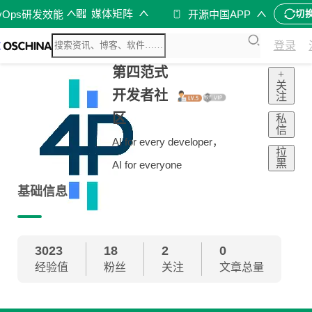
媒体矩阵
vOps研发效能
开源中国APP
切
登录
第四范式
+
关
开发者社
注
区
私
信
AI for every developer，
拉
黑
AI for everyone
基础信息
3023
18
2
0
经验值
粉丝
关注
文章总量