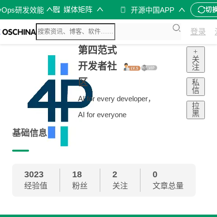
媒体矩阵
vOps研发效能
开源中国APP
切
登录
第四范式
+
关
开发者社
注
区
私
信
AI for every developer，
拉
黑
AI for everyone
基础信息
3023
18
2
0
经验值
粉丝
关注
文章总量