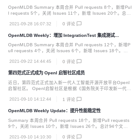
at: add taskma...
OpenMLDB Summary 本周合并 Pull requests 8个，新增Pul
l requests 5个，关闭 Issues 11个，新增 Issues 20个。总计
84个文件修改，新增6677行代码，删除511行代码。 Merged
2021-09-28 16:07:32
0
评论
Pull Requests feat: support spark.master config to run job
in yarn or local#466 feat: read openmldb git properties an
OpenMLDB Weekly：增加 IntegrationTest 集成测试模
d set in return string#464 feat: enable `TestWindowUnion`
块
te...
OpenMLDB Summary 本周合并 Pull requests 12个，新增P
ull requests 4个，关闭 Issues 6个，新增 Issues 18个。总
计353个文件修改，新增36056行代码，删除879行代码。 Me
2021-09-22 14:44:45
0
评论
rged Pull Requests feat: add integration test cicd#434 fea
t: add batchjob as java submodules#386 feat: add kubern
第四范式正式成为 OpenI 启智社区成员
etes java dependencies for taskmanager#400 fix: fix coun
t in some y...
近日，第四范式正式加入新一代人工智能开源开放平台OpenI
启智社区。 OpenI启智社区是根据《国务院关于印发新一代人
工智能发展规划的通知》（国发〔2017〕35号），由新一代
2021-09-10 14:12:44
1
评论
人工智能产业技术创新战略联盟（AITISA）组织产学研用通力
协作共建共享的开源软件开源硬件开放数据超级社区，旨在通
OpenMLDB Weekly Update：提升性能稳定性
过构建开源开放生态、搭建软硬件开发环境、汇聚和孵化优秀
AI开源项目、鼓励开发者参与AI开源项目开发等方式，促进人
Summary 本周合并 Pull requests 18个，新增Pull requests
工智能领域的开源开放协同创新，推动人工智能产业健康快速
9个，关闭 Issues 10个，新增 Issues 26个。总计94个文件
发展及其在社会经济各领域的广泛应用。 OpenI启智社区以
修改，新增1502行代码，删除7764行代码。发布Release版
“开源开放、尊重创新”为原则，汇聚了鹏城实验室、北京智源
2021-09-10 14:10:30
0
评论
本v0.2.3。了解OpenMLDB Merged Pull Requests docs: ad