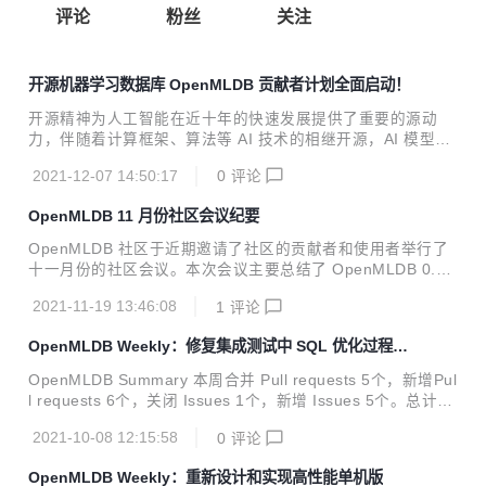
评论
粉丝
关注
开源机器学习数据库 OpenMLDB 贡献者计划全面启动！
开源精神为人工智能在近十年的快速发展提供了重要的源动
力，伴随着计算框架、算法等 AI 技术的相继开源，AI 模型构
建的门槛得以降低
2021-12-07 14:50:17
0
评论
OpenMLDB 11 月份社区会议纪要
OpenMLDB 社区于近期邀请了社区的贡献者和使用者举行了
十一月份的社区会议。本次会议主要总结了 OpenMLDB 0.3.
0 版本的更新，以及讨论 0.4.0 版本的几个重要需求规划。同
2021-11-19 13:46:08
1
评论
时，社区成员对于 OpenMLDB 后续的需求和社区发展规划提
供了宝贵的建议。 社区反馈 会议上，社区小伙伴们对于 Ope
OpenMLDB Weekly：修复集成测试中 SQL 优化过程重
nMLDB 项目和社区的发展提供了很多宝贵的建议，主要记录
复优化子节点的问题
如下： Benchmark 不仅需要和现有工具的比对，而且需要明
OpenMLDB Summary 本周合并 Pull requests 5个，新增Pul
确 OpenMLDB 本身的能力边界，比如数据承载量，具体场景
l requests 6个，关闭 Issues 1个，新增 Issues 5个。总计15
下的性能能力等。 监控模块是企业上线非常重要的功能，Ope
0个文件修改，新增531行代码，删除432行代码。 Merged P
nMLDB 的监控模块需要关注系统健康状态和性...
2021-10-08 12:15:58
0
评论
ull Requests fix: remove dup apply pass on the same phy
sical op#453 merged 5 days ago feat: revert hadoop com
OpenMLDB Weekly：重新设计和实现高性能单机版
mon version to 2.7.1 for batch#482 merged 6 days ago fe