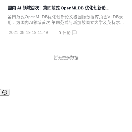
人工智能研究院、清华大学、北京...
d the demo link in readme#305 docs: add a new logo#364
国内 AI 领域首次！第四范式 OpenMLDB 优化创新论文
refactor: refact AppendEntries in log replicator#327 fix: sq
被国际数据库顶会 VLDB 录用
l and ns client des...
第四范式OpenMLDB优化创新论文被国际数据库顶会VLDB录
用，为国内AI领域首次 第四范式与新加坡国立大学及英特尔的
最新联合研究成果——基于持久内存优化的AI实时决策系统数
2021-08-19 19:11:49
0
评论
据库OpenMLDB（Open Source Machine Learning Databa
se）被国际数据库顶级会议VLDB 2021录用。 VLDB (Very L
arge Data Base) 是数据库研究人员、厂商、应用开发者，以
及用户广泛参与的年度国际会议，它与SIGMOD、ICDE被公
认为数据管理与数据库领域的三大国际顶尖学术会议。 这是国
暂无更多数据
内AI厂商第一次在VLDB Research Track上发表机器学习...