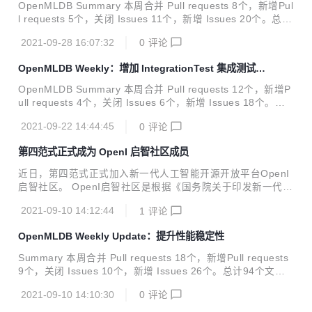
at: add taskma...
OpenMLDB Summary 本周合并 Pull requests 8个，新增Pul
l requests 5个，关闭 Issues 11个，新增 Issues 20个。总计
84个文件修改，新增6677行代码，删除511行代码。 Merged
2021-09-28 16:07:32
0
评论
Pull Requests feat: support spark.master config to run job
in yarn or local#466 feat: read openmldb git properties an
OpenMLDB Weekly：增加 IntegrationTest 集成测试模
d set in return string#464 feat: enable `TestWindowUnion`
块
te...
OpenMLDB Summary 本周合并 Pull requests 12个，新增P
ull requests 4个，关闭 Issues 6个，新增 Issues 18个。总
计353个文件修改，新增36056行代码，删除879行代码。 Me
2021-09-22 14:44:45
0
评论
rged Pull Requests feat: add integration test cicd#434 fea
t: add batchjob as java submodules#386 feat: add kubern
第四范式正式成为 OpenI 启智社区成员
etes java dependencies for taskmanager#400 fix: fix coun
t in some y...
近日，第四范式正式加入新一代人工智能开源开放平台OpenI
启智社区。 OpenI启智社区是根据《国务院关于印发新一代人
工智能发展规划的通知》（国发〔2017〕35号），由新一代
2021-09-10 14:12:44
1
评论
人工智能产业技术创新战略联盟（AITISA）组织产学研用通力
协作共建共享的开源软件开源硬件开放数据超级社区，旨在通
OpenMLDB Weekly Update：提升性能稳定性
过构建开源开放生态、搭建软硬件开发环境、汇聚和孵化优秀
AI开源项目、鼓励开发者参与AI开源项目开发等方式，促进人
Summary 本周合并 Pull requests 18个，新增Pull requests
工智能领域的开源开放协同创新，推动人工智能产业健康快速
9个，关闭 Issues 10个，新增 Issues 26个。总计94个文件
发展及其在社会经济各领域的广泛应用。 OpenI启智社区以
修改，新增1502行代码，删除7764行代码。发布Release版
“开源开放、尊重创新”为原则，汇聚了鹏城实验室、北京智源
2021-09-10 14:10:30
0
评论
本v0.2.3。了解OpenMLDB Merged Pull Requests docs: ad
人工智能研究院、清华大学、北京...
d the demo link in readme#305 docs: add a new logo#364