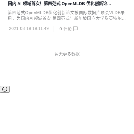
国内 AI 领域首次！第四范式 OpenMLDB 优化创新论文
refactor: refact AppendEntries in log replicator#327 fix: sq
被国际数据库顶会 VLDB 录用
l and ns client des...
第四范式OpenMLDB优化创新论文被国际数据库顶会VLDB录
用，为国内AI领域首次 第四范式与新加坡国立大学及英特尔的
最新联合研究成果——基于持久内存优化的AI实时决策系统数
2021-08-19 19:11:49
0
评论
据库OpenMLDB（Open Source Machine Learning Databa
se）被国际数据库顶级会议VLDB 2021录用。 VLDB (Very L
arge Data Base) 是数据库研究人员、厂商、应用开发者，以
及用户广泛参与的年度国际会议，它与SIGMOD、ICDE被公
认为数据管理与数据库领域的三大国际顶尖学术会议。 这是国
暂无更多数据
内AI厂商第一次在VLDB Research Track上发表机器学习...