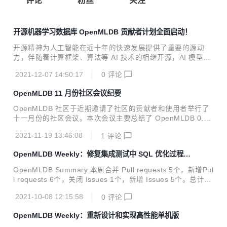
评论
粉丝
关注
开源机器学习数据库 OpenMLDB 贡献者计划全面启动！
开源精神为人工智能在近十年的快速发展提供了重要的源动
力，伴随着计算框架、算法等 AI 技术的相继开源，AI 模型构
建的门槛得以降低
2021-12-07 14:50:17
0
评论
OpenMLDB 11 月份社区会议纪要
OpenMLDB 社区于近期邀请了社区的贡献者和使用者举行了
十一月份的社区会议。本次会议主要总结了 OpenMLDB 0.3.
0 版本的更新，以及讨论 0.4.0 版本的几个重要需求规划。同
2021-11-19 13:46:08
1
评论
时，社区成员对于 OpenMLDB 后续的需求和社区发展规划提
供了宝贵的建议。 社区反馈 会议上，社区小伙伴们对于 Ope
OpenMLDB Weekly：修复集成测试中 SQL 优化过程重
nMLDB 项目和社区的发展提供了很多宝贵的建议，主要记录
复优化子节点的问题
如下： Benchmark 不仅需要和现有工具的比对，而且需要明
OpenMLDB Summary 本周合并 Pull requests 5个，新增Pul
确 OpenMLDB 本身的能力边界，比如数据承载量，具体场景
l requests 6个，关闭 Issues 1个，新增 Issues 5个。总计15
下的性能能力等。 监控模块是企业上线非常重要的功能，Ope
0个文件修改，新增531行代码，删除432行代码。 Merged P
nMLDB 的监控模块需要关注系统健康状态和性...
2021-10-08 12:15:58
0
评论
ull Requests fix: remove dup apply pass on the same phy
sical op#453 merged 5 days ago feat: revert hadoop com
OpenMLDB Weekly：重新设计和实现高性能单机版
mon version to 2.7.1 for batch#482 merged 6 days ago fe