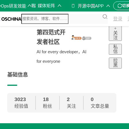
媒体矩阵
vOps研发效能
开源中国APP
切
登录
+
第四范式开
关
注
发者社区
私
信
AI for every developer，AI
拉
for everyone
黑
基础信息
3023
18
2
0
经验值
粉丝
关注
文章总量