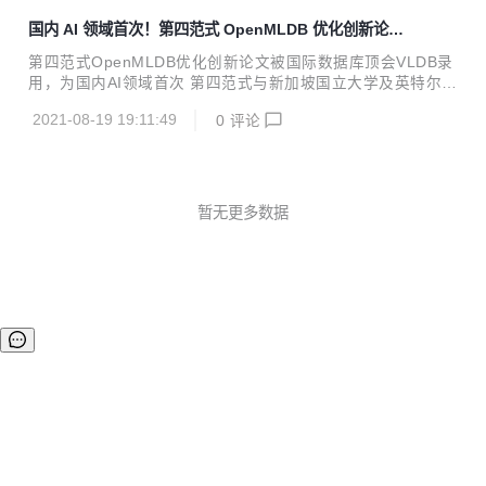
人工智能研究院、清华大学、北京...
d the demo link in readme#305 docs: add a new logo#364
国内 AI 领域首次！第四范式 OpenMLDB 优化创新论文
refactor: refact AppendEntries in log replicator#327 fix: sq
被国际数据库顶会 VLDB 录用
l and ns client des...
第四范式OpenMLDB优化创新论文被国际数据库顶会VLDB录
用，为国内AI领域首次 第四范式与新加坡国立大学及英特尔的
最新联合研究成果——基于持久内存优化的AI实时决策系统数
2021-08-19 19:11:49
0
评论
据库OpenMLDB（Open Source Machine Learning Databa
se）被国际数据库顶级会议VLDB 2021录用。 VLDB (Very L
arge Data Base) 是数据库研究人员、厂商、应用开发者，以
及用户广泛参与的年度国际会议，它与SIGMOD、ICDE被公
认为数据管理与数据库领域的三大国际顶尖学术会议。 这是国
暂无更多数据
内AI厂商第一次在VLDB Research Track上发表机器学习...