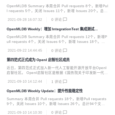
at: add taskma...
OpenMLDB Summary 本周合并 Pull requests 8个，新增Pul
l requests 5个，关闭 Issues 11个，新增 Issues 20个。总计
84个文件修改，新增6677行代码，删除511行代码。 Merged
2021-09-28 16:07:32
0
评论
Pull Requests feat: support spark.master config to run job
in yarn or local#466 feat: read openmldb git properties an
OpenMLDB Weekly：增加 IntegrationTest 集成测试模
d set in return string#464 feat: enable `TestWindowUnion`
块
te...
OpenMLDB Summary 本周合并 Pull requests 12个，新增P
ull requests 4个，关闭 Issues 6个，新增 Issues 18个。总
计353个文件修改，新增36056行代码，删除879行代码。 Me
2021-09-22 14:44:45
0
评论
rged Pull Requests feat: add integration test cicd#434 fea
t: add batchjob as java submodules#386 feat: add kubern
第四范式正式成为 OpenI 启智社区成员
etes java dependencies for taskmanager#400 fix: fix coun
t in some y...
近日，第四范式正式加入新一代人工智能开源开放平台OpenI
启智社区。 OpenI启智社区是根据《国务院关于印发新一代人
工智能发展规划的通知》（国发〔2017〕35号），由新一代
2021-09-10 14:12:44
1
评论
人工智能产业技术创新战略联盟（AITISA）组织产学研用通力
协作共建共享的开源软件开源硬件开放数据超级社区，旨在通
OpenMLDB Weekly Update：提升性能稳定性
过构建开源开放生态、搭建软硬件开发环境、汇聚和孵化优秀
AI开源项目、鼓励开发者参与AI开源项目开发等方式，促进人
Summary 本周合并 Pull requests 18个，新增Pull requests
工智能领域的开源开放协同创新，推动人工智能产业健康快速
9个，关闭 Issues 10个，新增 Issues 26个。总计94个文件
发展及其在社会经济各领域的广泛应用。 OpenI启智社区以
修改，新增1502行代码，删除7764行代码。发布Release版
“开源开放、尊重创新”为原则，汇聚了鹏城实验室、北京智源
2021-09-10 14:10:30
0
评论
本v0.2.3。了解OpenMLDB Merged Pull Requests docs: ad