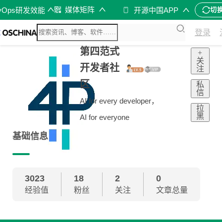
媒体矩阵
vOps研发效能
开源中国APP
切
登录
第四范式
+
关
开发者社
注
区
私
信
AI for every developer，
拉
黑
AI for everyone
基础信息
3023
18
2
0
经验值
粉丝
关注
文章总量