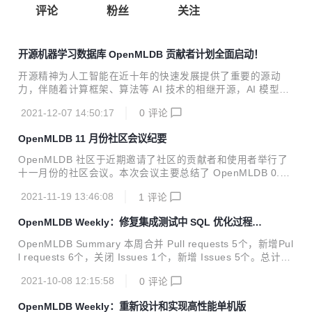
评论
粉丝
关注
开源机器学习数据库 OpenMLDB 贡献者计划全面启动！
开源精神为人工智能在近十年的快速发展提供了重要的源动
力，伴随着计算框架、算法等 AI 技术的相继开源，AI 模型构
建的门槛得以降低
2021-12-07 14:50:17
0
评论
OpenMLDB 11 月份社区会议纪要
OpenMLDB 社区于近期邀请了社区的贡献者和使用者举行了
十一月份的社区会议。本次会议主要总结了 OpenMLDB 0.3.
0 版本的更新，以及讨论 0.4.0 版本的几个重要需求规划。同
2021-11-19 13:46:08
1
评论
时，社区成员对于 OpenMLDB 后续的需求和社区发展规划提
供了宝贵的建议。 社区反馈 会议上，社区小伙伴们对于 Ope
OpenMLDB Weekly：修复集成测试中 SQL 优化过程重
nMLDB 项目和社区的发展提供了很多宝贵的建议，主要记录
复优化子节点的问题
如下： Benchmark 不仅需要和现有工具的比对，而且需要明
OpenMLDB Summary 本周合并 Pull requests 5个，新增Pul
确 OpenMLDB 本身的能力边界，比如数据承载量，具体场景
l requests 6个，关闭 Issues 1个，新增 Issues 5个。总计15
下的性能能力等。 监控模块是企业上线非常重要的功能，Ope
0个文件修改，新增531行代码，删除432行代码。 Merged P
nMLDB 的监控模块需要关注系统健康状态和性...
2021-10-08 12:15:58
0
评论
ull Requests fix: remove dup apply pass on the same phy
sical op#453 merged 5 days ago feat: revert hadoop com
OpenMLDB Weekly：重新设计和实现高性能单机版
mon version to 2.7.1 for batch#482 merged 6 days ago fe