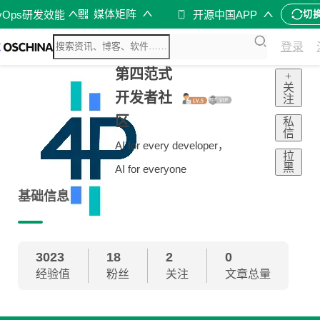
媒体矩阵
vOps研发效能
开源中国APP
切
登录
第四范式
+
关
开发者社
注
区
私
信
AI for every developer，
拉
黑
AI for everyone
基础信息
3023
18
2
0
经验值
粉丝
关注
文章总量