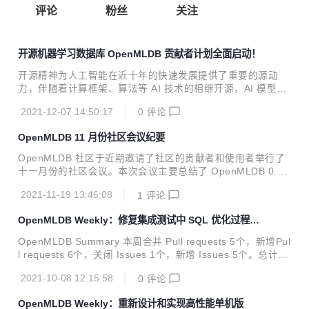
评论
粉丝
关注
开源机器学习数据库 OpenMLDB 贡献者计划全面启动！
开源精神为人工智能在近十年的快速发展提供了重要的源动
力，伴随着计算框架、算法等 AI 技术的相继开源，AI 模型构
建的门槛得以降低
2021-12-07 14:50:17
0
评论
OpenMLDB 11 月份社区会议纪要
OpenMLDB 社区于近期邀请了社区的贡献者和使用者举行了
十一月份的社区会议。本次会议主要总结了 OpenMLDB 0.3.
0 版本的更新，以及讨论 0.4.0 版本的几个重要需求规划。同
2021-11-19 13:46:08
1
评论
时，社区成员对于 OpenMLDB 后续的需求和社区发展规划提
供了宝贵的建议。 社区反馈 会议上，社区小伙伴们对于 Ope
OpenMLDB Weekly：修复集成测试中 SQL 优化过程重
nMLDB 项目和社区的发展提供了很多宝贵的建议，主要记录
复优化子节点的问题
如下： Benchmark 不仅需要和现有工具的比对，而且需要明
OpenMLDB Summary 本周合并 Pull requests 5个，新增Pul
确 OpenMLDB 本身的能力边界，比如数据承载量，具体场景
l requests 6个，关闭 Issues 1个，新增 Issues 5个。总计15
下的性能能力等。 监控模块是企业上线非常重要的功能，Ope
0个文件修改，新增531行代码，删除432行代码。 Merged P
nMLDB 的监控模块需要关注系统健康状态和性...
2021-10-08 12:15:58
0
评论
ull Requests fix: remove dup apply pass on the same phy
sical op#453 merged 5 days ago feat: revert hadoop com
OpenMLDB Weekly：重新设计和实现高性能单机版
mon version to 2.7.1 for batch#482 merged 6 days ago fe