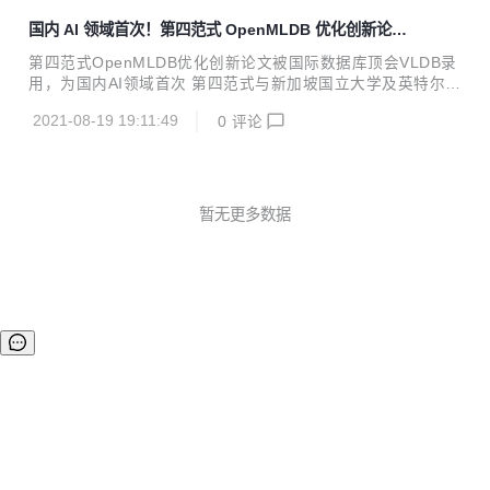
人工智能研究院、清华大学、北京...
d the demo link in readme#305 docs: add a new logo#364
国内 AI 领域首次！第四范式 OpenMLDB 优化创新论文
refactor: refact AppendEntries in log replicator#327 fix: sq
被国际数据库顶会 VLDB 录用
l and ns client des...
第四范式OpenMLDB优化创新论文被国际数据库顶会VLDB录
用，为国内AI领域首次 第四范式与新加坡国立大学及英特尔的
最新联合研究成果——基于持久内存优化的AI实时决策系统数
2021-08-19 19:11:49
0
评论
据库OpenMLDB（Open Source Machine Learning Databa
se）被国际数据库顶级会议VLDB 2021录用。 VLDB (Very L
arge Data Base) 是数据库研究人员、厂商、应用开发者，以
及用户广泛参与的年度国际会议，它与SIGMOD、ICDE被公
认为数据管理与数据库领域的三大国际顶尖学术会议。 这是国
暂无更多数据
内AI厂商第一次在VLDB Research Track上发表机器学习...