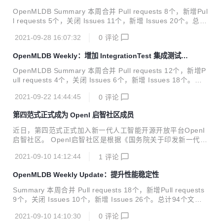
at: add taskma...
OpenMLDB Summary 本周合并 Pull requests 8个，新增Pul
l requests 5个，关闭 Issues 11个，新增 Issues 20个。总计
84个文件修改，新增6677行代码，删除511行代码。 Merged
2021-09-28 16:07:32
0
评论
Pull Requests feat: support spark.master config to run job
in yarn or local#466 feat: read openmldb git properties an
OpenMLDB Weekly：增加 IntegrationTest 集成测试模
d set in return string#464 feat: enable `TestWindowUnion`
块
te...
OpenMLDB Summary 本周合并 Pull requests 12个，新增P
ull requests 4个，关闭 Issues 6个，新增 Issues 18个。总
计353个文件修改，新增36056行代码，删除879行代码。 Me
2021-09-22 14:44:45
0
评论
rged Pull Requests feat: add integration test cicd#434 fea
t: add batchjob as java submodules#386 feat: add kubern
第四范式正式成为 OpenI 启智社区成员
etes java dependencies for taskmanager#400 fix: fix coun
t in some y...
近日，第四范式正式加入新一代人工智能开源开放平台OpenI
启智社区。 OpenI启智社区是根据《国务院关于印发新一代人
工智能发展规划的通知》（国发〔2017〕35号），由新一代
2021-09-10 14:12:44
1
评论
人工智能产业技术创新战略联盟（AITISA）组织产学研用通力
协作共建共享的开源软件开源硬件开放数据超级社区，旨在通
OpenMLDB Weekly Update：提升性能稳定性
过构建开源开放生态、搭建软硬件开发环境、汇聚和孵化优秀
AI开源项目、鼓励开发者参与AI开源项目开发等方式，促进人
Summary 本周合并 Pull requests 18个，新增Pull requests
工智能领域的开源开放协同创新，推动人工智能产业健康快速
9个，关闭 Issues 10个，新增 Issues 26个。总计94个文件
发展及其在社会经济各领域的广泛应用。 OpenI启智社区以
修改，新增1502行代码，删除7764行代码。发布Release版
“开源开放、尊重创新”为原则，汇聚了鹏城实验室、北京智源
2021-09-10 14:10:30
0
评论
本v0.2.3。了解OpenMLDB Merged Pull Requests docs: ad