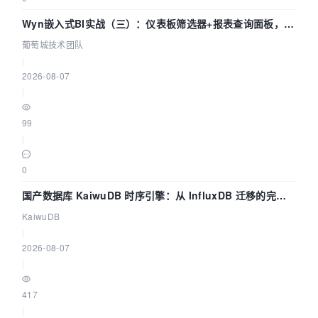
Wyn嵌入式BI实战（三）：仪表板筛选器+报表查询面板，参
数联动全闭环
葡萄城技术团队
|
2026-08-07
|
99
|
0
国产数据库 KaiwuDB 时序引擎：从 InfluxDB 迁移的完整
技术路径
KaiwuDB
|
2026-08-07
|
417
|