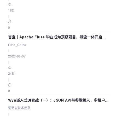
182
|
0
官宣｜Apache Fluss 毕业成为顶级项目，湖流一体开启
Agentic Lake 全面实时化时代
Flink_China
|
2026-08-07
|
2481
|
0
Wyn嵌入式BI实战（一）：JSON API带参数接入，多租户数
据源配置指南 | 葡萄城技术团队
葡萄城技术团队
|