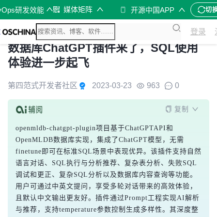
媒体矩阵
vOps研发效能
开源中国APP
切
登录
数据库ChatGPT插件来了，SQL使用
体验进一步起飞
第四范式开发者社区
2023-03-23
963
0
复制
openmldb-chatgpt-plugin项目基于ChatGPTAPI和
OpenMLDB数据库实现，集成了ChatGPT模型，无需
finetune即可在标准SQL场景中表现优异。该插件支持自然
语言对话、SQL执行与分析推荐、复杂表分析、失败SQL
调试和更正、复杂SQL分析以及数据库内容查询等功能。
用户可通过中英文提问，享受多轮对话带来的高效体验，
且默认中文输出更友好。插件通过Prompt工程实现AI解析
与推荐，支持temperature参数控制生成多样性。其深度整