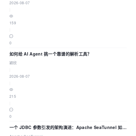
2026-08-07
|
159
|
0
如何给 AI Agent 挑一个靠谱的解析工具？
颖欣
|
2026-08-07
|
215
|
0
一个 JDBC 参数引发的架构演进：Apache SeaTunnel 如何
解决数据同步中的“定时 Flush”难题