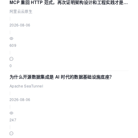
MCP 重回 HTTP 范式，再次证明架构设计和工程实践才是稀
缺资源
阿里云云原生
|
2026-08-06
|
609
|
0
为什么开源数据集成是 AI 时代的数据基础设施底座？
Apache SeaTunnel
|
2026-08-06
|
247
|