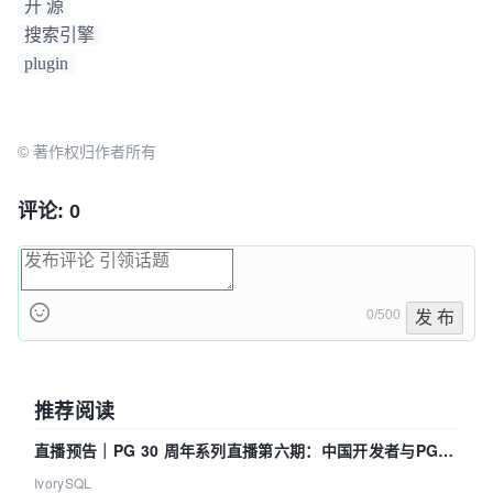
开 源
搜索引擎
plugin
© 著作权归作者所有
评论: 0
0/500
发 布
推荐阅读
直播预告｜PG 30 周年系列直播第六期：中国开发者与PG内
核——我们改得动吗？我们贡献了什么？
IvorySQL