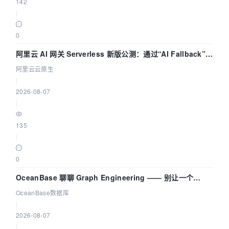
142
|
0
阿里云 AI 网关 Serverless 新版公测：通过“AI Fallback”与
拓扑可视化构建 AI 流量治理底座
阿里云云原生
|
2026-08-07
|
135
|
0
OceanBase 聊聊 Graph Engineering —— 别让一个
Agent 既当运动员又
OceanBase数据库
|
2026-08-07
|