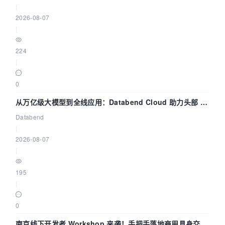
|
2026-08-07
|
224
|
0
从万亿级大模型到全线应用：Databend Cloud 助力头部 AI
企业构建全链路 Trace 数据管道
Databend
|
2026-08-07
|
195
|
0
南京线下开发者 Workshop 来袭！手把手落地商用具身交互