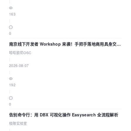
|
163
|
0
南京线下开发者 Workshop 来袭！手把手落地商用具身交互
智能 Agent 应用
哈哈欧尼OSC
|
2026-08-07
|
192
|
0
告别命令行：用 DBX 可视化操作 Easysearch 全流程解析
极限实验室
|