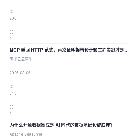
|
208
|
0
MCP 重回 HTTP 范式，再次证明架构设计和工程实践才是稀
缺资源
阿里云云原生
|
2026-08-06
|
515
|
0
为什么开源数据集成是 AI 时代的数据基础设施底座？
Apache SeaTunnel