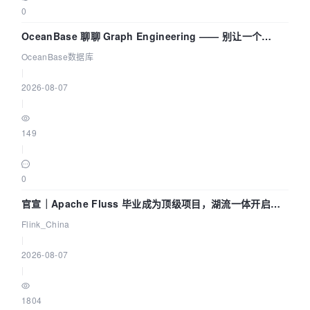
0
OceanBase 聊聊 Graph Engineering —— 别让一个
Agent 既当运动员又
OceanBase数据库
|
2026-08-07
|
149
|
0
官宣｜Apache Fluss 毕业成为顶级项目，湖流一体开启
Agentic Lake 全面实时化时代
Flink_China
|
2026-08-07
|
1804