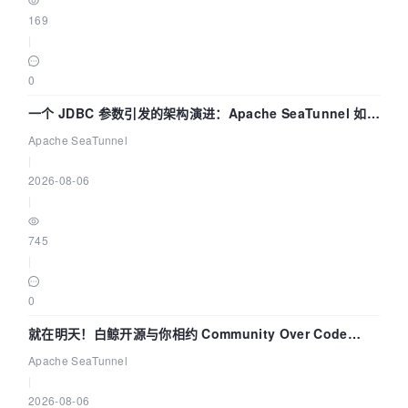
169
|
0
一个 JDBC 参数引发的架构演进：Apache SeaTunnel 如何
解决数据同步中的“定时 Flush”难题
Apache SeaTunnel
|
2026-08-06
|
745
|
0
就在明天！白鲸开源与你相约 Community Over Code
Asia 2026 主题演讲！
Apache SeaTunnel
|
2026-08-06