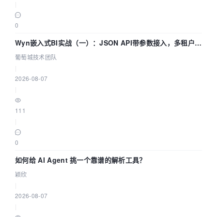
|
0
Wyn嵌入式BI实战（一）：JSON API带参数接入，多租户数
据源配置指南 | 葡萄城技术团队
葡萄城技术团队
|
2026-08-07
|
111
|
0
如何给 AI Agent 挑一个靠谱的解析工具？
颖欣
|
2026-08-07
|