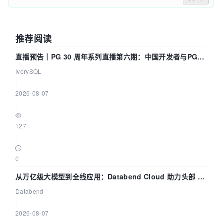
推荐阅读
直播预告｜PG 30 周年系列直播第六期：中国开发者与PG内
核——我们改得动吗？我们贡献了什么？
IvorySQL
|
2026-08-07
|
127
|
0
从万亿级大模型到全线应用：Databend Cloud 助力头部 AI
企业构建全链路 Trace 数据管道
Databend
|
2026-08-07