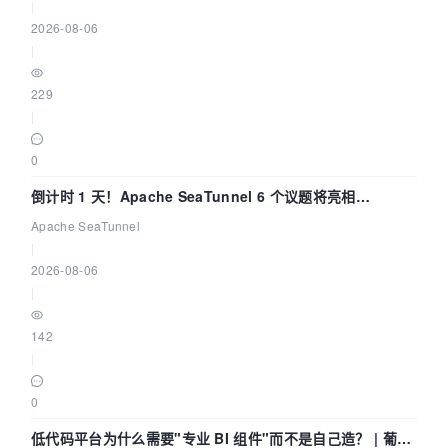
|
2026-08-06
|
229
|
0
倒计时 1 天！Apache SeaTunnel 6 个议题将亮相
Community Over Code Asia 2026
Apache SeaTunnel
|
2026-08-06
|
142
|
0
低代码平台为什么需要"专业 BI 组件"而不是自己造？ | 葡萄