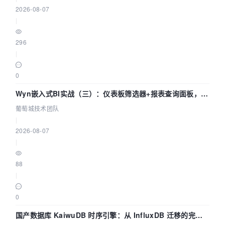
2026-08-07
|
296
|
0
Wyn嵌入式BI实战（三）：仪表板筛选器+报表查询面板，参
数联动全闭环
葡萄城技术团队
|
2026-08-07
|
88
|
0
国产数据库 KaiwuDB 时序引擎：从 InfluxDB 迁移的完整