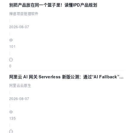
别把产品放在同一个篮子里！读懂IPD产品规划
禅道项目管理软件
|
2026-08-07
|
101
|
0
阿里云 AI 网关 Serverless 新版公测：通过“AI Fallback”与
拓扑可视化构建 AI 流量治理底座
阿里云云原生
|
2026-08-07
|
135
|