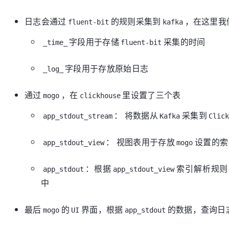
日志会通过
的规则采集到
，在这里我
fluent-bit
kafka
字段用于存储
采集的时间
_time_
fluent-bit
字段用于存放原始日志
_log_
通过
，在
里设置了三个表
mogo
clickhouse
： 将数据从
采集到
app_stdout_stream
Kafka
Clic
： 视图表用于存放
设置的索
app_stdout_view
mogo
：根据
索引解析规则
app_stdout
app_stdout_view
中
最后
的
界面，根据
的数据，查询日
mogo
UI
app_stdout