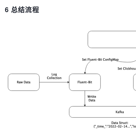
 _node_ip_ 
String
,

6 总结流程
 _container_name_ 
String
,

 _pod_name_ 
String
,

 _raw_log_ 
String
,

 status Nullable(Int64),

 url Nullable(
String
),

)

engine = MergeTree 
PARTITION
BY
ORDER
BY
 _time_second_

TTL toDateTime(_time_second_) + INTERVAL 
7
 DAY

SETTINGS index_granularity = 
8192