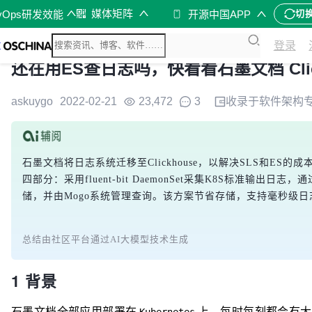
媒体矩阵
vOps研发效能
开源中国APP
切
登录
还在用ES查日志吗，快看看石墨文档 Clic
askuygo
2022-02-21
23,472
3
收录于
软件架构
石墨文档将日志系统迁移至Clickhouse，以解决SLS和E
四部分：采用fluent-bit DaemonSet采集K8S标准输出日志，
储，并由Mogo系统管理查询。该方案节省存储，支持毫秒级
总结由社区平台通过AI大模型技术生成
1 背景
石墨文档全部应用部署在
上，每时每刻都会有大