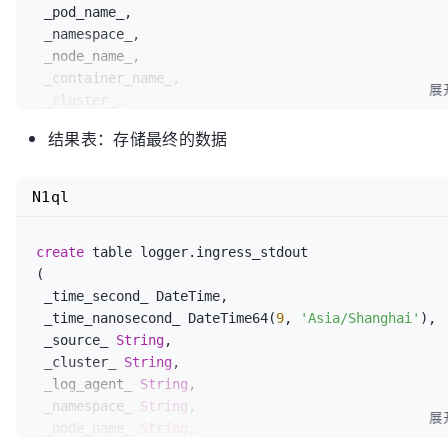
 _pod_name_,

 _namespace_,

 _node_name_,

 _container_name_,

展
 _cluster_,

 _log_agent_,

结果表：存储最终的数据
 _node_ip_,

 _source_,

 _log_ 
AS
 _raw_log_,JSONExtractInt(_log_, 
'status'
)
N1ql
FROM
 logger.ingress_stdout_stream 
where
1
=
1
create
 table logger.ingress_stdout

(

 _time_second_ DateTime,

 _time_nanosecond_ DateTime64(
9
, 
'Asia/Shanghai'
),

 _source_ 
String
,

 _cluster_ 
String
,

 _log_agent_ 
String
,

 _namespace_ 
String
,

展
 _node_name_ 
String
,
