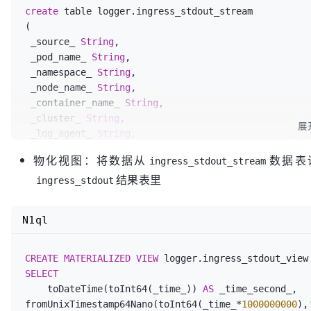
create
 table logger.ingress_stdout_stream

(

 _source_ 
String
,

 _pod_name_ 
String
,

 _namespace_ 
String
,

 _node_name_ 
String
,

 _container_name_ 
String
,

 _cluster_ 
String
,

展
 _log_agent_ 
String
,

 _node_ip_ 
String
,

物化视图：将数据从
数据表
ingress_stdout_stream
 _time_ Float64,

结果表里
 _log_ 
String
ingress_stdout
)

engine = Kafka SETTINGS kafka_broker_list = 
'kafka:
N1ql
stdout'
, kafka_group_name = 
'logger_ingress_stdout'
CREATE
MATERIALIZED
VIEW
 logger.ingress_stdout_view
SELECT
    toDateTime(toInt64(_time_)) 
AS
 _time_second_,

fromUnixTimestamp64Nano(toInt64(_time_*
1000000000
),