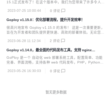
导，GoPloy都能够极大地简化您的部署工作，让您的应用在
15.1正式发布了！在这个版本中，我们为您带来了许多令人振
不同环境中轻松运行。 GoPloy v1.15.2的亮点功能 智能化部
奋的改进和新功能，致力于优化部署体验并提升效率。无论是
署策略： 新版本引入了更智能的部署策略，可以根据您的应用
2023-07-25 10:00:44
0
评论
个人项目还是企业级应用，Goploy都将成为您不可或缺的部署
特性和...
工具。 Goploy简介 Goploy是一个轻量级的、易于使用的Go
Goploy v1.15.0：优化部署流程，提升开发效率！
语言部署工具，旨在简化应用的部署和管理流程。它支持多种
部署方式，包括本地、远程、Docker容器等，使您能够灵活地
很高兴地宣布 Goploy v1.15.0 的发布！ 这是一次重要更新，
管理您的应用程序。Goploy还提供了一个直观的Web界面，
旨在为开发者和团队提供更快速、高效的部署体验。无论您是
让您可以在几分钟内完成部署设置，无需繁琐的配置。 新功能
个人开发者还是大型企业团队，Goploy v1.15.0 都将成为您
与改进 全新界面设计：Goploy v1.15.1带来了全新的We...
2023-06-28 11:12:34
2
评论
的首选部署工具。 Goploy 是一款基于 Go 语言开发的强大部
署工具，它提供了简单而灵活的方式来自动化部署应用程序和
Goploy v1.14.0，最全面的代码发布工具，支持 nginx
静态文件。让我们来看看 Goploy v1.15.0 带来了哪些激动人
管理
心的更新吧： 部署速度提升：Goploy v1.15.0 经过全面的优
GoPloy 是一个 自动化 web 部署系统工具，配置简单、功能
化，显著提高了部署速度。无论您的项目规模如何庞大，Gopl
完善、界面流畅，支持各种 web 代码发布，PHP，Python，J
oy 都能以惊人的效率完成部署，节省您宝贵的时间。 更灵活
AVA 等代码的发布、回滚，可以通过 web 来一键完成。 本次
的部署选项：Goploy 支持...
2023-05-26 16:30:03
0
评论
更新，支持nginx管理
暂无更多数据