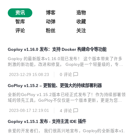
资讯
博客
造物
智库
动弹
收藏
评论
粉丝
关注
Goploy v1.16.0 发布：支持 Docker 构建命令等功能
Goploy 的最新版本v1.16.0现已发布！ 这个版本带来了许多
刺激的新功能，改进和修复。 Goploy是一个轻量级的，专为
开发人员设计的持续集成和持续部署系统。它的设计理念是简
2023-12-29 15:08:23
0
评论
单易用，让开发人员能够快速、轻松地部署他们的应用程序。
在这个新版本中，我们引入了一些强大的新功能，包括： 1.
GoPloy v1.15.2 – 更智能、更强大的持续部署利器
新增功能：支持查看各阶段构建时长 2. 新增功能：支持docke
r构建命令等功能 3. 修复功能：修复无法删除服务器的bug 4.
全新的GoPloy v1.15.2版本已经正式发布了！作为持续部署领
修复功能：兼容最新版element-plus 这些新功能不仅提高了
域的领先工具，GoPloy不仅仅是一个版本更新，更是为您的
系统的稳定性和性能，也增强了用户体验。 我们鼓励所有用户
开发流程带来的一次质的飞跃。在这个版本中，我们致力于提
升级到新版本，以便利用这些改进和新功能。 你可以在...
2023-08-17 12:19:01
4
评论
供更智能、更强大的功能，以满足您在持续部署过程中的各种
需求。 什么是GoPloy？ GoPloy是一个用于自动化部署应用
Goploy v1.15.1 发布 - 支持主流 IDE 插件
程序的开源工具，它可以帮助您轻松实现持续集成和持续部署
（CI/CD）流程。不论您是开发人员、运维人员还是团队领
亲爱的开发者们， 我们很高兴地宣布，Goploy的全新版本v1.