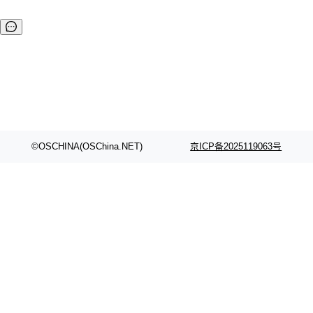
©OSCHINA(OSChina.NET)
京ICP备2025119063号