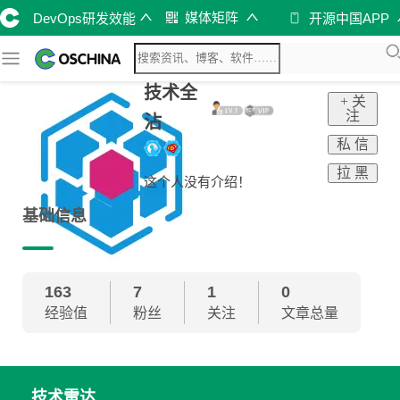
媒体矩阵
DevOps研发效能
开源中国APP
技术全
+ 关
注
沾
私 信
拉 黑
这个人没有介绍！
基础信息
163
7
1
0
经验值
粉丝
关注
文章总量
技术雷达