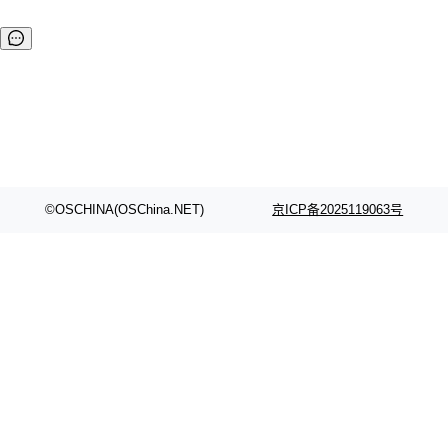
©OSCHINA(OSChina.NET)
京ICP备2025119063号