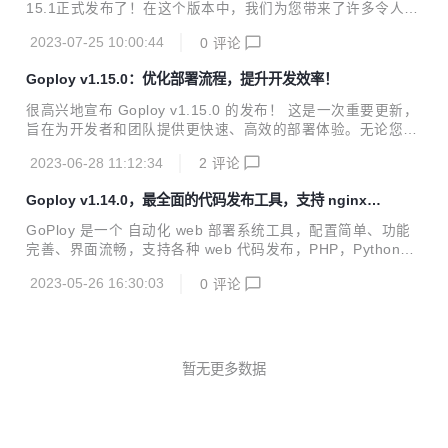
导，GoPloy都能够极大地简化您的部署工作，让您的应用在
15.1正式发布了！在这个版本中，我们为您带来了许多令人振
不同环境中轻松运行。 GoPloy v1.15.2的亮点功能 智能化部
奋的改进和新功能，致力于优化部署体验并提升效率。无论是
署策略： 新版本引入了更智能的部署策略，可以根据您的应用
2023-07-25 10:00:44
0
评论
个人项目还是企业级应用，Goploy都将成为您不可或缺的部署
特性和...
工具。 Goploy简介 Goploy是一个轻量级的、易于使用的Go
Goploy v1.15.0：优化部署流程，提升开发效率！
语言部署工具，旨在简化应用的部署和管理流程。它支持多种
部署方式，包括本地、远程、Docker容器等，使您能够灵活地
很高兴地宣布 Goploy v1.15.0 的发布！ 这是一次重要更新，
管理您的应用程序。Goploy还提供了一个直观的Web界面，
旨在为开发者和团队提供更快速、高效的部署体验。无论您是
让您可以在几分钟内完成部署设置，无需繁琐的配置。 新功能
个人开发者还是大型企业团队，Goploy v1.15.0 都将成为您
与改进 全新界面设计：Goploy v1.15.1带来了全新的We...
2023-06-28 11:12:34
2
评论
的首选部署工具。 Goploy 是一款基于 Go 语言开发的强大部
署工具，它提供了简单而灵活的方式来自动化部署应用程序和
Goploy v1.14.0，最全面的代码发布工具，支持 nginx
静态文件。让我们来看看 Goploy v1.15.0 带来了哪些激动人
管理
心的更新吧： 部署速度提升：Goploy v1.15.0 经过全面的优
GoPloy 是一个 自动化 web 部署系统工具，配置简单、功能
化，显著提高了部署速度。无论您的项目规模如何庞大，Gopl
完善、界面流畅，支持各种 web 代码发布，PHP，Python，J
oy 都能以惊人的效率完成部署，节省您宝贵的时间。 更灵活
AVA 等代码的发布、回滚，可以通过 web 来一键完成。 本次
的部署选项：Goploy 支持...
2023-05-26 16:30:03
0
评论
更新，支持nginx管理
暂无更多数据