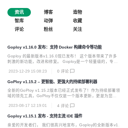
资讯
博客
造物
智库
动弹
收藏
评论
粉丝
关注
Goploy v1.16.0 发布：支持 Docker 构建命令等功能
Goploy 的最新版本v1.16.0现已发布！ 这个版本带来了许多
刺激的新功能，改进和修复。 Goploy是一个轻量级的，专为
开发人员设计的持续集成和持续部署系统。它的设计理念是简
2023-12-29 15:08:23
0
评论
单易用，让开发人员能够快速、轻松地部署他们的应用程序。
在这个新版本中，我们引入了一些强大的新功能，包括： 1.
GoPloy v1.15.2 – 更智能、更强大的持续部署利器
新增功能：支持查看各阶段构建时长 2. 新增功能：支持docke
r构建命令等功能 3. 修复功能：修复无法删除服务器的bug 4.
全新的GoPloy v1.15.2版本已经正式发布了！作为持续部署领
修复功能：兼容最新版element-plus 这些新功能不仅提高了
域的领先工具，GoPloy不仅仅是一个版本更新，更是为您的
系统的稳定性和性能，也增强了用户体验。 我们鼓励所有用户
开发流程带来的一次质的飞跃。在这个版本中，我们致力于提
升级到新版本，以便利用这些改进和新功能。 你可以在...
2023-08-17 12:19:01
4
评论
供更智能、更强大的功能，以满足您在持续部署过程中的各种
需求。 什么是GoPloy？ GoPloy是一个用于自动化部署应用
Goploy v1.15.1 发布 - 支持主流 IDE 插件
程序的开源工具，它可以帮助您轻松实现持续集成和持续部署
（CI/CD）流程。不论您是开发人员、运维人员还是团队领
亲爱的开发者们， 我们很高兴地宣布，Goploy的全新版本v1.