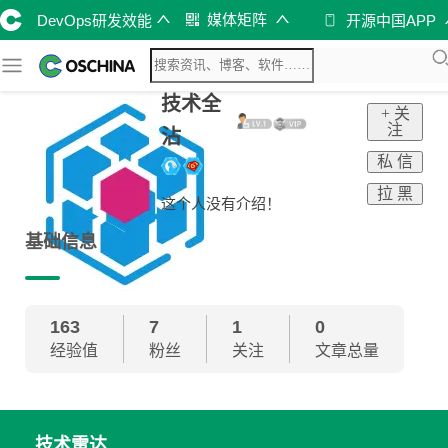
媒体矩阵
DevOps研发效能
开源中国APP
技术全
+ 关
注
沾
私 信
拉 黑
这个人没有介绍！
基础信息
163
7
1
0
经验值
粉丝
关注
文章总量
技术雷达