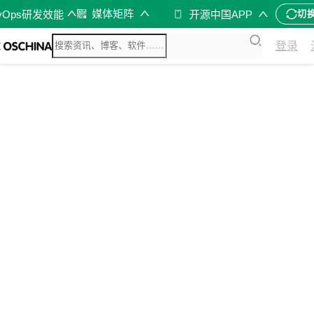
媒体矩阵
vOps研发效能
开源中国APP
切
登录