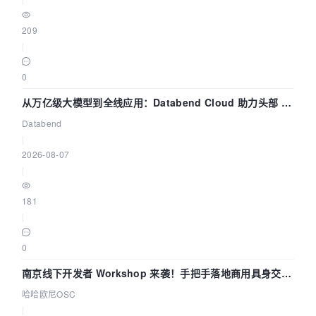
209
|
0
从万亿级大模型到全线应用：Databend Cloud 助力头部 AI
企业构建全链路 Trace 数据管道
Databend
|
2026-08-07
|
181
|
0
南京线下开发者 Workshop 来袭！手把手落地商用具身交互
智能 Agent 应用
哈哈欧尼OSC
|