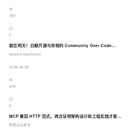
|
780
|
0
就在明天！白鲸开源与你相约 Community Over Code
Asia 2026 主题演讲！
Apache SeaTunnel
|
2026-08-06
|
208
|
0
MCP 重回 HTTP 范式，再次证明架构设计和工程实践才是稀
缺资源
阿里云云原生