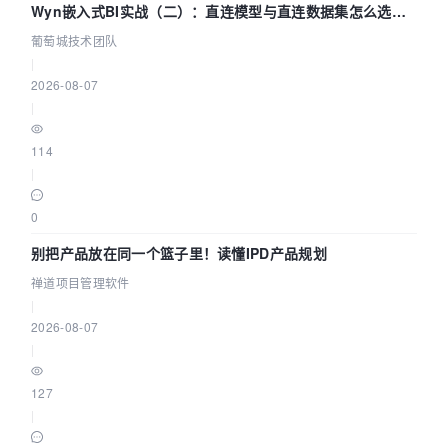
Wyn嵌入式BI实战（二）：直连模型与直连数据集怎么选，
参数为什么不生效？| 葡萄城技术团队
葡萄城技术团队
|
2026-08-07
|
114
|
0
别把产品放在同一个篮子里！读懂IPD产品规划
禅道项目管理软件
|
2026-08-07
|
127
|