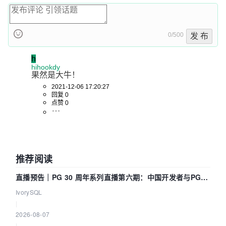
0/500
发 布
h
hihookdy
果然是大牛！
2021-12-06 17:20:27
回复 0
点赞 0
推荐阅读
直播预告｜PG 30 周年系列直播第六期：中国开发者与PG内
核——我们改得动吗？我们贡献了什么？
IvorySQL
|
2026-08-07
|