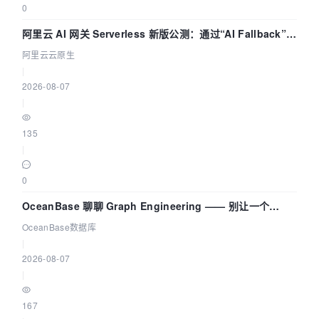
0
阿里云 AI 网关 Serverless 新版公测：通过“AI Fallback”与
拓扑可视化构建 AI 流量治理底座
阿里云云原生
|
2026-08-07
|
135
|
0
OceanBase 聊聊 Graph Engineering —— 别让一个
Agent 既当运动员又
OceanBase数据库
|
2026-08-07
|
167