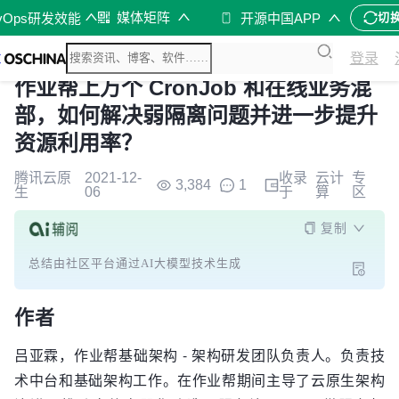
媒体矩阵
vOps研发效能
开源中国APP
切
登录
作业帮上万个 CronJob 和在线业务混
部，如何解决弱隔离问题并进一步提升
资源利用率？
腾讯云原
2021-12-
收录
云计
专
3,384
1
生
06
于
算
区
复制
总结由社区平台通过AI大模型技术生成
作者
吕亚霖，作业帮基础架构 - 架构研发团队负责人。负责技
术中台和基础架构工作。在作业帮期间主导了云原生架构