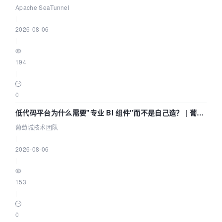
Community Over Code Asia 2026
Apache SeaTunnel
|
2026-08-06
|
194
|
0
低代码平台为什么需要"专业 BI 组件"而不是自己造？ | 葡萄
城技术团队
葡萄城技术团队
|
2026-08-06
|
153
|
0