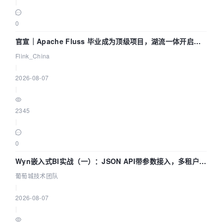
|
0
官宣｜Apache Fluss 毕业成为顶级项目，湖流一体开启
Agentic Lake 全面实时化时代
Flink_China
|
2026-08-07
|
2345
|
0
Wyn嵌入式BI实战（一）：JSON API带参数接入，多租户数
据源配置指南 | 葡萄城技术团队
葡萄城技术团队
|
2026-08-07
|