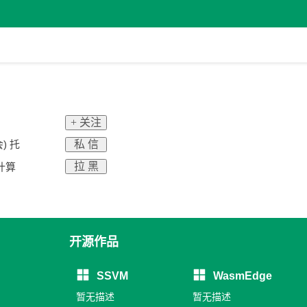
+ 关注
私 信
) 托
拉 黑
缘计算
开源作品
SSVM
WasmEdge
暂无描述
暂无描述