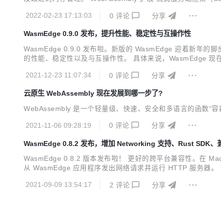
准 WebAssembly 扩展提案。WasmEdge 也支持对云原生
2022-02-23 17:13:03
0
评论
分享
WasmEdge 0.9.0 发布，提升性能、稳定性与互操作性
WasmEdge 0.9.0 发布啦。新版的 WasmEdge 迎着
的性能、稳定性以及与互操作性。 具体来说，WasmEdge 现在支持： 
特别是对于 JavaScript 应用程序 优化且符合标准的 C API 增强的 
2021-12-23 11:07:34
0
评论
分享
云原生 WebAssembly 现在发展到哪一步了?
WebAssembly 是一个轻量级、快速、安全和多语言的函数“容器
2021-11-06 09:28:19
0
评论
分享
WasmEdge 0.8.2 发布，增加 Networking 支持、Rust SD
WasmEdge 0.8.2 版本发布啦！ 更好的跨平台兼容性。在 Mac O
从 WasmEdge 应用程序发出网络请求并运行 HTTP 服务器。 新
原生平台可以利用 AOT 增进性能。 支持 proxy-wasm 规范，W
2021-09-09 13:54:17
2
评论
分享