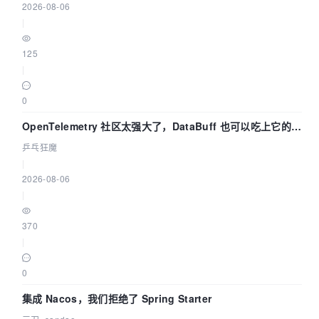
2026-08-06
|
125
|
0
OpenTelemetry 社区太强大了，DataBuff 也可以吃上它的
eBPF 链路了
乒乓狂魔
|
2026-08-06
|
370
|
0
集成 Nacos，我们拒绝了 Spring Starter