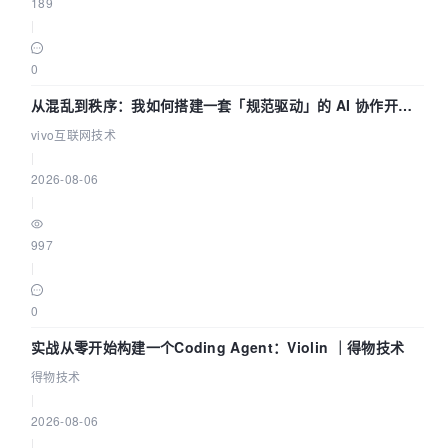
189
|
0
从混乱到秩序：我如何搭建一套「规范驱动」的 AI 协作开发
体系
vivo互联网技术
|
2026-08-06
|
997
|
0
实战从零开始构建一个Coding Agent：Violin ｜得物技术
得物技术
|
2026-08-06
|