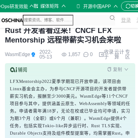
媒体矩阵
vOps研发效能
开源中国APP
切
登录
Rust 开发者看过来！CNCF LFX
Mentorship 远程带薪实习机会来啦
2022-
收录
云计
专
WasmEdge
1,857
0
05-13
于
算
区
复制
LFXMentorship2022夏季学期现已开放申请，该项目由
Linux基金会主办，为参与CNCF开源项目的开发者提供带
薪实习机会，报酬至少3000美元。WasmEdge等11个CNCF
项目参与其中，提供涵盖云原生、WebAssembly等领域的任
务。申请者需年满18岁，无论在校或已毕业均可申请，实习
为期3个月（全职）或6个月（兼职）。WasmEdge提供4个
任务，包括实现Tokio-like异步运行时、Rust TLS实现、
Durable Objects支持及组件模型提案等，均需掌握Rust。申