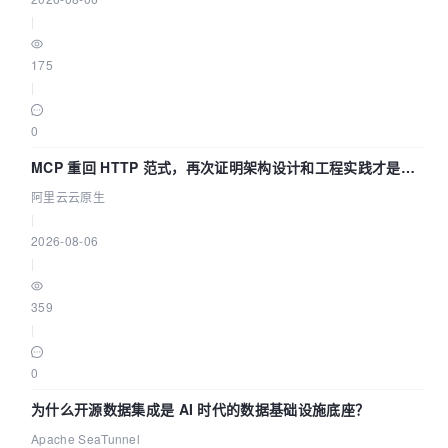
|
175
|
0
MCP 重回 HTTP 范式，再次证明架构设计和工程实践才是稀
缺资源
阿里云云原生
|
2026-08-06
|
359
|
0
为什么开源数据集成是 AI 时代的数据基础设施底座？
Apache SeaTunnel