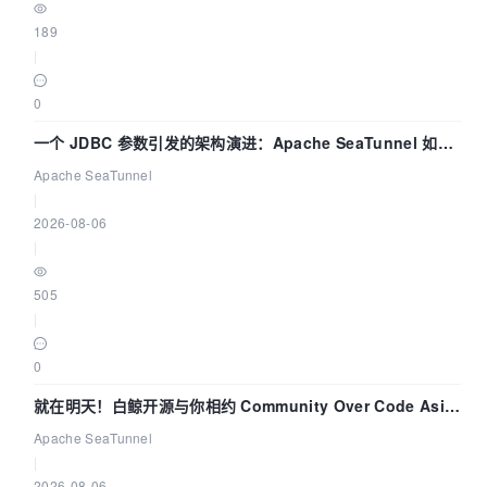
189
|
0
一个 JDBC 参数引发的架构演进：Apache SeaTunnel 如何
解决数据同步中的“定时 Flush”难题
Apache SeaTunnel
|
2026-08-06
|
505
|
0
就在明天！白鲸开源与你相约 Community Over Code Asia
2026 主题演讲！
Apache SeaTunnel
|
2026-08-06