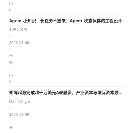
0
Agent 小知识｜长任务不重来：Agent 状态保存的工程设计
七牛开发者
|
2026-08-06
|
80
|
0
矩阵起源完成超千万美元A轮融资，产业资本与国际资本联手
押注企业级AI基础设施赛道
MatrixOrigin
|
2026-08-06
|