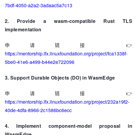
7bdf-4050-a2a2-3adaac5a7c13
2. Provide a wasm-compatible Rust TLS
implementation
申请链接 👉
https://mentorship.lfx.linuxfoundation.org/project/fca1338f-
5be0-41e6-a499-b44e2e722096
3. Support Durable Objects (DO) in WasmEdge
申请链接 👉
https://mentorship.lfx.linuxfoundation.org/project/232a19f2-
40de-4dfa-8966-2c1586bc6ecc
4. Implement component-model proposal in
WasmEdge