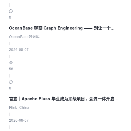
|
0
OceanBase 聊聊 Graph Engineering —— 别让一个
Agent 既当运动员又
OceanBase数据库
|
2026-08-07
|
58
|
0
官宣｜Apache Fluss 毕业成为顶级项目，湖流一体开启
Agentic Lake 全面实时化时代
Flink_China
|
2026-08-07
|