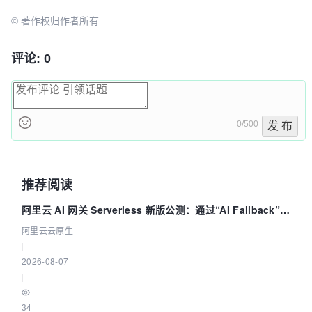
© 著作权归作者所有
评论: 0
0/500
发 布
推荐阅读
阿里云 AI 网关 Serverless 新版公测：通过“AI Fallback”与
拓扑可视化构建 AI 流量治理底座
阿里云云原生
|
2026-08-07
|
34