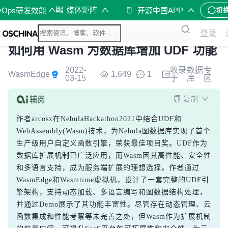
媒体矩阵
vOps研发效能
开源中国APP
切
登录
如何用 Wasm 为数据库增加 UDF 功能
2022-
收录
数据
专
WasmEdge
1,649
1
03-15
于
库
区
复制
作者arcosx在NebulaHackathon2021中结合UDF和
WebAssembly(Wasm)技术，为Nebula图数据库实现了首个
生产级用户自定义函数引擎，荣获最佳项目奖。UDF作为
数据库扩展机制已广泛应用，而Wasm因其高性能、安全性
和多语言支持，成为服务端扩展的理想选择。作者通过
WasmEdge和Wasmtime虚拟机，设计了一套完整的UDF引
擎架构，支持动态加载、多语言编写和图数据结构处理，
并通过Demo展示了其功能丰富性。尽管存在动态管理、云
函数集成和性能考察等未完善之处，但Wasm作为扩展机制