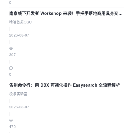
0
南京线下开发者 Workshop 来袭！手把手落地商用具身交互
智能 Agent 应用
哈哈欧尼OSC
|
2026-08-07
|
307
|
0
告别命令行：用 DBX 可视化操作 Easysearch 全流程解析
极限实验室
|
2026-08-07
|
470
|