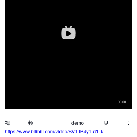
视频 demo 见：
https://www.bilibili.com/video/BV1JP4y1u7LJ/