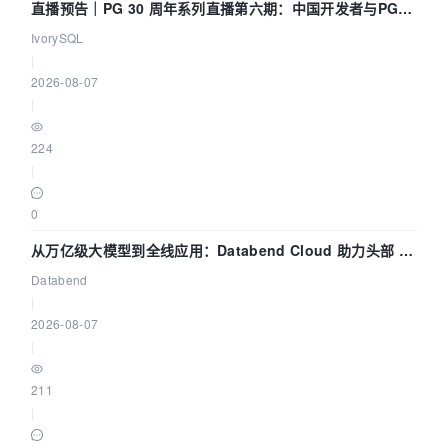
直播预告｜PG 30 周年系列直播第六期：中国开发者与PG内
核——我们改得动吗？我们贡献了什么？
IvorySQL
|
2026-08-07
|
224
|
0
从万亿级大模型到全线应用：Databend Cloud 助力头部 AI
企业构建全链路 Trace 数据管道
Databend
|
2026-08-07
|
211
|