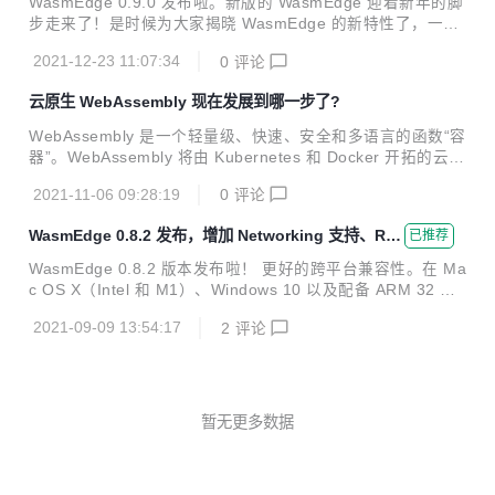
WasmEdge 0.9.0 发布啦。新版的 WasmEdge 迎着新年的脚
Edge 也支持对云原生使用场景的非标准和试验性扩展，例如
步走来了！是时候为大家揭晓 WasmEdge 的新特性了，一起
netw...
解锁 2022年的新技能吧！ 此版本的 WasmEdge 专注于云原
2021-12-23 11:07:34
0
评论
生基础架构的性能、稳定性以及与互操作性。 具体来说，Was
mEdge 现在支持： SIMD 标准和其他几个 WebAssembly 提
云原生 WebAssembly 现在发展到哪一步了?
案(默认情况下) 更多 JavaScript 标准，例如 ES6、CJS 和 N
PM 模块 性能提升，特别是对于 JavaScript 应用程序 优化且
WebAssembly 是一个轻量级、快速、安全和多语言的函数“容
符合标准的 C API 增强的 Go API 和 Reactr 集成 Dapr 集成
器”。WebAssembly 将由 Kubernetes 和 Docker 开拓的云原
一种新的通用 Wasm...
生编程模式，从大型数据中心引入边缘计算和微服务领域。
2021-11-06 09:28:19
0
评论
WasmEdge 0.8.2 发布，增加 Networking 支持、Ru
已推荐
st SDK、兼容性优化
WasmEdge 0.8.2 版本发布啦！ 更好的跨平台兼容性。在 Ma
c OS X（Intel 和 M1）、Windows 10 以及配备 ARM 32 位
芯片的 IoT 设备上运行 WasmEdge 应用程序。 Networking
2021-09-09 13:54:17
2
评论
支持。可以从 WasmEdge 应用程序发出网络请求并运行 HTT
P 服务器。 新的和改进的 API。在 C、Rust 和 Golang 应用
程序中嵌入 WasmEdge 函数。 WasmEdge 的 AoT 编译器的
通用二进制输出。在云原生平台可以利用 AOT 增进性能。 支
持 proxy-wasm 规范，WasmEdge 为服务网格带来了高性能
暂无更多数据
API 路...