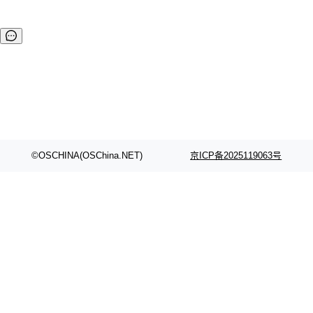
©OSCHINA(OSChina.NET)
京ICP备2025119063号