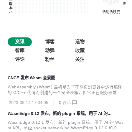
资讯
博客
造物
智库
动弹
收藏
评论
粉丝
关注
CNCF 发布 Wasm 全景图
WebAssembly (Wasm) 最初是为了在网页浏览器中运行编译
的 C/C++ 代码而创建的一个安全沙箱，但它正在服务器端获
得越来越多的关注和发展势头。在云端，Wasm 提供了一个轻
2023-09-14 17:34:05
0
评论
量、快速、安全、跨语言、跨平台的应用程序运行时，可用于
各种由用户提交的工作负载。它正在快速成为云原生技术栈的
WasmEdge 0.12 发布，新的 plugin 系统，用于 AI 的 W
一个关键部分。
asm API
WasmEdge 0.12.1 发布：新的 plugin 系统、用于 AI 的 Was
m API、高级 socket networking WasmEdge 0.12.0 和 0.12.