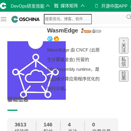
媒体矩阵
DevOps研发效能
开源中国APP
WasmEdge
+
关
WasmEdge 由 CNCF (云原
注
私
生计算基金会) 托管的
信
WebAssembly runtime，是
拉
黑
为边缘计算应用程序优化的
执行沙箱。
基础信息
3613
146
4
0