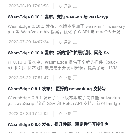
1 已经发布。这两个版本带来了大量新的特性、优化和错误修
2023-06-19 17:03:56
0
评论
复，进一步提高了 WasmEdge 的性能、安全性和通用性。 主
要特性： 新的 plugin 系统使社区可以轻松地向 WasmEdge
WasmEdge 0.10.1 发布，支持 wasi-nn 与 wasi-crypto
增加功能 通过 plugin 的新 Wasm API 用于 AI、可观测性和网
等提案
络 高级 socket 网络 改进了 host SDK ，使 WasmEdge 能够
WasmEdge 0.10.1 发布，本版本增加了 wasi-nn 与 wasi-cry
实现更好地被嵌入 性能和兼容性的提升 新的 plugin 系...
pto 等 WebAssembly 提案，优化了 C API 与 macOS 开发者
的开发体验。 新增 feature: 以 plugin 的方式在 Ubuntu 20.0
2022-07-29 14:07:24
0
评论
4 x86_64 上支持带有 OpenVINO 后端的 WASI-NN 提案。
用户可以参考标准扩展状态获取信息。 对于使用 OpenVINO
WasmEdge 0.10.0 发布！新的插件扩展机制、网络 Soc
后端启用 WASI-NN 的构建，请在 cmake 中添加 -DWASME
ket 增强、LLVM 14支持
DGE_PLUGIN_WASI_NN_BACKEND="OpenVINO"。 以 pl
在 0.10.0 版本中，WasmEdge 提供了全新的插件（plug-i
ugin 的方式在 Ubuntu 2...
n）机制，使本地扩展更易于开发和安装，提高了与 LLVM 14
的兼容性，并支持新的 WebAssembly 规范、提案和特性。
2022-06-22 17:51:47
0
评论
本地 host 函数的新插件系统 对 WasmEdge socket API 的增
强（例如，WasmEdge 中的微服务和 Web 服务客户端） 支
WasmEdge 0.9.1 发布！ 更好的 networking 支持与开
持新的 WebAssembly 提案和规范 WasmEdge C API 增强 其
发者体验、安卓支持
他特性以及漏洞修复 本地 host 函数的新插件系统 host 函数
WasmEdge 0.9.1 发布了！此版本集成了高性能 networkin
是允许 WebAssembly 程序访问本地库提供的功能和特性的桥
g、JavaScript 流式 SSR 和 Fetch API 支持、新的 bindgen
梁。 这是我们使用更多特性和函数...
框架、安卓和 OpenHarmony 操作系统支持、扩展的 Kubern
2022-02-23 17:13:03
0
评论
etes 支持以及改进的内存管理。 WebAssembly 扩展 流式服
务端渲染（SSR）函数 安卓和 OpenHarmony Kubernetes
WasmEdge 0.9.0 发布，提升性能、稳定性与互操作性
漏洞修复和性能提升 WebAssembly 扩展 WasmEdge 目标是
支持所有标准和可选的标准 WebAssembly 扩展提案。Wasm