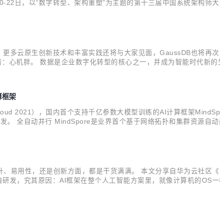
-22日，以“数字转型、架构重塑”为主题的第十三届中国系统架构师大会
or Redis)的存算分离架构设计理念以及构筑的产品核心竞争力，以创
举行，更多云原生创新技术和丰富实践还将与大家见面，GaussDB也将再次
文作者：心机胖。 数据是企业数字化转型的核心之一，并成为智能时代
变为通过数据库云化来加速实现企业数字化转型，数据库的持续发展也
算框架
loud 2021），国内首个支持千亿参数大模型训练的AI计算框架MindSp
开发。 全自动并行 MindSpore是业界首个基于网络拓扑和集群资
dSpore融合了流水线并行、模型并行和数据并行三种并行技术，开发
提升、易用性，还是创新方面，都是干货满满。 本文分享自华为云社区《M
自研发，究其原因：AI框架在整个人工智能方案里，就像计算机的OS一
ore已集成到华为云全流程AI开发平台ModelArts里，开发者可以非常方便的