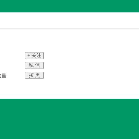
+ 关注
私 信
拉 黑
力量