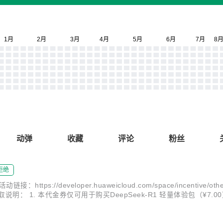
动弹
收藏
评论
粉丝
拒绝
veloper.huaweicloud.com/space/incentive/other-activi
 权益说明 领取说明： 1. 本代金券仅可用于购买DeepSeek-R1 轻量体验包（¥7
1...