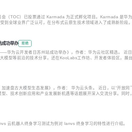
会（TOC）已投票通过 Karmada 为正式孵化项目。Karmada
技术生态受到全球业界广泛认可，在分布式云原生技术领域进入了成熟新阶段
站成功举办
拒绝
—华为云开发者日苏州站成功举办》，作者：华为云社区精选。 近日，华为
大模型等前沿的技术分享，还在KooLabs工作坊、开发者体验区，
开发人员。全方位服务与赋能开发者围绕华为云生态“知、学、用、创、
加速盘古大模型生态发展》，作者： 华为云头条。 近日，以“开放同飞
大模型、技术创新应用和产业发展新机遇等话题展开深入交流分享。同时
辞，分享了盘古大模型生态和昇腾AI云服务的最新进展和成果，他表示
伴加入...
nvs 云机器人终身学习测试为例对 Ianvs 终身学习的特性进行介绍。