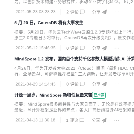
力，以创新技术构建业务敏捷性，驱动企业数字化转型。 5月20
架构师余汶龙受邀参加并发表了重要演讲，分享了GaussDB(f
2021-05-23 08:28:23
2
评论
分享
最受欢迎的NoSQ...
5 月 20 日，GaussDB 将有大事发生
摘要：5月20日，华为云TechWave云原生2.0专题将线上
原生2.0专题日即将举行，GaussDB再次升级亮相》，原
的底座。数据库从作为一个信息系统服务的支撑软件，已经转
2021-05-12 15:46:35
0
评论
分享
库，将成为企业数字化转型的数据底座。 在刚刚结束不久...
MindSpore 1.2 发布，国内首个支持千亿参数大模型训练 AI 计
4月26日，华为开发者大会2021（Cloud）期间（简称HDC. C
行、全场景AI、可解释推荐模型” 三大创新，让开发者尽享AI
个2000亿参数的中文预训练模型。 在静态图模式下，Min
2021-04-29 14:14:43
0
评论
分享
自动切分，使...
开源一周岁，MindSpore 新特性巨量来袭
已推荐
摘要：MindSpore很多新特性与大家见面了，无论是在效率
最近，AI计算框架是业界的热点，各大厂商纷纷投身AI框架的
MindSpore开源一周年后，有哪些牛B的特性发布。（MindSp
2021-04-13 11:30:18
1
评论
分享
幅提升动态...