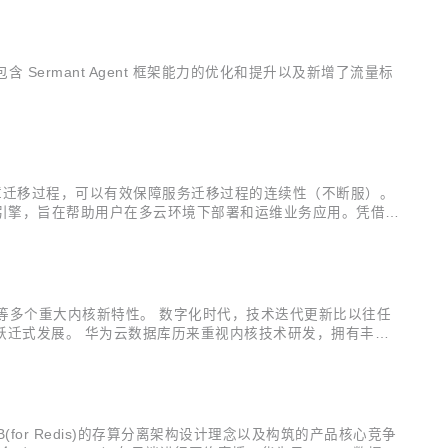
含 Sermant Agent 框架能力的优化和提升以及新增了流量标
的故障迁移过程，可以有效保障服务迁移过程的连续性（不断服）。
容器编排引擎，旨在帮助用户在多云环境下部署和运维业务应用。凭借兼
最新发布的 1.3 版本中，Karmada 重新设计了应用跨集群故...
高可用组件等多个重大内核新特性。 数字化时代，技术迭代更新比以往任
跃迁式发展。 华为云数据库历来重视内核技术研发，拥有丰富
s)正式推出了Ustore存储引擎、基于Paxos协议的DCF高
for Redis)的存算分离架构设计理念以及构筑的产品核心竞争