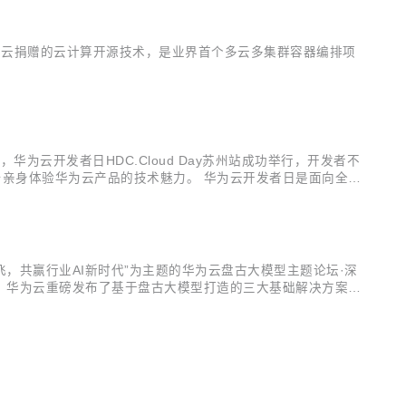
 是华为云捐赠的云计算开源技术，是业界首个多云多集群容器编排项
。
云开发者日HDC.Cloud Day苏州站成功举行，开发者不
展台亲身体验华为云产品的技术魅力。 华为云开发者日是面向全球
商”成长路径，通过前沿技术分享、场景化动手体验、优秀应用
，共赢行业AI新时代”为主题的华为云盘古大模型主题论坛·深
，华为云重磅发布了基于盘古大模型打造的三大基础解决方案和
：“独行快、众行远，华为云致力于打造开放、活力、创新的大模