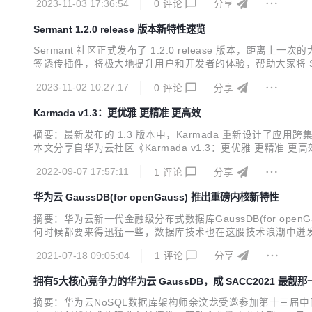
2023-11-03 17:36:54
0
评论
分享
Sermant 1.2.0 release 版本新特性速览
Sermant 社区正式发布了 1.2.0 release 版本，
签透传插件，将极大地提升用户和开发者的体验，帮助大家将 Se
2023-11-02 10:27:17
0
评论
分享
Karmada v1.3：更优雅 更精准 更高效
摘要：最新发布的 1.3 版本中，Karmada 重新设计
本文分享自华为云社区《Karmada v1.3：更优雅 更精准
容 Kubernetes 原生 API 的能力，Karmada 可以平滑
2022-09-07 17:57:11
1
评论
分享
华为云 GaussDB(for openGauss) 推出重磅内核新特性
摘要：华为云新一代金融级分布式数据库GaussDB(for op
何时候都要来得迅猛一些，数据库技术也在这股技术浪潮中迸
的数据库内核研发经验，并持续构筑了一系列极具竞争力的内核特性。近
2021-07-18 09:05:04
1
评论
分享
可用组件等多个重大内核...
拥有5大核心竞争力的华为云 GaussDB，成 SACC2021 最靓那
摘要：华为云NoSQL数据库架构师余汶龙受邀参加第十三届中国系