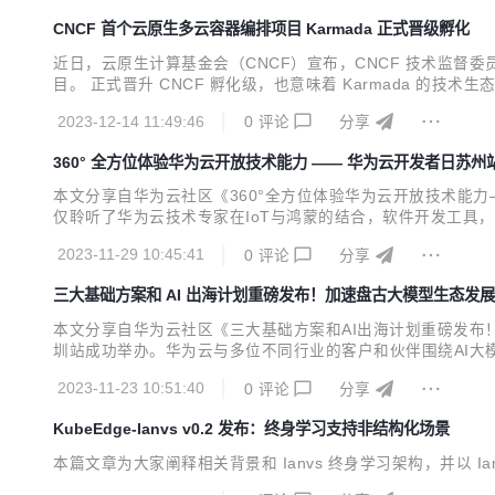
CNCF 首个云原生多云容器编排项目 Karmada 正式晋级孵化
近日，云原生计算基金会（CNCF）宣布，CNCF 技术监督委员
目。 正式晋升 CNCF 孵化级，也意味着 Karmada 的
2023-12-14 11:49:46
0
评论
分享
360° 全方位体验华为云开放技术能力 —— 华为云开发者日苏州
本文分享自华为云社区《360°全方位体验华为云开放技术能力—
仅聆听了华为云技术专家在IoT与鸿蒙的结合，软件开发工具，
开发者的旗舰活动，汇聚来自千行百业、高校、及科研院所的
2023-11-29 10:45:41
0
评论
分享
创新推介，为开发者提供沉浸式学习与交流平台。 ▲ 苏州市...
三大基础方案和 AI 出海计划重磅发布！加速盘古大模型生态发展
本文分享自华为云社区《三大基础方案和AI出海计划重磅发布！
圳站成功举办。华为云与多位不同行业的客户和伙伴围绕AI
华为云AI出海计划。 华为云EI服务产品部部长尤鹏做开场致
2023-11-23 10:51:40
0
评论
分享
型生态，帮助行业解最难的题、做最难的事。我们欢迎各行业的伙
KubeEdge-Ianvs v0.2 发布：终身学习支持非结构化场景
本篇文章为大家阐释相关背景和 Ianvs 终身学习架构，并以 Ia