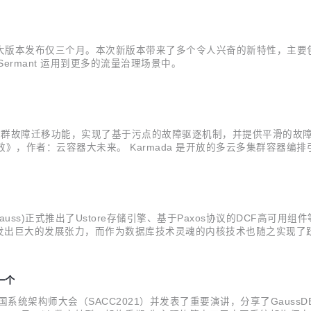
距离上一次的大版本发布仅三个月。本次新版本带来了多个令人兴奋的新特性，主要包
rmant 运用到更多的流量治理场景中。
了应用跨集群故障迁移功能，实现了基于污点的故障驱逐机制，并提供平滑
 更高效》，作者：云容器大未来。 Karmada 是开放的多云多集群
迁移单集群工作负载，并且仍可保持与 Kubernetes 周边生态工具链协同。 在
enGauss)正式推出了Ustore存储引擎、基于Paxos协议的DCF
发出巨大的发展张力，而作为数据库技术灵魂的内核技术也随之实现了
期，华为云新一代金融级分布式数据库GaussDB(for openGaus
一个
统架构师大会（SACC2021）并发表了重要演讲，分享了GaussDB(