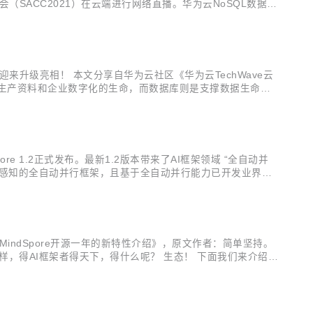
（SACC2021）在云端进行网络直播。华为云NoSQL数据库
新技术构建业务敏捷性，驱动企业数字化转型。 Redis作为业界
迎来升级亮相！ 本文分享自华为云社区《华为云TechWave云
新的生产资料和企业数字化的生命，而数据库则是支撑数据生命线
进入了云原生数据库新阶段，基于统一云基础设施的云原生数据
ore 1.2正式发布。最新1.2版本带来了AI框架领域 “全自动并
源自动感知的全自动并行框架，且基于全自动并行能力已开发业界首
者只需编写单机算法代码，添加少量并行标签，即可实现训练过程的
indSpore开源一年的新特性介绍》，原文作者：简单坚持。
样，得AI框架者得天下，得什么呢？ 生态！ 下面我们来介绍下
在华为云ModelArts里体验MindSpore新特性）。 1、大