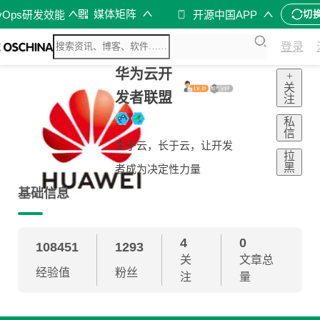
媒体矩阵
vOps研发效能
开源中国APP
切
登录
华为云开
+
关
发者联盟
注
私
信
生于云，长于云，让开发
拉
黑
者成为决定性力量
基础信息
4
0
108451
1293
关
文章总
经验值
粉丝
注
量