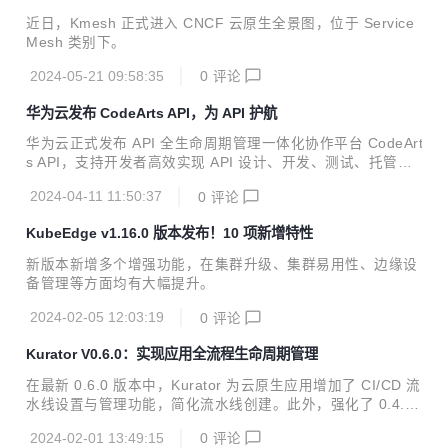
arless 化
近日，Kmesh 正式进入 CNCF 云原生全景图，位于 Service
Mesh 类别下。
2024-05-21 09:58:35
0
评论
华为云发布 CodeArts API，为 API 护航
华为云正式发布 API 全生命周期管理一体化协作平台 CodeArt
s API，支持开发者高效实现 API 设计、开发、测试、托管、
运维、变现的一站式体验。以 API 契约为锚点，华为云 Code
2024-04-11 11:50:37
0
评论
Arts API 保证了 API 各阶段数据高度一致，为开发者提供友好
易用的 API 全流程端到端解决方案。
KubeEdge v1.16.0 版本发布！10 项新增特性
新版本新增多个增强功能，在集群升级、集群易用性、边缘设
备管理等方面均有大幅提升。
2024-02-05 12:03:19
0
评论
Kurator V0.6.0：实现应用全流程生命周期管理
在最新 0.6.0 版本中，Kurator 为云原生应用增加了 CI/CD 流
水线设置与管理功能，简化流水线创建。此外，强化了 0.4.0
版本发布的统一应用分发功能，可以在部署新应用时设置金丝
2024-02-01 13:49:15
0
评论
雀（灰度）发布、A/B 测试、蓝绿发布三种渐进式发布策略。