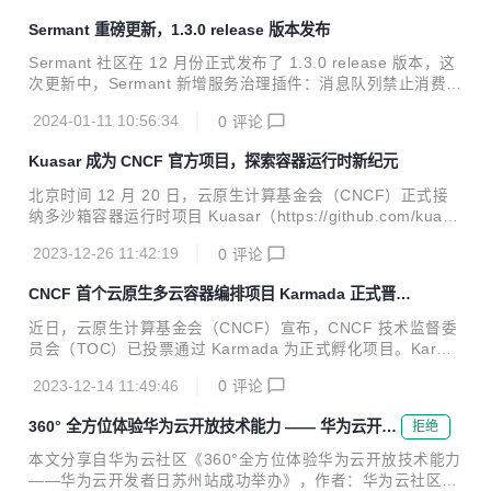
Sermant 重磅更新，1.3.0 release 版本发布
Sermant 社区在 12 月份正式发布了 1.3.0 release 版本，这
次更新中，Sermant 新增服务治理插件：消息队列禁止消费插
件。该插件允许在微服务运行时动态地控制消费者（如 Kafk
2024-01-11 10:56:34
0
评论
a、RocketMQ）的消费行为，实现禁止或开启消费，强化了
Sermant 的可用性治理能力。
Kuasar 成为 CNCF 官方项目，探索容器运行时新纪元
北京时间 12 月 20 日，云原生计算基金会（CNCF）正式接
纳多沙箱容器运行时项目 Kuasar（https://github.com/kuasa
r-io/kuasar）。Kuasar 的加入，极大地推动了云原生领域容
2023-12-26 11:42:19
0
评论
器运行时技术的探索、创新和发展。
CNCF 首个云原生多云容器编排项目 Karmada 正式晋级
孵化
近日，云原生计算基金会（CNCF）宣布，CNCF 技术监督委
员会（TOC）已投票通过 Karmada 为正式孵化项目。Karma
da 是华为云捐赠的云计算开源技术，是业界首个多云多集群
2023-12-14 11:49:46
0
评论
容器编排项目。 正式晋升 CNCF 孵化级，也意味着 Karmada
的技术生态受到全球业界广泛认可，在分布式云原生技术领域
360° 全方位体验华为云开放技术能力 —— 华为云开发
拒绝
进入了成熟新阶段。
者日苏州站成功举办
本文分享自华为云社区《360°全方位体验华为云开放技术能力
——华为云开发者日苏州站成功举办》，作者：华为云社区精