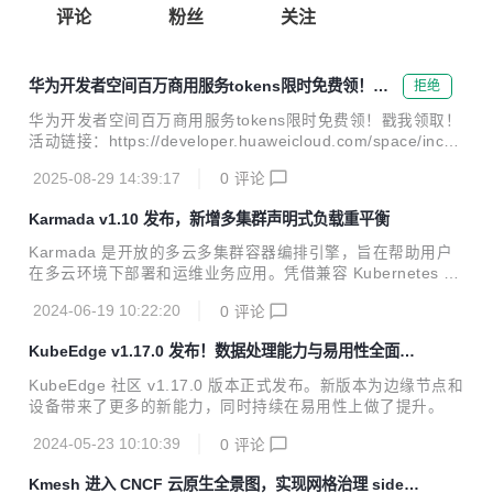
评论
粉丝
关注
华为开发者空间百万商用服务tokens限时免费领！戳
拒绝
我领取！
华为开发者空间百万商用服务tokens限时免费领！戳我领取！
活动链接：https://developer.huaweicloud.com/space/incen
tive/other-activity/deepseek-tokens/detail/A000038?utm_s
2025-08-29 14:39:17
0
评论
ource=kfzwzdspace&utm_adplace=bwsytokenswaizhan 权
益说明 领取说明： 1. 本代金券仅可用于购买DeepSeek-R1
Karmada v1.10 发布，新增多集群声明式负载重平衡
轻量体验包（¥7.00）或DeepSeek-V3 轻量体验包（¥3.5
0），代金券有效期30天。 2. 每周一至周日为一个周期，每个
Karmada 是开放的多云多集群容器编排引擎，旨在帮助用户
账号在每个周期内只能领取1...
在多云环境下部署和运维业务应用。凭借兼容 Kubernetes 原
生 API 的能力，Karmada 可以平滑迁移单集群工作负载，并
2024-06-19 10:22:20
0
评论
且仍可保持与 Kubernetes 周边生态工具链协同。
KubeEdge v1.17.0 发布！数据处理能力与易用性全面提
升
KubeEdge 社区 v1.17.0 版本正式发布。新版本为边缘节点和
设备带来了更多的新能力，同时持续在易用性上做了提升。
2024-05-23 10:10:39
0
评论
Kmesh 进入 CNCF 云原生全景图，实现网格治理 sidec