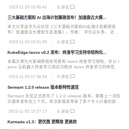
选。 近日，华为云开发者日HDC.Cloud Day苏州站成功举
2023-11-29 10:45:41
0
评论
行，开发者不仅聆听了华为云技术专家在IoT与鸿蒙的结合，
软件开发工具，大模型等前沿的技术分享，还在KooLabs工作
三大基础方案和 AI 出海计划重磅发布！加速盘古大模型
坊、开发者体验区，展台亲身体验华为云产品的技术魅力。 华
生态发展
为云开发者日是面向全球开发者的旗舰活动，汇聚来自千行百
本文分享自华为云社区《三大基础方案和AI出海计划重磅发
业、高校、及科研院所的开发人员。全方位服务与赋能开发者
布！加速盘古大模型生态发展》，作者： 华为云头条。 近
围绕华为云生态“知、学、用、创、商”成长路径，通过前沿技
日，以“开放同飞，共赢行业AI新时代”为主题的华为云盘古大
术分享、场景化动手体验、优秀应用创新推介，为开发者提供
2023-11-23 10:51:40
0
评论
模型主题论坛·深圳站成功举办。华为云与多位不同行业的客
沉浸式学习与交流平台。 ▲ 苏州市...
户和伙伴围绕AI大模型、技术创新应用和产业发展新机遇等话
KubeEdge-Ianvs v0.2 发布：终身学习支持非结构化场
题展开深入交流分享。同时，华为云重磅发布了基于盘古大模
景
型打造的三大基础解决方案和华为云AI出海计划。 华为云EI服
本篇文章为大家阐释相关背景和 Ianvs 终身学习架构，并以 I
务产品部部长尤鹏做开场致辞，分享了盘古大模型生态和昇腾
anvs 云机器人终身学习测试为例对 Ianvs 终身学习的特性进
AI云服务的最新进展和成果，他表示：“独行快、众行远，华
行介绍。
为云致力于打造开放、活力、创新的大模型生态，帮助行业解
2023-11-03 17:36:54
0
评论
最难的题、做最难的事。我们欢迎各行业的伙伴加入...
Sermant 1.2.0 release 版本新特性速览
Sermant 社区正式发布了 1.2.0 release 版本，距离上一次的
大版本发布仅三个月。本次新版本带来了多个令人兴奋的新特
性，主要包含 Sermant Agent 框架能力的优化和提升以及新
2023-11-02 10:27:17
0
评论
增了流量标签透传插件，将极大地提升用户和开发者的体验，
帮助大家将 Sermant 运用到更多的流量治理场景中。
Karmada v1.3：更优雅 更精准 更高效