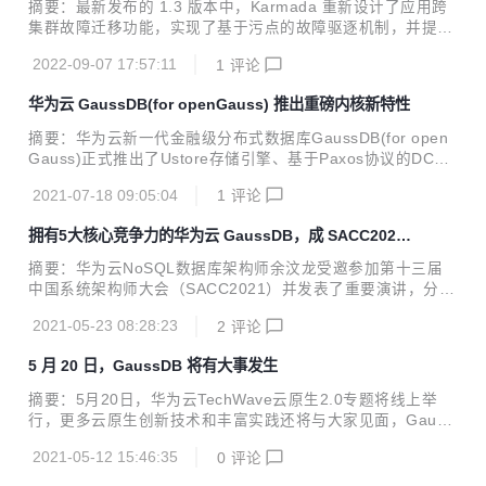
摘要：最新发布的 1.3 版本中，Karmada 重新设计了应用跨
集群故障迁移功能，实现了基于污点的故障驱逐机制，并提供
平滑的故障迁移过程，可以有效保障服务迁移过程的连续性
2022-09-07 17:57:11
1
评论
（不断服）。 本文分享自华为云社区《Karmada v1.3：更优
雅 更精准 更高效》，作者：云容器大未来。 Karmada 是开
华为云 GaussDB(for openGauss) 推出重磅内核新特性
放的多云多集群容器编排引擎，旨在帮助用户在多云环境下部
署和运维业务应用。凭借兼容 Kubernetes 原生 API 的能力，
摘要：华为云新一代金融级分布式数据库GaussDB(for open
Karmada 可以平滑迁移单集群工作负载，并且仍可保持与 Ku
Gauss)正式推出了Ustore存储引擎、基于Paxos协议的DCF
bernetes 周边生态工具链协同。 在最新发布的 1.3 版本中，
高可用组件等多个重大内核新特性。 数字化时代，技术迭代更
Karmada 重新设计了应用跨集群故...
2021-07-18 09:05:04
1
评论
新比以往任何时候都要来得迅猛一些，数据库技术也在这股技
术浪潮中迸发出巨大的发展张力，而作为数据库技术灵魂的内
拥有5大核心竞争力的华为云 GaussDB，成 SACC2021
核技术也随之实现了跃迁式发展。 华为云数据库历来重视内核
最靓那一个
技术研发，拥有丰富的数据库内核研发经验，并持续构筑了一
摘要：华为云NoSQL数据库架构师余汶龙受邀参加第十三届
系列极具竞争力的内核特性。近期，华为云新一代金融级分布
中国系统架构师大会（SACC2021）并发表了重要演讲，分享
式数据库GaussDB(for openGauss)正式推出了Ustore存储引
了GaussDB(for Redis)的存算分离架构设计理念以及构筑的
擎、基于Paxos协议的DCF高可用组件等多个重大内核...
2021-05-23 08:28:23
2
评论
产品核心竞争力，以创新技术构建业务敏捷性，驱动企业数字
化转型。 5月20-22日，以“数字转型、架构重塑”为主题的第
5 月 20 日，GaussDB 将有大事发生
十三届中国系统架构师大会（SACC2021）在云端进行网络直
播。华为云NoSQL数据库架构师余汶龙受邀参加并发表了重
摘要：5月20日，华为云TechWave云原生2.0专题将线上举
要演讲，分享了GaussDB(for Redis)的存算分离架构设计理
行，更多云原生创新技术和丰富实践还将与大家见面，Gauss
念以及构筑的产品核心竞争力，以创新技术构建业务敏捷性，
DB也将再次迎来升级亮相！ 本文分享自华为云社区《华为云T
驱动企业数字化转型。 Redis作为业界最受欢迎的NoSQ...
2021-05-12 15:46:35
0
评论
echWave云原生2.0专题日即将举行，GaussDB再次升级亮
相》，原文作者：心机胖。 数据是企业数字化转型的核心之