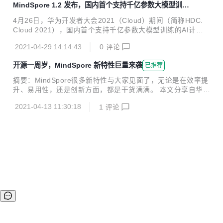
MindSpore 1.2 发布，国内首个支持千亿参数大模型训练
一，并成为智能时代新的生产资料和企业数字化的生命，而数
AI 计算框架
据库则是支撑数据生命线的底座。数据库从作为一个信息系统
4月26日，华为开发者大会2021（Cloud）期间（简称HDC.
服务的支撑软件，已经转变为通过数据库云化来加速实现企业
Cloud 2021），国内首个支持千亿参数大模型训练的AI计算
数字化转型，数据库的持续发展也进入了云原生数据库新阶
框架MindSpore 1.2正式发布。最新1.2版本带来了AI框架领域
段，基于统一云基础设施的云原生数据库，将成为企业数字化
2021-04-29 14:14:43
0
评论
“全自动并行、全场景AI、可解释推荐模型” 三大创新，让开发
转型的数据底座。 在刚刚结束不久...
者尽享AI开发。 全自动并行 MindSpore是业界首个基于网络
开源一周岁，MindSpore 新特性巨量来袭
已推荐
拓扑和集群资源自动感知的全自动并行框架，且基于全自动并
行能力已开发业界首个2000亿参数的中文预训练模型。 在静
摘要：MindSpore很多新特性与大家见面了，无论是在效率提
态图模式下，MindSpore融合了流水线并行、模型并行和数据
升、易用性，还是创新方面，都是干货满满。 本文分享自华为
并行三种并行技术，开发者只需编写单机算法代码，添加少量
云社区《MindSpore开源一年的新特性介绍》，原文作者：简
并行标签，即可实现训练过程的自动切分，使...
2021-04-13 11:30:18
1
评论
单坚持。 最近，AI计算框架是业界的热点，各大厂商纷纷投身
AI框架的自研发，究其原因：AI框架在整个人工智能方案里，
就像计算机的OS一样，得AI框架者得天下，得什么呢？ 生
态！ 下面我们来介绍下MindSpore开源一周年后，有哪些牛B
的特性发布。（MindSpore已集成到华为云全流程AI开发平台
ModelArts里，开发者可以非常方便的在华为云ModelArts里
体验MindSpore新特性）。 1、大幅提升动态...