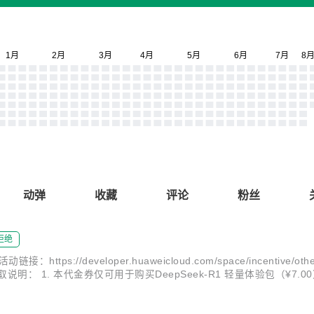
动弹
收藏
评论
粉丝
拒绝
veloper.huaweicloud.com/space/incentive/other-activi
 权益说明 领取说明： 1. 本代金券仅可用于购买DeepSeek-R1 轻量体验包（¥7
1...