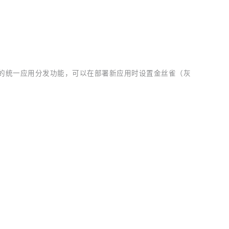
 版本发布的统一应用分发功能，可以在部署新应用时设置金丝雀（灰
SCHINA
该插件允许在微服务运行时动态地控制消费者（如 Kafka、Rocket
OSCHINA
OSCHINA
/kuasar）。Kuasar 的加入，极大地推动了云原生领域容器运行时技