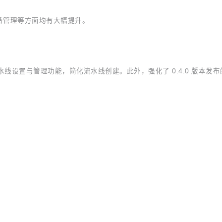
备管理等方面均有大幅提升。
CI/CD 流水线设置与管理功能，简化流水线创建。此外，强化了 0.4.0
O
e 版本，这次更新中，Sermant 新增服务治理插件：消息队列禁止消费插件。
的可用性治理能力。
器运行时项目 Kuasar（https://github.com/kuasar-io