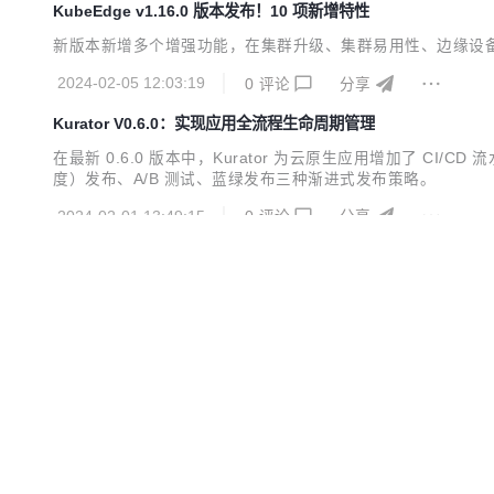
KubeEdge v1.16.0 版本发布！10 项新增特性
新版本新增多个增强功能，在集群升级、集群易用性、边缘设
2024-02-05 12:03:19
0
评论
分享
Kurator V0.6.0：实现应用全流程生命周期管理
在最新 0.6.0 版本中，Kurator 为云原生应用增加了 
度）发布、A/B 测试、蓝绿发布三种渐进式发布策略。
2024-02-01 13:49:15
0
评论
分享
Sermant 重磅更新，1.3.0 release 版本发布
Sermant 社区在 12 月份正式发布了 1.3.0 releas
MQ）的消费行为，实现禁止或开启消费，强化了 Sermant 
2024-01-11 10:56:34
0
评论
分享
Kuasar 成为 CNCF 官方项目，探索容器运行时新纪元
北京时间 12 月 20 日，云原生计算基金会（CNCF）正式接纳多沙箱容
术的探索、创新和发展。
2023-12-26 11:42:19
0
评论
分享