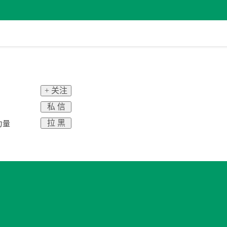
+ 关注
私 信
拉 黑
力量