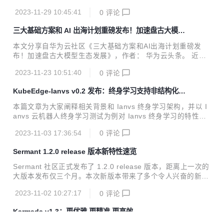
选。 近日，华为云开发者日HDC.Cloud Day苏州站成功举
2023-11-29 10:45:41
0
评论
行，开发者不仅聆听了华为云技术专家在IoT与鸿蒙的结合，
软件开发工具，大模型等前沿的技术分享，还在KooLabs工作
三大基础方案和 AI 出海计划重磅发布！加速盘古大模型
坊、开发者体验区，展台亲身体验华为云产品的技术魅力。 华
生态发展
为云开发者日是面向全球开发者的旗舰活动，汇聚来自千行百
本文分享自华为云社区《三大基础方案和AI出海计划重磅发
业、高校、及科研院所的开发人员。全方位服务与赋能开发者
布！加速盘古大模型生态发展》，作者： 华为云头条。 近
围绕华为云生态“知、学、用、创、商”成长路径，通过前沿技
日，以“开放同飞，共赢行业AI新时代”为主题的华为云盘古大
术分享、场景化动手体验、优秀应用创新推介，为开发者提供
2023-11-23 10:51:40
0
评论
模型主题论坛·深圳站成功举办。华为云与多位不同行业的客
沉浸式学习与交流平台。 ▲ 苏州市...
户和伙伴围绕AI大模型、技术创新应用和产业发展新机遇等话
KubeEdge-Ianvs v0.2 发布：终身学习支持非结构化场
题展开深入交流分享。同时，华为云重磅发布了基于盘古大模
景
型打造的三大基础解决方案和华为云AI出海计划。 华为云EI服
本篇文章为大家阐释相关背景和 Ianvs 终身学习架构，并以 I
务产品部部长尤鹏做开场致辞，分享了盘古大模型生态和昇腾
anvs 云机器人终身学习测试为例对 Ianvs 终身学习的特性进
AI云服务的最新进展和成果，他表示：“独行快、众行远，华
行介绍。
为云致力于打造开放、活力、创新的大模型生态，帮助行业解
2023-11-03 17:36:54
0
评论
最难的题、做最难的事。我们欢迎各行业的伙伴加入...
Sermant 1.2.0 release 版本新特性速览
Sermant 社区正式发布了 1.2.0 release 版本，距离上一次的
大版本发布仅三个月。本次新版本带来了多个令人兴奋的新特
性，主要包含 Sermant Agent 框架能力的优化和提升以及新
2023-11-02 10:27:17
0
评论
增了流量标签透传插件，将极大地提升用户和开发者的体验，
帮助大家将 Sermant 运用到更多的流量治理场景中。
Karmada v1.3：更优雅 更精准 更高效