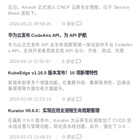
arless 化
近日，Kmesh 正式进入 CNCF 云原生全景图，位于 Service
Mesh 类别下。
2024-05-21 09:58:35
0
评论
华为云发布 CodeArts API，为 API 护航
华为云正式发布 API 全生命周期管理一体化协作平台 CodeArt
s API，支持开发者高效实现 API 设计、开发、测试、托管、
运维、变现的一站式体验。以 API 契约为锚点，华为云 Code
2024-04-11 11:50:37
0
评论
Arts API 保证了 API 各阶段数据高度一致，为开发者提供友好
易用的 API 全流程端到端解决方案。
KubeEdge v1.16.0 版本发布！10 项新增特性
新版本新增多个增强功能，在集群升级、集群易用性、边缘设
备管理等方面均有大幅提升。
2024-02-05 12:03:19
0
评论
Kurator V0.6.0：实现应用全流程生命周期管理
在最新 0.6.0 版本中，Kurator 为云原生应用增加了 CI/CD 流
水线设置与管理功能，简化流水线创建。此外，强化了 0.4.0
版本发布的统一应用分发功能，可以在部署新应用时设置金丝
2024-02-01 13:49:15
0
评论
雀（灰度）发布、A/B 测试、蓝绿发布三种渐进式发布策略。