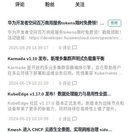
评论
粉丝
关注
华为开发者空间百万商用服务tokens限时免费领！戳
拒绝
我领取！
华为开发者空间百万商用服务tokens限时免费领！戳我领取！
活动链接：https://developer.huaweicloud.com/space/incen
tive/other-activity/deepseek-tokens/detail/A000038?utm_s
2025-08-29 14:39:17
0
评论
ource=kfzwzdspace&utm_adplace=bwsytokenswaizhan 权
益说明 领取说明： 1. 本代金券仅可用于购买DeepSeek-R1
Karmada v1.10 发布，新增多集群声明式负载重平衡
轻量体验包（¥7.00）或DeepSeek-V3 轻量体验包（¥3.5
0），代金券有效期30天。 2. 每周一至周日为一个周期，每个
Karmada 是开放的多云多集群容器编排引擎，旨在帮助用户
账号在每个周期内只能领取1...
在多云环境下部署和运维业务应用。凭借兼容 Kubernetes 原
生 API 的能力，Karmada 可以平滑迁移单集群工作负载，并
2024-06-19 10:22:20
0
评论
且仍可保持与 Kubernetes 周边生态工具链协同。
KubeEdge v1.17.0 发布！数据处理能力与易用性全面提
升
KubeEdge 社区 v1.17.0 版本正式发布。新版本为边缘节点和
设备带来了更多的新能力，同时持续在易用性上做了提升。
2024-05-23 10:10:39
0
评论
Kmesh 进入 CNCF 云原生全景图，实现网格治理 sidec