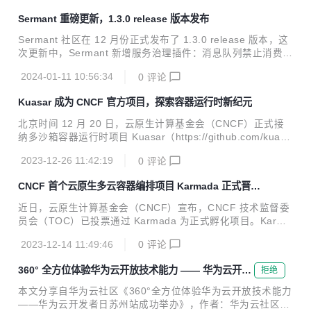
Sermant 重磅更新，1.3.0 release 版本发布
Sermant 社区在 12 月份正式发布了 1.3.0 release 版本，这
次更新中，Sermant 新增服务治理插件：消息队列禁止消费插
件。该插件允许在微服务运行时动态地控制消费者（如 Kafk
2024-01-11 10:56:34
0
评论
a、RocketMQ）的消费行为，实现禁止或开启消费，强化了
Sermant 的可用性治理能力。
Kuasar 成为 CNCF 官方项目，探索容器运行时新纪元
北京时间 12 月 20 日，云原生计算基金会（CNCF）正式接
纳多沙箱容器运行时项目 Kuasar（https://github.com/kuasa
r-io/kuasar）。Kuasar 的加入，极大地推动了云原生领域容
2023-12-26 11:42:19
0
评论
器运行时技术的探索、创新和发展。
CNCF 首个云原生多云容器编排项目 Karmada 正式晋级
孵化
近日，云原生计算基金会（CNCF）宣布，CNCF 技术监督委
员会（TOC）已投票通过 Karmada 为正式孵化项目。Karma
da 是华为云捐赠的云计算开源技术，是业界首个多云多集群
2023-12-14 11:49:46
0
评论
容器编排项目。 正式晋升 CNCF 孵化级，也意味着 Karmada
的技术生态受到全球业界广泛认可，在分布式云原生技术领域
360° 全方位体验华为云开放技术能力 —— 华为云开发
拒绝
进入了成熟新阶段。
者日苏州站成功举办
本文分享自华为云社区《360°全方位体验华为云开放技术能力
——华为云开发者日苏州站成功举办》，作者：华为云社区精