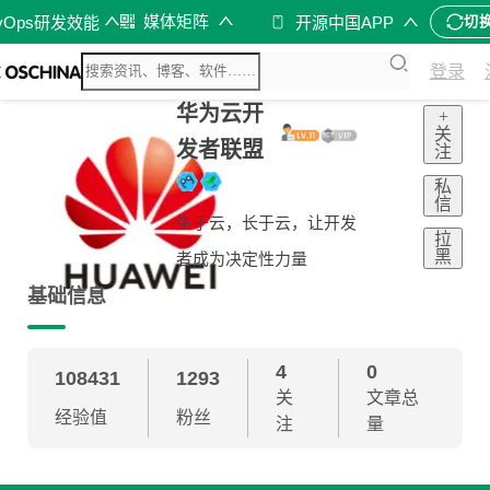
媒体矩阵
vOps研发效能
开源中国APP
切
登录
华为云开
+
关
发者联盟
注
私
信
生于云，长于云，让开发
拉
黑
者成为决定性力量
基础信息
4
0
108431
1293
关
文章总
经验值
粉丝
注
量