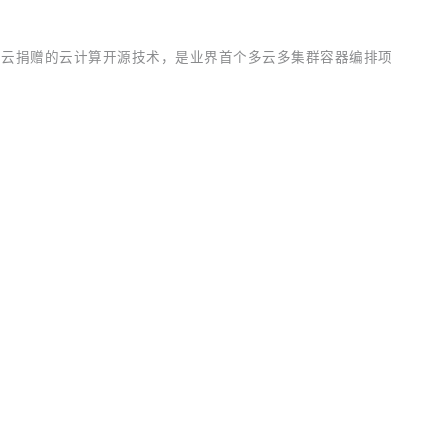
 是华为云捐赠的云计算开源技术，是业界首个多云多集群容器编排项
。