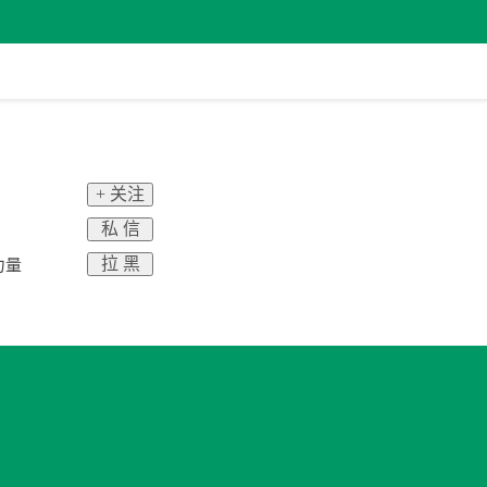
+ 关注
私 信
拉 黑
力量