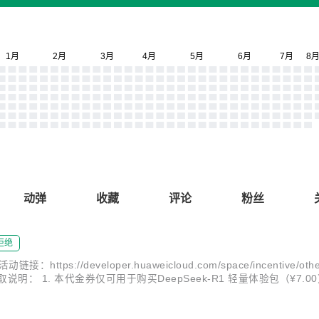
动弹
收藏
评论
粉丝
拒绝
veloper.huaweicloud.com/space/incentive/other-activi
 权益说明 领取说明： 1. 本代金券仅可用于购买DeepSeek-R1 轻量体验包（¥7
1...