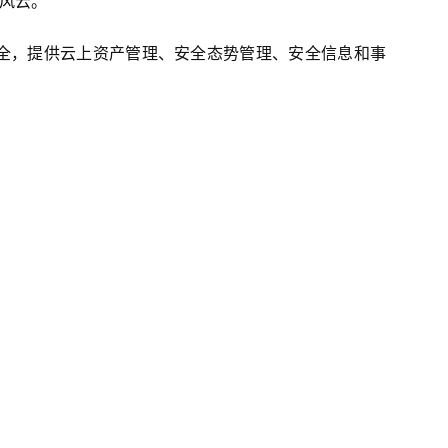
风云。
生安全，提供云上资产管理、安全态势管理、安全信息和事