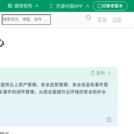
媒体矩阵
开源中国APP
切换老版本
登录
注册
心
复制
念，提供云上资产管理、安全态势管理、安全信息和事件管
全事件的闭环管理，从而全面提升云环境的安全防护水