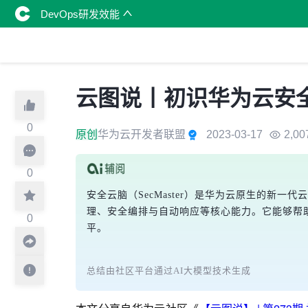
DevOps研发效能
云图说丨初识华为云安
0
原创
华为云开发者联盟
2023-03-17
2,00
0
安全云脑（SecMaster）是华为云原生的
理、安全编排与自动响应等核心能力。它能够帮
0
平。
总结由社区平台通过AI大模型技术生成