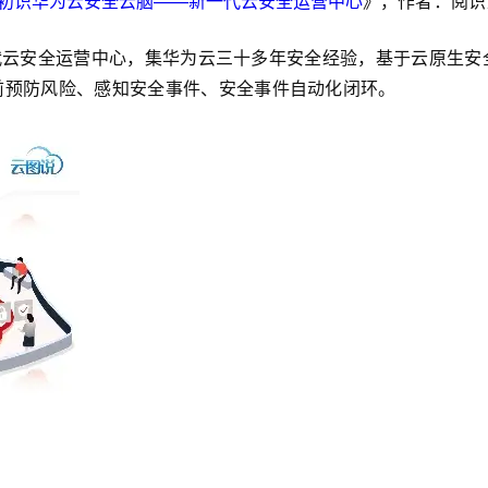
3期 初识华为云安全云脑——新一代云安全运营中心
》，作者：阅识
的新一代云安全运营中心，集华为云三十多年安全经验，基于云原
前预防风险、感知安全事件、安全事件自动化闭环。