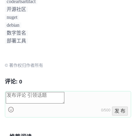
codeartsartifact
开源社区
nuget
debian
数字签名
部署工具
© 著作权归作者所有
评论: 0
0/500
发 布