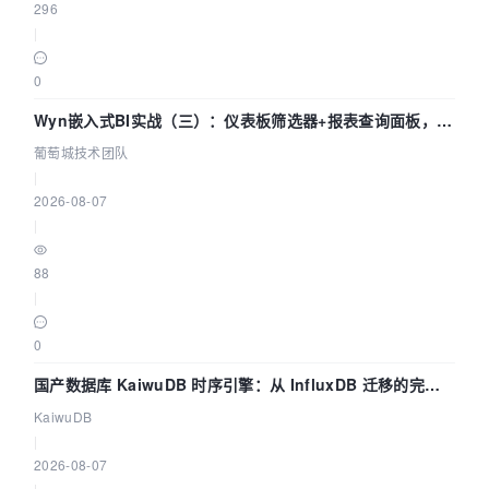
296
|
0
Wyn嵌入式BI实战（三）：仪表板筛选器+报表查询面板，参
数联动全闭环
葡萄城技术团队
|
2026-08-07
|
88
|
0
国产数据库 KaiwuDB 时序引擎：从 InfluxDB 迁移的完整
技术路径
KaiwuDB
|
2026-08-07
|