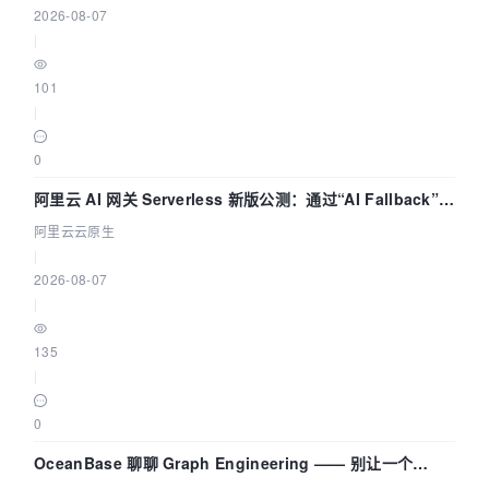
2026-08-07
|
101
|
0
阿里云 AI 网关 Serverless 新版公测：通过“AI Fallback”与
拓扑可视化构建 AI 流量治理底座
阿里云云原生
|
2026-08-07
|
135
|
0
OceanBase 聊聊 Graph Engineering —— 别让一个