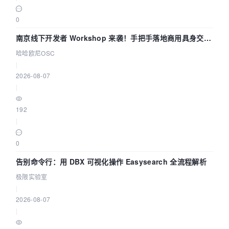
0
南京线下开发者 Workshop 来袭！手把手落地商用具身交互
智能 Agent 应用
哈哈欧尼OSC
|
2026-08-07
|
192
|
0
告别命令行：用 DBX 可视化操作 Easysearch 全流程解析
极限实验室
|
2026-08-07
|