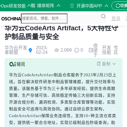
媒体矩阵
vOps研发效能
开源中国APP
切
登录
华为云CodeArts Artifact，5大特性守
护制品质量与安全
收
华为云开发
2023-
开发
专
2,069
0
录
者联盟
02-24
技能
区
于
复制
华为云CodeArtsArtifact制品仓库服务于2023年2月23日上
线，旨在解决软件研发中制品管理难题，提升交付效率与
质量。该服务基于华为三十多年研发经验，提供生命周期
管理、生产存储可信、高效稳定传输三大创新实践，支持
开源合规分析、漏洞检测、多类型仓库管理等功能，实现
制品安全可追溯与高效协同。通过自研云原生架构，
CodeArtsArtifact保障业务连续性，支持10+种主流仓库类
型，提供统一聚合仓地址，实现亿级制品包秒级查询，助