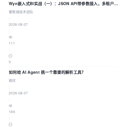
Wyn嵌入式BI实战（一）：JSON API带参数接入，多租户数
据源配置指南 | 葡萄城技术团队
葡萄城技术团队
|
2026-08-07
|
111
|
0
如何给 AI Agent 挑一个靠谱的解析工具？
颖欣
|
2026-08-07
|
169
|