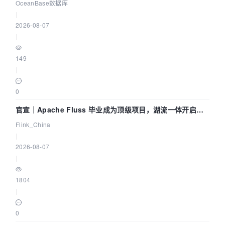
Agent 既当运动员又
OceanBase数据库
|
2026-08-07
|
149
|
0
官宣｜Apache Fluss 毕业成为顶级项目，湖流一体开启
Agentic Lake 全面实时化时代
Flink_China
|
2026-08-07
|
1804
|
0