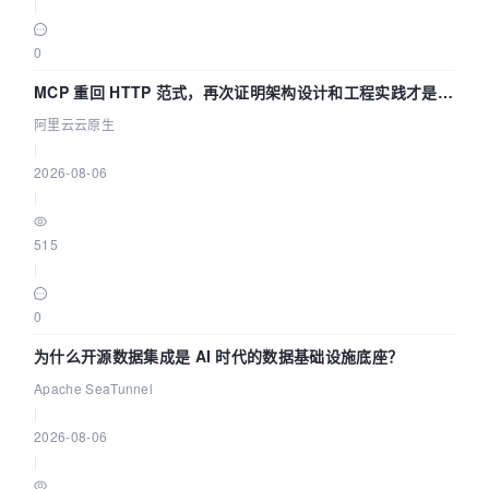
|
0
MCP 重回 HTTP 范式，再次证明架构设计和工程实践才是稀
缺资源
阿里云云原生
|
2026-08-06
|
515
|
0
为什么开源数据集成是 AI 时代的数据基础设施底座？
Apache SeaTunnel
|
2026-08-06
|