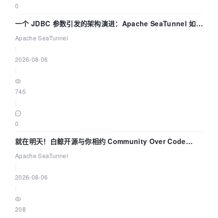
0
一个 JDBC 参数引发的架构演进：Apache SeaTunnel 如何
解决数据同步中的“定时 Flush”难题
Apache SeaTunnel
|
2026-08-06
|
745
|
0
就在明天！白鲸开源与你相约 Community Over Code
Asia 2026 主题演讲！
Apache SeaTunnel
|
2026-08-06
|
208