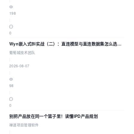
198
|
0
Wyn嵌入式BI实战（二）：直连模型与直连数据集怎么选，
参数为什么不生效？| 葡萄城技术团队
葡萄城技术团队
|
2026-08-07
|
98
|
0
别把产品放在同一个篮子里！读懂IPD产品规划
禅道项目管理软件
|