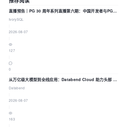
推荐阅读
直播预告｜PG 30 周年系列直播第六期：中国开发者与PG内
核——我们改得动吗？我们贡献了什么？
IvorySQL
|
2026-08-07
|
127
|
0
从万亿级大模型到全线应用：Databend Cloud 助力头部 AI
企业构建全链路 Trace 数据管道
Databend
|
2026-08-07
|
163
|