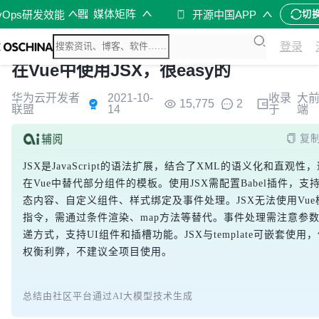
媒体矩阵
vOps研发效能
开源中国APP
切
登录
在Vue中使用JSX，很easy的
华为云开发者
2021-10-
收录
大
15,775
2
联盟
14
于
端
复
JSX是JavaScript的语法扩展，结合了XML的语义化和直观性
在Vue中替代部分组件的模板。使用JSX需配置Babel插件，支
态内容、自定义组件、样式绑定及事件处理。JSX无法使用Vue
指令，需通过条件渲染、map方法等替代。事件处理需注意参
递方式，支持UI组件和插槽功能。JSX与template可嵌套使用
权衡利弊，不建议全项目使用。
总结由社区平台通过AI大模型技术生成