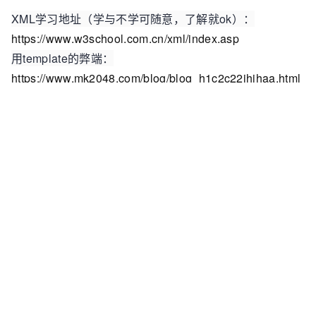
XML学习地址（学与不学可随意，了解就ok）：
https://www.w3school.com.cn/xml/index.asp
用template的弊端：
https://www.mk2048.com/blog/blog_h1c2c22ihihaa.html
为什么要在 Vue 中使用 JSX
有时候，我们使用渲染函数（render function）来抽象组件
函数不是很清楚的参见官方文档, 而渲染函数有时候写起来
痛苦的，所以只需要有个了解。
渲染函数：
https://cn.vuejs.org/v2/guide/render-
function.html#%E5%9F%BA%E7%A1%80
Text
代码解读
复制