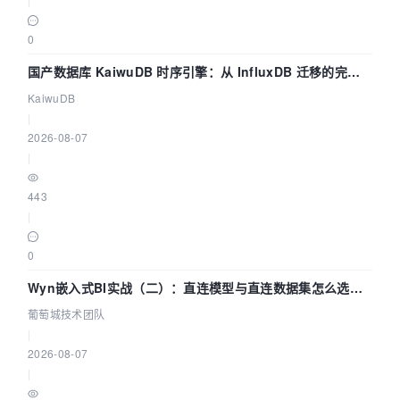
0
国产数据库 KaiwuDB 时序引擎：从 InfluxDB 迁移的完整
技术路径
KaiwuDB
|
2026-08-07
|
443
|
0
Wyn嵌入式BI实战（二）：直连模型与直连数据集怎么选，
参数为什么不生效？| 葡萄城技术团队
葡萄城技术团队
|
2026-08-07
|