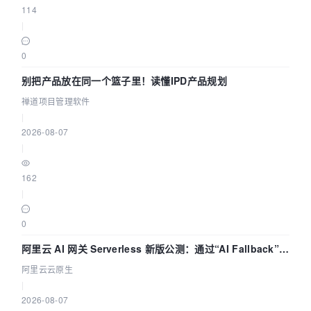
114
|
0
别把产品放在同一个篮子里！读懂IPD产品规划
禅道项目管理软件
|
2026-08-07
|
162
|
0
阿里云 AI 网关 Serverless 新版公测：通过“AI Fallback”与
拓扑可视化构建 AI 流量治理底座
阿里云云原生
|
2026-08-07