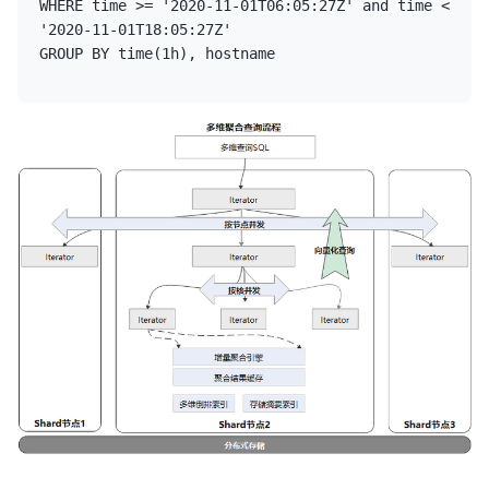
WHERE time >= '2020-11-01T06:05:27Z' and time < 
'2020-11-01T18:05:27Z' 

GROUP BY time(1h), hostname