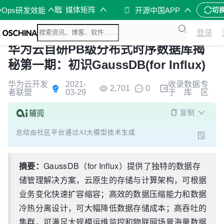
媒体矩阵
vOps研发效能
开源中国APP
切
登录
华为云自研PB级分布式时序数据库揭
秘第一期：初识GaussDB(for Influx)
华为云开发
2021-
收录
数据
专
2,701
0
者联盟
03-29
于
库
区
复制
总结由社区平台通过AI大模型技术生成
摘要：
GaussDB（for Influx）提供了独特的数据存
储管理解决方案，云原生的存储与计算架构，可根据
业务变化快速扩容缩容；高效的数据压缩能力和数据
冷热分离设计，可大幅降低数据存储成本；高吞吐的
集群，可满足大规模运维监控和物联网场景海量数据