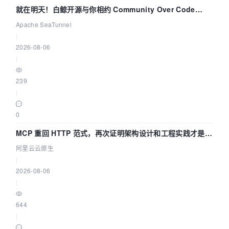
就在明天！白鲸开源与你相约 Community Over Code
Asia 2026 主题演讲！
Apache SeaTunnel
|
2026-08-06
|
239
|
0
MCP 重回 HTTP 范式，再次证明架构设计和工程实践才是稀
缺资源
阿里云云原生
|
2026-08-06
|
644
|