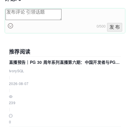
0/500
发 布
推荐阅读
直播预告｜PG 30 周年系列直播第六期：中国开发者与PG内
核——我们改得动吗？我们贡献了什么？
IvorySQL
|
2026-08-07
|
239
|
0