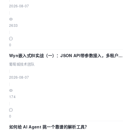
2026-08-07
|
2633
|
0
Wyn嵌入式BI实战（一）：JSON API带参数接入，多租户数
据源配置指南 | 葡萄城技术团队
葡萄城技术团队
|
2026-08-07
|
174
|
0
如何给 AI Agent 挑一个靠谱的解析工具？