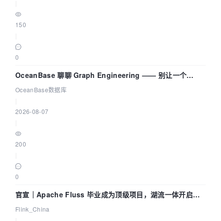
|
150
|
0
OceanBase 聊聊 Graph Engineering —— 别让一个
Agent 既当运动员又
OceanBase数据库
|
2026-08-07
|
200
|
0
官宣｜Apache Fluss 毕业成为顶级项目，湖流一体开启
Agentic Lake 全面实时化时代
Flink_China
|