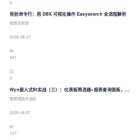
0
告别命令行：用 DBX 可视化操作 Easysearch 全流程解析
极限实验室
|
2026-08-07
|
481
|
0
Wyn嵌入式BI实战（三）：仪表板筛选器+报表查询面板，参
数联动全闭环
葡萄城技术团队
|
2026-08-07
|
127
|