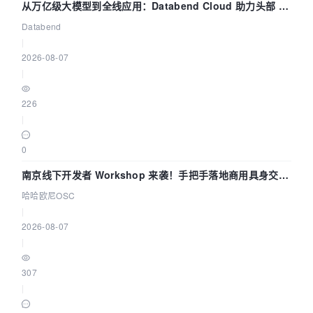
从万亿级大模型到全线应用：Databend Cloud 助力头部 AI
企业构建全链路 Trace 数据管道
Databend
|
2026-08-07
|
226
|
0
南京线下开发者 Workshop 来袭！手把手落地商用具身交互
智能 Agent 应用
哈哈欧尼OSC
|
2026-08-07
|
307
|