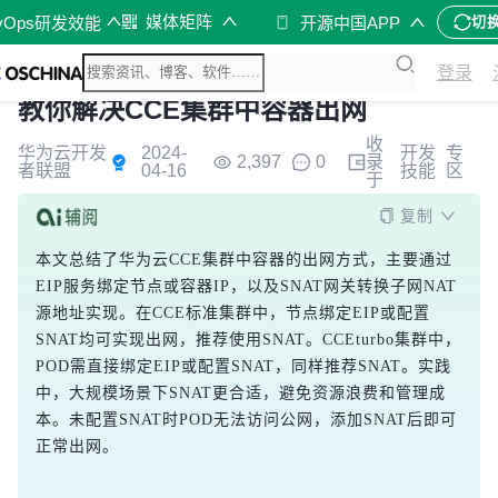
媒体矩阵
vOps研发效能
开源中国APP
切
登录
教你解决CCE集群中容器出网
收
华为云开发
2024-
开发
专
2,397
0
录
者联盟
04-16
技能
区
于
复制
本文总结了华为云CCE集群中容器的出网方式，主要通过
EIP服务绑定节点或容器IP，以及SNAT网关转换子网NAT
源地址实现。在CCE标准集群中，节点绑定EIP或配置
SNAT均可实现出网，推荐使用SNAT。CCEturbo集群中，
POD需直接绑定EIP或配置SNAT，同样推荐SNAT。实践
中，大规模场景下SNAT更合适，避免资源浪费和管理成
本。未配置SNAT时POD无法访问公网，添加SNAT后即可
正常出网。