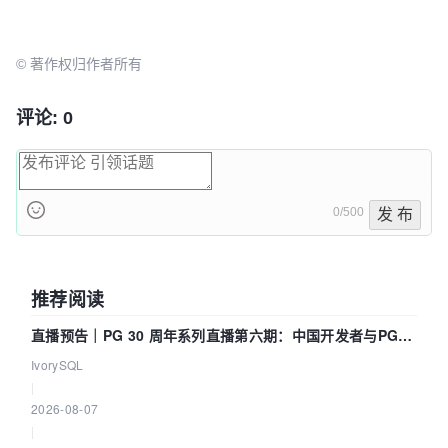
© 著作权归作者所有
评论: 0
0/500
发 布
推荐阅读
直播预告｜PG 30 周年系列直播第六期：中国开发者与PG内
核——我们改得动吗？我们贡献了什么？
IvorySQL
|
2026-08-07
|