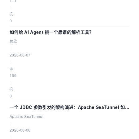
111
|
0
如何给 AI Agent 挑一个靠谱的解析工具？
颖欣
|
2026-08-07
|
169
|
0
一个 JDBC 参数引发的架构演进：Apache SeaTunnel 如何
解决数据同步中的“定时 Flush”难题
Apache SeaTunnel
|
2026-08-06
|