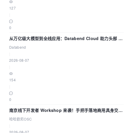
127
|
0
从万亿级大模型到全线应用：Databend Cloud 助力头部 AI
企业构建全链路 Trace 数据管道
Databend
|
2026-08-07
|
154
|
0
南京线下开发者 Workshop 来袭！手把手落地商用具身交互
智能 Agent 应用
哈哈欧尼OSC
|
2026-08-07