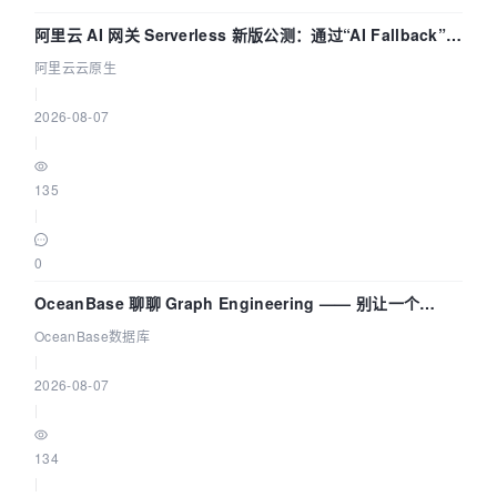
阿里云 AI 网关 Serverless 新版公测：通过“AI Fallback”与
拓扑可视化构建 AI 流量治理底座
阿里云云原生
|
2026-08-07
|
135
|
0
OceanBase 聊聊 Graph Engineering —— 别让一个
Agent 既当运动员又
OceanBase数据库
|
2026-08-07
|
134
|