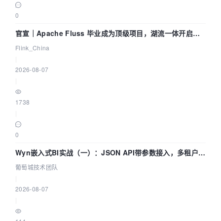
0
官宣｜Apache Fluss 毕业成为顶级项目，湖流一体开启
Agentic Lake 全面实时化时代
Flink_China
|
2026-08-07
|
1738
|
0
Wyn嵌入式BI实战（一）：JSON API带参数接入，多租户数
据源配置指南 | 葡萄城技术团队
葡萄城技术团队
|
2026-08-07
|