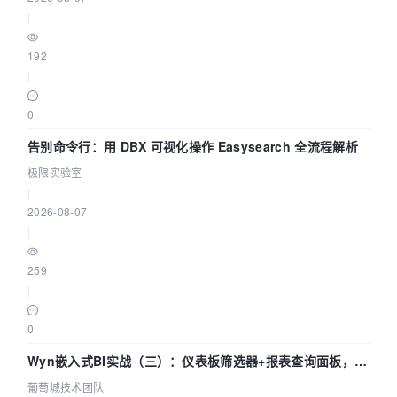
|
192
|
0
告别命令行：用 DBX 可视化操作 Easysearch 全流程解析
极限实验室
|
2026-08-07
|
259
|
0
Wyn嵌入式BI实战（三）：仪表板筛选器+报表查询面板，参
数联动全闭环
葡萄城技术团队