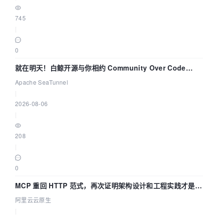
745
|
0
就在明天！白鲸开源与你相约 Community Over Code
Asia 2026 主题演讲！
Apache SeaTunnel
|
2026-08-06
|
208
|
0
MCP 重回 HTTP 范式，再次证明架构设计和工程实践才是稀
缺资源
阿里云云原生
|