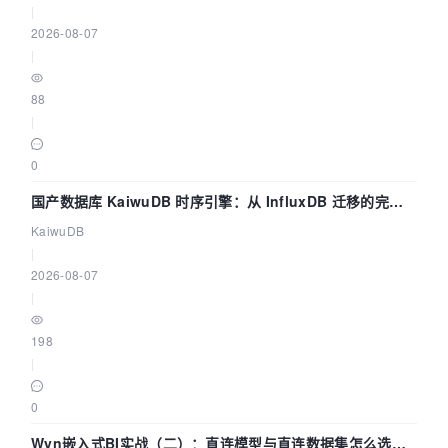
|
2026-08-07
|
88
|
0
国产数据库 KaiwuDB 时序引擎：从 InfluxDB 迁移的完整
技术路径
KaiwuDB
|
2026-08-07
|
198
|
0
Wyn嵌入式BI实战（二）：直连模型与直连数据集怎么选，