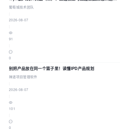
参数为什么不生效？| 葡萄城技术团队
葡萄城技术团队
|
2026-08-07
|
91
|
0
别把产品放在同一个篮子里！读懂IPD产品规划
禅道项目管理软件
|
2026-08-07
|
101
|
0