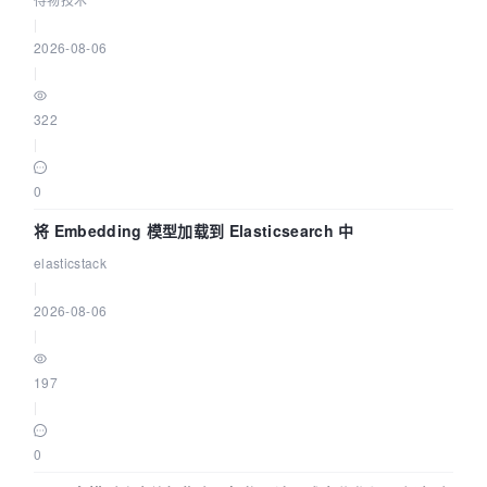
|
2026-08-06
|
322
|
0
将 Embedding 模型加载到 Elasticsearch 中
elasticstack
|
2026-08-06
|
197
|
0