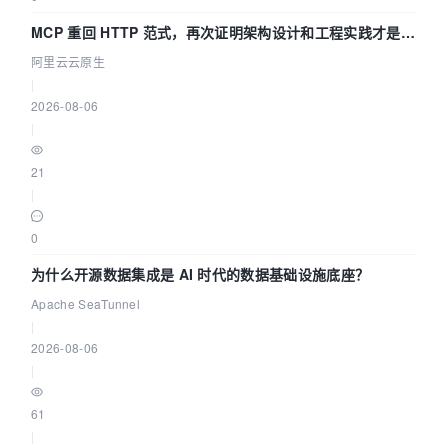
MCP 重回 HTTP 范式，再次证明架构设计和工程实践才是稀
缺资源
阿里云云原生
|
2026-08-06
|
21
|
0
为什么开源数据集成是 AI 时代的数据基础设施底座？
Apache SeaTunnel
|
2026-08-06
|
61
|