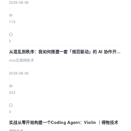
2026-08-06
|
115
|
0
从混乱到秩序：我如何搭建一套「规范驱动」的 AI 协作开发
体系
vivo互联网技术
|
2026-08-06
|
242
|
0
实战从零开始构建一个Coding Agent：Violin ｜得物技术
得物技术