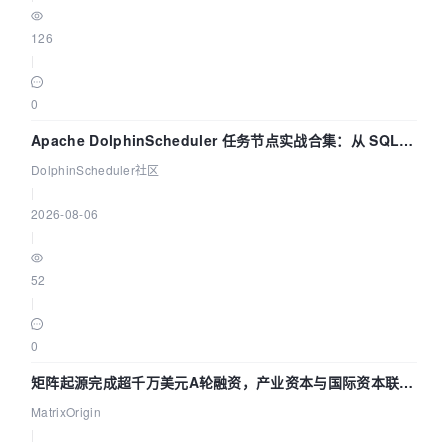
126
|
0
Apache DolphinScheduler 任务节点实战合集：从 SQL、
DataX 到 Spark、Flink 一次配置全打通
DolphinScheduler社区
|
2026-08-06
|
52
|
0
矩阵起源完成超千万美元A轮融资，产业资本与国际资本联手
押注企业级AI基础设施赛道
MatrixOrigin
|