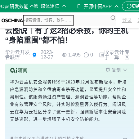
媒体矩阵
vOps研发效能
开源中国APP
切
登录
云图说｜有了这2招必杀技，你的主机
“身陷重围”都不怕！
华为云开发
2023-
收录
云计
专
1,495
0
者联盟
12-27
于
算
区
复制
华为云主机安全服务HSS于2023年12月发布新版本，新增
应急漏洞防护和全盘病毒查杀等功能，显著提升安全性和
易用性。该服务通过资产管理、漏洞管理等功能，帮助企
业有效管理安全风险，并实时检测黑客入侵行为。阅识风
云在华为云社区分享了这一更新，强调新版本让安全风险
无处遁形，进一步增强了主机安全防护能力。
总结由社区平台通过AI大模型技术生成