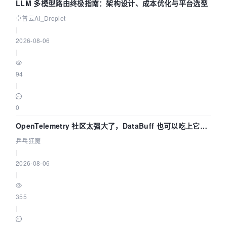
LLM 多模型路由终极指南：架构设计、成本优化与平台选型
卓普云AI_Droplet
|
2026-08-06
|
94
|
0
OpenTelemetry 社区太强大了，DataBuff 也可以吃上它的
eBPF 链路了
乒乓狂魔
|
2026-08-06
|
355
|