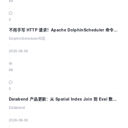
49
|
0
不用手写 HTTP 请求！Apache DolphinScheduler 命令行
dsctl 两分钟上手
DolphinScheduler社区
|
2026-08-06
|
68
|
0
Databend 产品更新：从 Spatial Index Join 到 Eval 数据
管道
Databend
|
2026-08-06
|