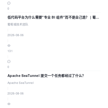
0
低代码平台为什么需要"专业 BI 组件"而不是自己造？ | 葡萄
城技术团队
葡萄城技术团队
|
2026-08-06
|
131
|
0
Apache SeaTunnel 提交一个任务都经过了什么？
Apache SeaTunnel
|
2026-08-06
|