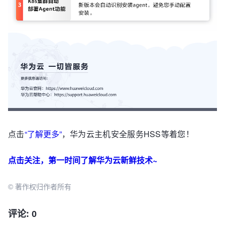
点击
“了解更多”
，华为云主机安全服务HSS等着您！
点击关注，第一时间了解华为云新鲜技术~
© 著作权归作者所有
评论: 0