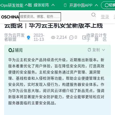
媒体矩阵
vOps研发效能
开源中国APP
切
登录
云图说｜华为云主机安全新版本上线
华为云开发
2023-
收录
云计
专
2,214
0
者联盟
11-13
于
算
区
复制
华为云主机安全产品持续迭代升级，近期推出新版本。新
版本着重优化了用户体验，旨在降低安全风险，打造高效
便捷的安全服务。主机安全服务通过资产管理、漏洞管
理、基线检查和入侵检测等功能，帮助企业便捷管理主机
安全风险，实时发现入侵行为，构建服务器安全体系。作
为华为云信息大咖，阅识风云详细介绍了新品亮点，强调
新版本将显著提升安全防护能力，使企业能够更轻松应对
服务器面临的主要安全挑战。