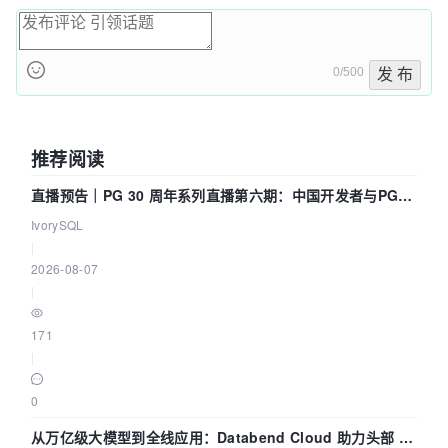
0/500
发 布
推荐阅读
直播预告｜PG 30 周年系列直播第六期：中国开发者与PG内
核——我们改得动吗？我们贡献了什么？
IvorySQL
|
2026-08-07
|
171
|
0
从万亿级大模型到全线应用：Databend Cloud 助力头部 AI