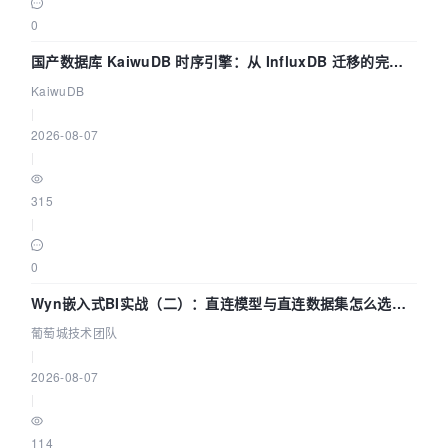
0
国产数据库 KaiwuDB 时序引擎：从 InfluxDB 迁移的完整
技术路径
KaiwuDB
|
2026-08-07
|
315
|
0
Wyn嵌入式BI实战（二）：直连模型与直连数据集怎么选，
参数为什么不生效？| 葡萄城技术团队
葡萄城技术团队
|
2026-08-07
|
114