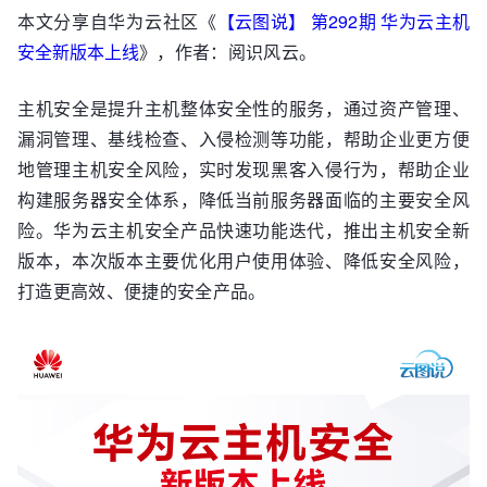
本文分享自华为云社区《
【云图说】 第292期 华为云主机
安全新版本上线
》，作者：阅识风云。
主机安全是提升主机整体安全性的服务，通过资产管理、
漏洞管理、基线检查、入侵检测等功能，帮助企业更方便
地管理主机安全风险，实时发现黑客入侵行为，帮助企业
构建服务器安全体系，降低当前服务器面临的主要安全风
险。华为云主机安全产品快速功能迭代，推出主机安全新
版本，本次版本主要优化用户使用体验、降低安全风险，
打造更高效、便捷的安全产品。