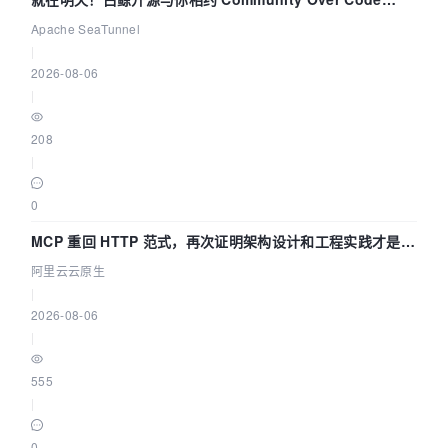
Asia 2026 主题演讲！
Apache SeaTunnel
|
2026-08-06
|
208
|
0
MCP 重回 HTTP 范式，再次证明架构设计和工程实践才是稀
缺资源
阿里云云原生
|
2026-08-06
|
555
|
0