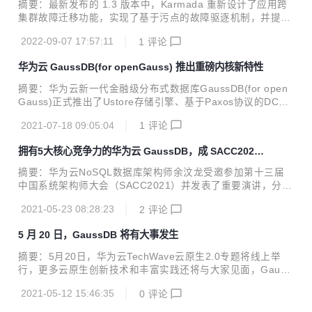
摘要：最新发布的 1.3 版本中，Karmada 重新设计了应用跨
集群故障迁移功能，实现了基于污点的故障驱逐机制，并提供
平滑的故障迁移过程，可以有效保障服务迁移过程的连续性
2022-09-07 17:57:11
1
评论
（不断服）。 本文分享自华为云社区《Karmada v1.3：更优
雅 更精准 更高效》，作者：云容器大未来。 Karmada 是开
华为云 GaussDB(for openGauss) 推出重磅内核新特性
放的多云多集群容器编排引擎，旨在帮助用户在多云环境下部
署和运维业务应用。凭借兼容 Kubernetes 原生 API 的能力，
摘要：华为云新一代金融级分布式数据库GaussDB(for open
Karmada 可以平滑迁移单集群工作负载，并且仍可保持与 Ku
Gauss)正式推出了Ustore存储引擎、基于Paxos协议的DCF
bernetes 周边生态工具链协同。 在最新发布的 1.3 版本中，
高可用组件等多个重大内核新特性。 数字化时代，技术迭代更
Karmada 重新设计了应用跨集群故...
2021-07-18 09:05:04
1
评论
新比以往任何时候都要来得迅猛一些，数据库技术也在这股技
术浪潮中迸发出巨大的发展张力，而作为数据库技术灵魂的内
拥有5大核心竞争力的华为云 GaussDB，成 SACC2021
核技术也随之实现了跃迁式发展。 华为云数据库历来重视内核
最靓那一个
技术研发，拥有丰富的数据库内核研发经验，并持续构筑了一
摘要：华为云NoSQL数据库架构师余汶龙受邀参加第十三届
系列极具竞争力的内核特性。近期，华为云新一代金融级分布
中国系统架构师大会（SACC2021）并发表了重要演讲，分享
式数据库GaussDB(for openGauss)正式推出了Ustore存储引
了GaussDB(for Redis)的存算分离架构设计理念以及构筑的
擎、基于Paxos协议的DCF高可用组件等多个重大内核...
2021-05-23 08:28:23
2
评论
产品核心竞争力，以创新技术构建业务敏捷性，驱动企业数字
化转型。 5月20-22日，以“数字转型、架构重塑”为主题的第
5 月 20 日，GaussDB 将有大事发生
十三届中国系统架构师大会（SACC2021）在云端进行网络直
播。华为云NoSQL数据库架构师余汶龙受邀参加并发表了重
摘要：5月20日，华为云TechWave云原生2.0专题将线上举
要演讲，分享了GaussDB(for Redis)的存算分离架构设计理
行，更多云原生创新技术和丰富实践还将与大家见面，Gauss
念以及构筑的产品核心竞争力，以创新技术构建业务敏捷性，
DB也将再次迎来升级亮相！ 本文分享自华为云社区《华为云T
驱动企业数字化转型。 Redis作为业界最受欢迎的NoSQ...
2021-05-12 15:46:35
0
评论
echWave云原生2.0专题日即将举行，GaussDB再次升级亮
相》，原文作者：心机胖。 数据是企业数字化转型的核心之