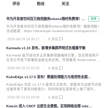
评论
粉丝
关注
华为开发者空间百万商用服务tokens限时免费领！戳
拒绝
我领取！
华为开发者空间百万商用服务tokens限时免费领！戳我领取！
活动链接：https://developer.huaweicloud.com/space/incen
tive/other-activity/deepseek-tokens/detail/A000038?utm_s
2025-08-29 14:39:17
0
评论
ource=kfzwzdspace&utm_adplace=bwsytokenswaizhan 权
益说明 领取说明： 1. 本代金券仅可用于购买DeepSeek-R1
Karmada v1.10 发布，新增多集群声明式负载重平衡
轻量体验包（¥7.00）或DeepSeek-V3 轻量体验包（¥3.5
0），代金券有效期30天。 2. 每周一至周日为一个周期，每个
Karmada 是开放的多云多集群容器编排引擎，旨在帮助用户
账号在每个周期内只能领取1...
在多云环境下部署和运维业务应用。凭借兼容 Kubernetes 原
生 API 的能力，Karmada 可以平滑迁移单集群工作负载，并
2024-06-19 10:22:20
0
评论
且仍可保持与 Kubernetes 周边生态工具链协同。
KubeEdge v1.17.0 发布！数据处理能力与易用性全面提
升
KubeEdge 社区 v1.17.0 版本正式发布。新版本为边缘节点和
设备带来了更多的新能力，同时持续在易用性上做了提升。
2024-05-23 10:10:39
0
评论
Kmesh 进入 CNCF 云原生全景图，实现网格治理 sidec