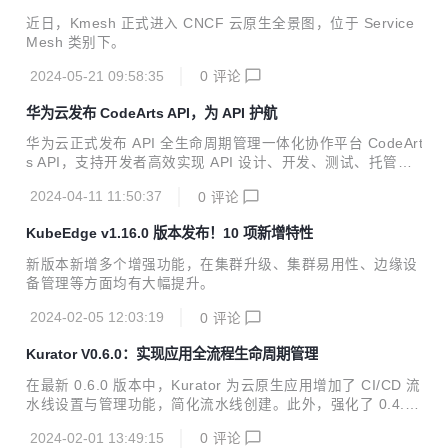
arless 化
近日，Kmesh 正式进入 CNCF 云原生全景图，位于 Service
Mesh 类别下。
2024-05-21 09:58:35
0
评论
华为云发布 CodeArts API，为 API 护航
华为云正式发布 API 全生命周期管理一体化协作平台 CodeArt
s API，支持开发者高效实现 API 设计、开发、测试、托管、
运维、变现的一站式体验。以 API 契约为锚点，华为云 Code
2024-04-11 11:50:37
0
评论
Arts API 保证了 API 各阶段数据高度一致，为开发者提供友好
易用的 API 全流程端到端解决方案。
KubeEdge v1.16.0 版本发布！10 项新增特性
新版本新增多个增强功能，在集群升级、集群易用性、边缘设
备管理等方面均有大幅提升。
2024-02-05 12:03:19
0
评论
Kurator V0.6.0：实现应用全流程生命周期管理
在最新 0.6.0 版本中，Kurator 为云原生应用增加了 CI/CD 流
水线设置与管理功能，简化流水线创建。此外，强化了 0.4.0
版本发布的统一应用分发功能，可以在部署新应用时设置金丝
2024-02-01 13:49:15
0
评论
雀（灰度）发布、A/B 测试、蓝绿发布三种渐进式发布策略。