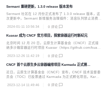
Sermant 重磅更新，1.3.0 release 版本发布
Sermant 社区在 12 月份正式发布了 1.3.0 release 版本，这
次更新中，Sermant 新增服务治理插件：消息队列禁止消费插
件。该插件允许在微服务运行时动态地控制消费者（如 Kafk
2024-01-11 10:56:34
0
评论
a、RocketMQ）的消费行为，实现禁止或开启消费，强化了
Sermant 的可用性治理能力。
Kuasar 成为 CNCF 官方项目，探索容器运行时新纪元
北京时间 12 月 20 日，云原生计算基金会（CNCF）正式接
纳多沙箱容器运行时项目 Kuasar（https://github.com/kuasa
r-io/kuasar）。Kuasar 的加入，极大地推动了云原生领域容
2023-12-26 11:42:19
0
评论
器运行时技术的探索、创新和发展。
CNCF 首个云原生多云容器编排项目 Karmada 正式晋级
孵化
近日，云原生计算基金会（CNCF）宣布，CNCF 技术监督委
员会（TOC）已投票通过 Karmada 为正式孵化项目。Karma
da 是华为云捐赠的云计算开源技术，是业界首个多云多集群
2023-12-14 11:49:46
0
评论
容器编排项目。 正式晋升 CNCF 孵化级，也意味着 Karmada
的技术生态受到全球业界广泛认可，在分布式云原生技术领域
进入了成熟新阶段。