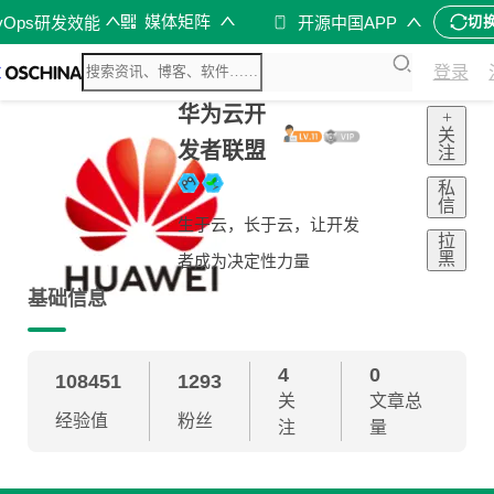
媒体矩阵
vOps研发效能
开源中国APP
切
登录
华为云开
+
关
发者联盟
注
私
信
生于云，长于云，让开发
拉
黑
者成为决定性力量
基础信息
4
0
108451
1293
关
文章总
经验值
粉丝
注
量