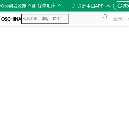
媒体矩阵
vOps研发效能
开源中国APP
切
登录