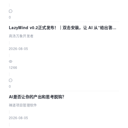
|
0
LazyMind v0.2正式发布！｜双击安装，让 AI 从“给出答案”
走到“完成交付”
商汤万象开发者
|
2026-08-05
|
1266
|
0
AI是否让你的产出和思考脱钩？
禅道项目管理软件
|
2026-08-05
|