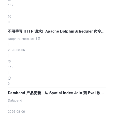
137
|
0
不用手写 HTTP 请求！Apache DolphinScheduler 命令行
dsctl 两分钟上手
DolphinScheduler社区
|
2026-08-06
|
150
|
0
Databend 产品更新：从 Spatial Index Join 到 Eval 数据
管道
Databend
|
2026-08-06