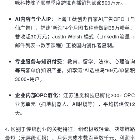
咪科技陈子顺单季度跨境直播销售额逾500万元。
AI内容与个人IP
：上海王薇创办首家AI广告OPC（与
仙广告），福建"听海"4个月图书种草做到35万粉丝、
营收超30万元；Justin Welsh 模式（LinkedIn流量→
邮件列表→数字课程）正被国内创作者复制。
专业服务与知识付费
：教育、留学、法律、心理咨询
等高客单价知识产品，如李涛"AI选校鸟"99元/单累积
3000+用户。
企业内部OPC孵化
：江苏追觅科技已孵化200+ OPC
业务单元（扫地机器人、AI眼镜等），平均搭建仅12
天。
4. 区别于传统创业的关键特征：组织极致轻量、决策链路
最短（无层级汇报）、月运营成本数百至数千元、利润率