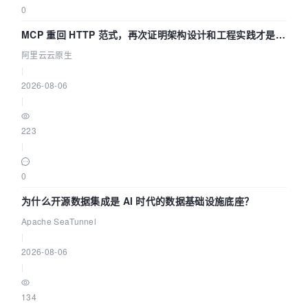
0
MCP 重回 HTTP 范式，再次证明架构设计和工程实践才是稀
缺资源
阿里云云原生
|
2026-08-06
|
223
|
0
为什么开源数据集成是 AI 时代的数据基础设施底座？
Apache SeaTunnel
|
2026-08-06
|
134