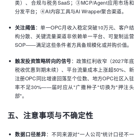
类）、合规与税务SaaS；③MCP/Agent应用市场和
分发平台；④AI内容工具与AI Wrapper聚合渠道。
关注阈值
：单一OPC月收入稳定突破10万元、客户结
构分散、关键流量渠道非依赖单一平台、可复制运营
SOP——满足这些条件者方具备规模化或并购价值。
触发投资策略转向的信号
：政策红利收窄（2027年底
税收优惠到期未续）、平台流量成本上涨超50%、新
注册OPC同比增速回落至个位数、地方OPC社区入驻
率不足30%——届时应从"广撒种子"切换为"押注头
部"。
五、注意事项与不确定性
数据口径差异
：不同来源对"一人公司"统计口径不一