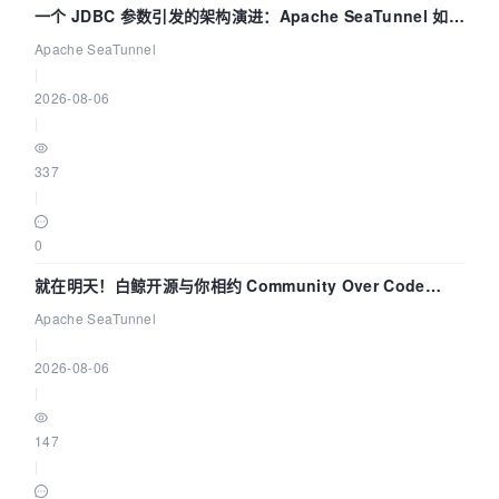
一个 JDBC 参数引发的架构演进：Apache SeaTunnel 如何
解决数据同步中的“定时 Flush”难题
Apache SeaTunnel
|
2026-08-06
|
337
|
0
就在明天！白鲸开源与你相约 Community Over Code
Asia 2026 主题演讲！
Apache SeaTunnel
|
2026-08-06
|
147
|