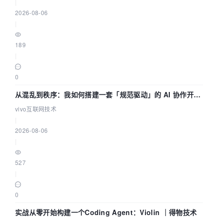
|
2026-08-06
|
189
|
0
从混乱到秩序：我如何搭建一套「规范驱动」的 AI 协作开发
体系
vivo互联网技术
|
2026-08-06
|
527
|
0
实战从零开始构建一个Coding Agent：Violin ｜得物技术