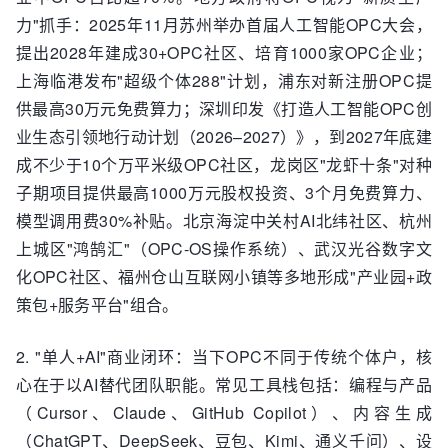
力"抓手：2025年11月苏州举办首届人工智能OPC大会，
提出2028年建成30+OPC社区、培育1000家OPC企业；
上海临港发布"超级个体288"计划，浦东对新注册OPC提
供最高30万元免费算力；深圳印发《打造人工智能OPC创
业生态引领地行动计划（2026–2027）》，到2027年底建
成不少于10个万平米级OPC社区，龙岗区"龙虾十条"对种
子期项目提供最高1000万元股权投资、3个月免费算力、
模型调用费30%补贴。北京海淀中关村AI北纬社区、杭州
上城区"鸿鹄汇"（OPC-OS操作系统）、武汉光谷数字文
化OPC社区、福州仓山互联网小镇等多地形成"产业园+政
策包+服务平台"组合。
2. "单人+AI"商业闭环：当下OPC不同于传统个体户，核
心在于以AI替代团队职能。常见工具栈包括：编程与产品
（Cursor、Claude、GitHub Copilot）、内容生成
（ChatGPT、DeepSeek、豆包、Kimi、通义千问）、设