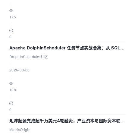
|
175
|
0
Apache DolphinScheduler 任务节点实战合集：从 SQL、
DataX 到 Spark、Flink 一次配置全打通
DolphinScheduler社区
|
2026-08-06
|
108
|
0
矩阵起源完成超千万美元A轮融资，产业资本与国际资本联手
押注企业级AI基础设施赛道
MatrixOrigin