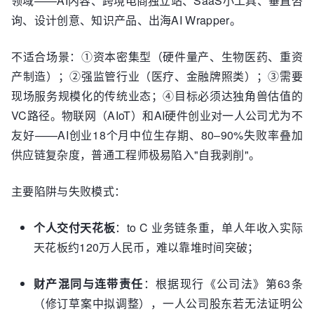
领域——AI内容、跨境电商独立站、SaaS小工具、垂直咨
询、设计创意、知识产品、出海AI Wrapper。
不适合场景：①资本密集型（硬件量产、生物医药、重资
产制造）；②强监管行业（医疗、金融牌照类）；③需要
现场服务规模化的传统业态；④目标必须达独角兽估值的
VC路径。物联网（AIoT）和AI硬件创业对一人公司尤为不
友好——AI创业18个月中位生存期、80–90%失败率叠加
供应链复杂度，普通工程师极易陷入"自我剥削"。
主要陷阱与失败模式：
个人交付天花板
：to C 业务链条重，单人年收入实际
天花板约120万人民币，难以靠堆时间突破；
财产混同与连带责任
：根据现行《公司法》第63条
（修订草案中拟调整），一人公司股东若无法证明公