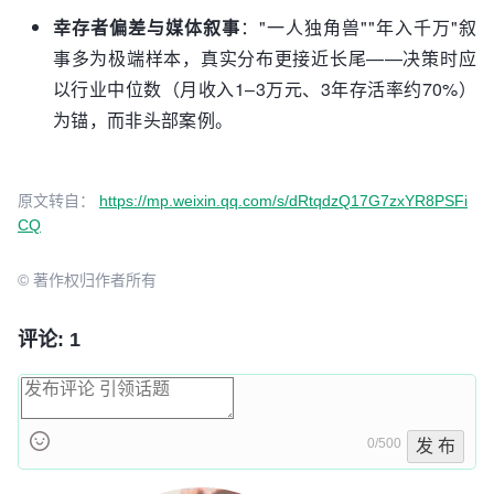
幸存者偏差与媒体叙事
："一人独角兽""年入千万"叙
事多为极端样本，真实分布更接近长尾——决策时应
以行业中位数（月收入1–3万元、3年存活率约70%）
为锚，而非头部案例。
原文转自：
https://mp.weixin.qq.com/s/dRtqdzQ17G7zxYR8PSFi
CQ
© 著作权归作者所有
评论: 1
0/500
发 布