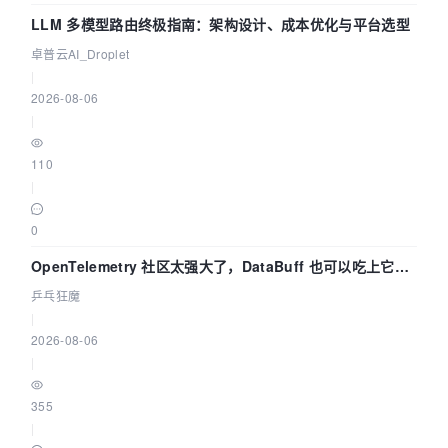
LLM 多模型路由终极指南：架构设计、成本优化与平台选型
卓普云AI_Droplet
|
2026-08-06
|
110
|
0
OpenTelemetry 社区太强大了，DataBuff 也可以吃上它的
eBPF 链路了
乒乓狂魔
|
2026-08-06
|
355
|