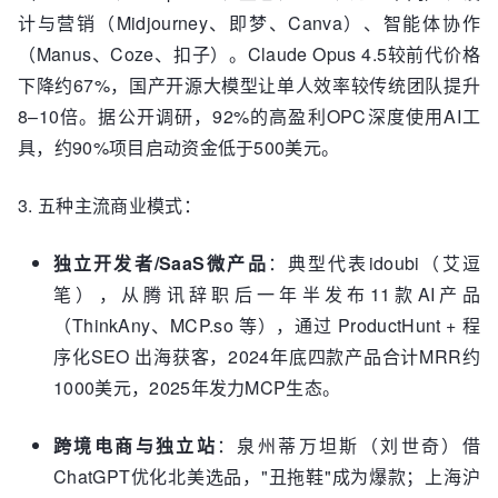
计与营销（Midjourney、即梦、Canva）、智能体协作
（Manus、Coze、扣子）。Claude Opus 4.5较前代价格
下降约67%，国产开源大模型让单人效率较传统团队提升
8–10倍。据公开调研，92%的高盈利OPC深度使用AI工
具，约90%项目启动资金低于500美元。
3. 五种主流商业模式：
独立开发者/SaaS微产品
：典型代表idoubi（艾逗
笔），从腾讯辞职后一年半发布11款AI产品
（ThinkAny、MCP.so 等），通过 ProductHunt + 程
序化SEO 出海获客，2024年底四款产品合计MRR约
1000美元，2025年发力MCP生态。
跨境电商与独立站
：泉州蒂万坦斯（刘世奇）借
ChatGPT优化北美选品，"丑拖鞋"成为爆款；上海沪