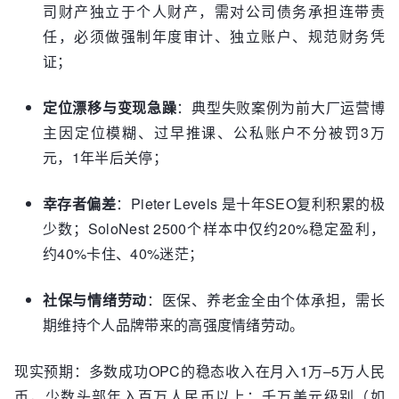
司财产独立于个人财产，需对公司债务承担连带责
任，必须做强制年度审计、独立账户、规范财务凭
证；
定位漂移与变现急躁
：典型失败案例为前大厂运营博
主因定位模糊、过早推课、公私账户不分被罚3万
元，1年半后关停；
幸存者偏差
：Pieter Levels 是十年SEO复利积累的极
少数；SoloNest 2500个样本中仅约20%稳定盈利，
约40%卡住、40%迷茫；
社保与情绪劳动
：医保、养老金全由个体承担，需长
期维持个人品牌带来的高强度情绪劳动。
现实预期：多数成功OPC的稳态收入在月入1万–5万人民
币，少数头部年入百万人民币以上；千万美元级别（如