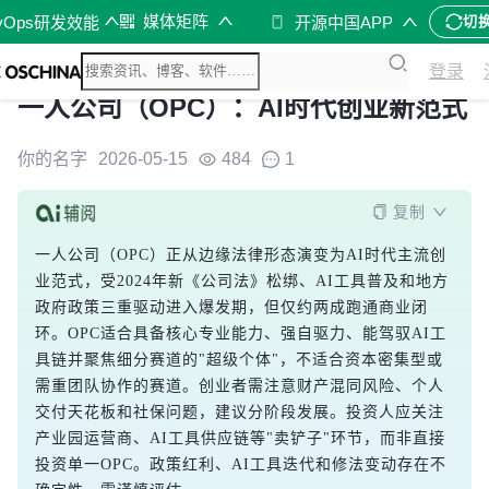
媒体矩阵
vOps研发效能
开源中国APP
切
登录
一人公司（OPC）：AI时代创业新范式
你的名字
2026-05-15
484
1
复制
一人公司（OPC）正从边缘法律形态演变为AI时代主流创
业范式，受2024年新《公司法》松绑、AI工具普及和地方
政府政策三重驱动进入爆发期，但仅约两成跑通商业闭
环。OPC适合具备核心专业能力、强自驱力、能驾驭AI工
具链并聚焦细分赛道的"超级个体"，不适合资本密集型或
需重团队协作的赛道。创业者需注意财产混同风险、个人
交付天花板和社保问题，建议分阶段发展。投资人应关注
产业园运营商、AI工具供应链等"卖铲子"环节，而非直接
投资单一OPC。政策红利、AI工具迭代和修法变动存在不