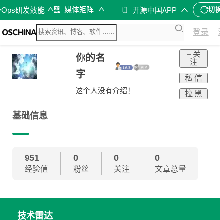
媒体矩阵
vOps研发效能
开源中国APP
切
登录
+ 关
你的名
注
字
私 信
这个人没有介绍！
拉 黑
基础信息
951
0
0
0
经验值
粉丝
关注
文章总量
技术雷达