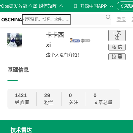
媒体矩阵
vOps研发效能
开源中国APP
切
登录
+ 关
卡卡西
注
xi
私 信
这个人没有介绍！
拉 黑
基础信息
1421
29
0
0
经验值
粉丝
关注
文章总量
技术雷达