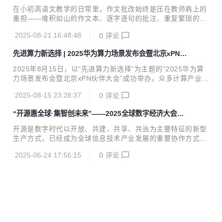
入智能高效新时代
ent 技术创新的国际化团队，核心成员来自 Google、Oracl
在小初高语文教学的日常里，作文批改始终是压在教师肩上的
e、阿里巴巴、京东等顶尖科技公司。凭借深厚的技术积累与
重担——堆积如山的作文本、逐字逐句的批注、重复繁琐的反
全球化视野，团队正携手全球开发者共建开放生态，为万亿美
馈，不仅耗费教师大量精力，更难做到每篇作文都被全面、个
元级的...
2025-08-21 16:48:48
0
评论
性化地剖析。 而当文曲智阅牵手百度智能云千帆大模型平台
后，这一教育痛点被彻底重构，为作文批改领域带来了从“低
先进算力新选择 | 2025华为算力场景发布会暨北京xPN伙
效重复”到“智能精准”的颠覆性变革。 从“教师埋首作业本”到“A
伴大会成功举办
I深度伴学”：技术重构 批改场景传统作文批改的困境，本质是
2025年8月15日，以“先进算力新选择”为主题的“2025华为算
“人力极限”与“个性化需求”的矛盾。一位语文教师日均需批改3
力场景发布会暨北京xPN伙伴大会”成功举办。众多计算产业和
0-50篇作文，每篇耗时15-20分钟，不仅易因疲劳导致点评同
相关行业精英齐聚一堂，聚焦先进算力与行业场景的深度融
质化，更难针对不同学段、不同水平的学生提供差异化指导。
2025-08-15 23:28:37
0
评论
合，共同探讨如何推动算力价值释放；同时分享了华为在通用
而依托百度智能云千帆大模型平台...
计算、大模型技术及AI应用创新等领域的最新成果，以及基于
“开源惠全球·集智创未来”——2025全球数字经济大会全
昇腾、鲲鹏体系，与伙伴在教育、政务、医疗、制造等场景的
球开源创新发展论坛即将召开
创新实践。会上还重磅发布了“xPN先锋行动”，华为将从研营
开源是数字时代以开放、共建、共享、共治为主要特征的新型
销供服全方位支撑伙伴，深耕根技术，协同伙伴打造有竞争力
生产方式，已经成为全球信息技术产业发展的重要协作方式和
的产品和方案，服务千行万业数智化升级，共赢智能化未来。
生态构建形式。为抢抓开源繁荣发展机遇，促进全球数字协
2025华为算力场景发布会暨北京xPN伙伴大会现场 华为商业
2025-06-24 17:56:15
0
评论
作，助力北京市数字友好城市建设，全球开源创新发展论坛
销售部总裁张海平带来开场致辞，为...
（以下简称“论坛”）将于7月5日上午在北京国家会议中心举
行。论坛由全球数字经济大会组委会主办，国家工业信息安全
发展研究中心、开源中国、CNCF基金会、国际内源基金会联
合承办。 本次论坛以“开源惠全球·集智创未来”为主题，旨在
搭建国际开源交流合作平台，广泛邀请国内外开源领域知名专
家学者，顶尖开源组织、先锋开源企业、开源社区代表等齐聚