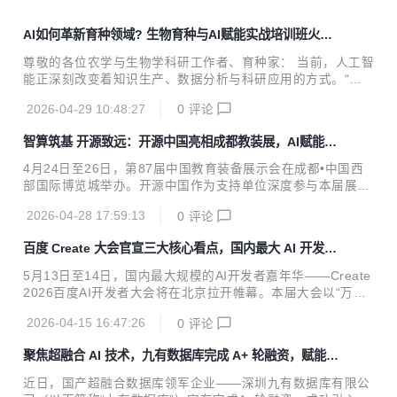
AI如何革新育种领域? 生物育种与AI赋能实战培训班火热
报名
尊敬的各位农学与生物学科研工作者、育种家： 当前，人工智
能正深刻改变着知识生产、数据分析与科研应用的方式。“人
工智能+生物育种”的核心在于两个字：一是“融”，二是“变”。
2026-04-29 10:48:27
0
评论
是将AI深度融入育种的全要素与全过程，推动科研范式从“经
验依赖”向“数据驱动”的系统性转变。 然而，在现实中，许多
智算筑基 开源致远：开源中国亮相成都教装展，AI赋能一
一线的育种工作者正面临着巨大的“技术壁垒”——海量数据处
体化人才培养
理和复杂的生信软件依然重度依赖Linux系统与命令行。环境
4月24日至26日，第87届中国教育装备展示会在成都•中国西
配置与Debug耗费了大量精力，严重拖慢了育种创新的步伐。
部国际博览城举办。开源中国作为支持单位深度参与本届展
为了真正打破技术门槛，实现前沿育种技术的“普惠”，我们精
会，旗下北京奥思研工智能科技有限公司承担“科创育人—AI
心策划了为期5个半天的《生物育种与AI赋能实战培训班》。
2026-04-28 17:59:13
0
评论
赋能中小学科技创新人才贯通培养研讨会”的承办工作。以此
本次培训全面摒弃传统命令行教学...
为发展契机，开源中国清晰释放教育板块战略升级信号—从原
百度 Create 大会官宣三大核心看点，国内最大 AI 开发者
有的工具服务和社区运营方，转型为贯穿K12基础教育、高等
嘉年华 5 月北京揭幕
教育全学段，可提供AI基础设施建设及全周期人才培养解决方
5月13日至14日，国内最大规模的AI开发者嘉年华——Create
案的综合服务平台。 深耕行业论坛，AI筑基育才 4月24日下
2026百度AI开发者大会将在北京拉开帷幕。本届大会以“万物
午，“科创育人—AI赋能中小学科技创新人才贯通培养研讨会”
一体”为主题，首次将“Create百度AI开发者大会”与“云智大会”
在四川省成都市中国西部国际博览城举办。中国教育装备行业
2026-04-15 16:47:26
0
评论
合二为一，集中展示百度智能云AI Infra与Agent Infra重大技
协会秘书长李瀛从国家战略和行业平台的高度...
术突破、“超级个体”生产力工具链、龙虾全家桶全场景智能体
聚焦超融合 AI 技术，九有数据库完成 A+ 轮融资，赋能信
验三大核心看点。对于寻求AI落地的企业决策者而言，这意味
创产业升级
着可以在两天内一次性获取百度智能云的全栈技术图谱；对于
近日，国产超融合数据库领军企业——深圳九有数据库有限公
开发者而言，则意味着全景把握 AI 技术栈最新演进方向的关