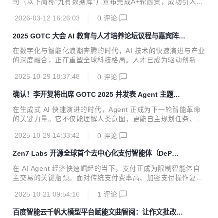
司（以下简称“九有数据库”）宣布完成A+轮融资，成功引入松
键窗口已经打开。 看点一：百度智能云AI Infra 与 Agent Infr
禾创投、青蒿资本、招银鼎洪投资三家知名投资机构。作为国
a 重大突破，多款全新产品重磅...
2026-03-12 16:26:03
0
评论
产数据库领域的后起之秀与投资热门标的，持续获得多轮融资
彰显资本市场对九有多模态超融合数据库核心技术与发展潜力
2025 GOTC 大会 AI 教育与人才培养论坛议程与嘉宾阵容
的高度认可。 九有数据库成立于2021年，专注于国产数据库
曝光！
这一“卡脖子”技术领域，打造以新一代架构为基础的九有超融
在数字化与智能化浪潮奔腾的时代，AI 技术的快速演进与产业
合AI数据库产品。核心技术团队由北京大学等知名高校在数据
的深度融合，正在重塑全球科技格局。人才已成为驱动创新与
安全领域的教授、前甲骨文数据库内核工程领域专家组成。 多
可持续发展的核心引擎。为响应全球企业对 AI 人才培养的迫
模态超融合数据库是适配AI全流程落地、释放多源数据价值的
2025-10-29 18:37:48
0
评论
切需求，助力行业破解技术人才困境，由 Linux Foundation
核心支撑，可以实现AI多模存储与向量、时序、...
开源软件学园（LFOSSA）、开放智算产业联盟、RISC-V Int
确认！李开复将出席 GOTC 2025 并发表 Agent 主题演
ernational、LF AI & DATA APAC RUG 支持的「AI 教育与人
讲
才培养论坛」，即将在 GOTC大会期间 2025 年 11 月 2 日
在生成式 AI 快速演进的时代，Agent 正成为下一轮智能革命
（周日） 在北京亦庄·通明湖会展中心盛大启幕！ 作为 GOTC
的关键力量。它不仅能理解人类意图，更能自主规划任务、调
2025 全球开源技术峰会的重要分论坛之一，AI 教育与人才培
用工具、执行复杂目标。这一跃迁，正在重塑生产力体系、企
养论坛将...
2025-10-29 14:33:42
0
评论
业组织形态以及软件开发的底层范式。 零一万物 CEO、创新
工场董事长 李开复博士 将作为主论坛特邀嘉宾，在 全球开源
Zen7 Labs 开源全球首个去中心化支付智能体（DeP
技术峰会（GOTC 2025） 上发表主题演讲 《拥抱开源生态，
A），打造下一代 AI Agent 金融基础设施
共创 AI Agent 颠覆式创新》。李开复将深度解析生成式 AI 如
在 AI Agent 经济快速崛起的当下，支付正成为限制智能体自
何从“被动应答”的 ChatBot 时代，跨越到“主动协作、具备目
主交易的关键瓶颈。面对传统支付费率高、加密支付操作复
标与执行能力”的 Agent 时代，并分享这一跃进为产业、企业
杂、平台生态碎片化等行业痛点。 近日，Zen7 Labs正式提出
与开发者带来的真实机会与挑战。 零一万物 CEO、...
2025-10-21 09:54:16
1
评论
DePA（Decentralized Payment Agent，去中心化支付智能
体）概念，并率先在 GitHub 和 Gitee 上开源其核心产品 Zen
百度智能云千帆大模型平台赋能文曲智阅：让作文批改迈
7 Payment Agent。Zen7 Labs 是一家专注于智能计算与 Ag