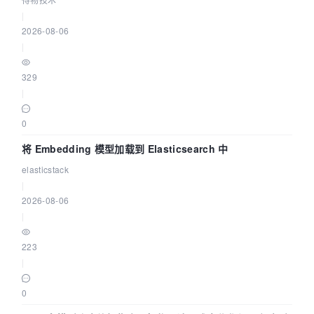
|
2026-08-06
|
329
|
0
将 Embedding 模型加载到 Elasticsearch 中
elasticstack
|
2026-08-06
|
223
|
0