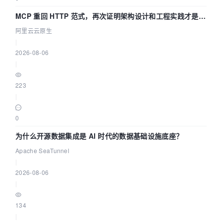
MCP 重回 HTTP 范式，再次证明架构设计和工程实践才是稀
缺资源
阿里云云原生
|
2026-08-06
|
223
|
0
为什么开源数据集成是 AI 时代的数据基础设施底座？
Apache SeaTunnel
|
2026-08-06
|
134
|