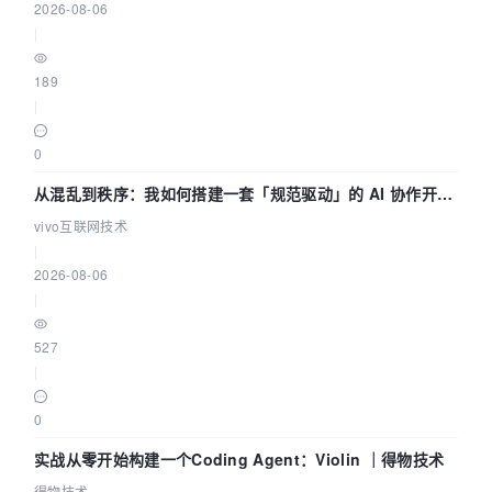
2026-08-06
|
189
|
0
从混乱到秩序：我如何搭建一套「规范驱动」的 AI 协作开发
体系
vivo互联网技术
|
2026-08-06
|
527
|
0
实战从零开始构建一个Coding Agent：Violin ｜得物技术
得物技术