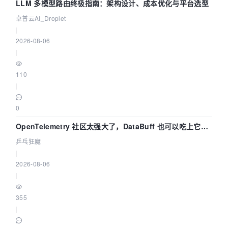
LLM 多模型路由终极指南：架构设计、成本优化与平台选型
卓普云AI_Droplet
|
2026-08-06
|
110
|
0
OpenTelemetry 社区太强大了，DataBuff 也可以吃上它的
eBPF 链路了
乒乓狂魔
|
2026-08-06
|
355
|