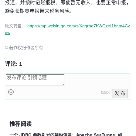
报道，并按时记账报税。即使暂无收入，也要正常申报，
避免长期零申报带来税务风险。
原文转自：
https://mp.weixin.qq.com/s/Kqgrbe7bWQzeI1bnm4Cv
ew
© 著作权归作者所有
评论: 1
0/500
发 布
推荐阅读
一个 JDBC 参数引发的架构演进：Apache SeaTunnel 如何