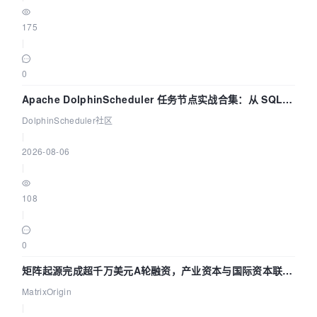
175
|
0
Apache DolphinScheduler 任务节点实战合集：从 SQL、
DataX 到 Spark、Flink 一次配置全打通
DolphinScheduler社区
|
2026-08-06
|
108
|
0
矩阵起源完成超千万美元A轮融资，产业资本与国际资本联手
押注企业级AI基础设施赛道
MatrixOrigin
|