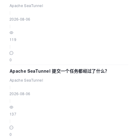
Community Over Code Asia 2026
Apache SeaTunnel
|
2026-08-06
|
119
|
0
Apache SeaTunnel 提交一个任务都经过了什么？
Apache SeaTunnel
|
2026-08-06
|
137
|
0