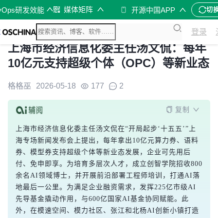
媒体矩阵
vOps研发效能
开源中国APP
切
登录
上海市经济信息化委主任汤文侃：每年
10亿元支持超级个体（OPC）等新业态
格格巫
2026-05-18
177
2
复制
上海市经济信息化委主任汤文侃在“开局起步‘十五五’”上
海专场新闻发布会上提出，每年拿出10亿元算力券、语料
券、模型券支持超级个体等新业态发展，企业可先用后
付、免申即享。为培育多层次人才，成立创智学院招收800
余名AI领域博士，并开展前沿部署工程师培训，打通AI落
地最后一公里。为满足企业融资需求，发挥225亿市级AI
先导基金撬动作用，与600亿国家AI基金协同赋能。此
外，在模速空间、模力社区、张江和北杨AI创新小镇打造