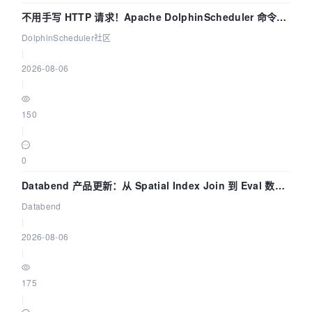
不用手写 HTTP 请求！Apache DolphinScheduler 命令行
dsctl 两分钟上手
DolphinScheduler社区
|
2026-08-06
|
150
|
0
Databend 产品更新：从 Spatial Index Join 到 Eval 数据
管道
Databend
|
2026-08-06
|
175
|