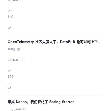
|
110
|
0
OpenTelemetry 社区太强大了，DataBuff 也可以吃上它的
eBPF 链路了
乒乓狂魔
|
2026-08-06
|
355
|
0
集成 Nacos，我们拒绝了 Spring Starter
三刀_sandao