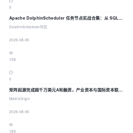
0
Apache DolphinScheduler 任务节点实战合集：从 SQL、
DataX 到 Spark、Flink 一次配置全打通
DolphinScheduler社区
|
2026-08-06
|
108
|
0
矩阵起源完成超千万美元A轮融资，产业资本与国际资本联手
押注企业级AI基础设施赛道
MatrixOrigin
|
2026-08-06
|
189