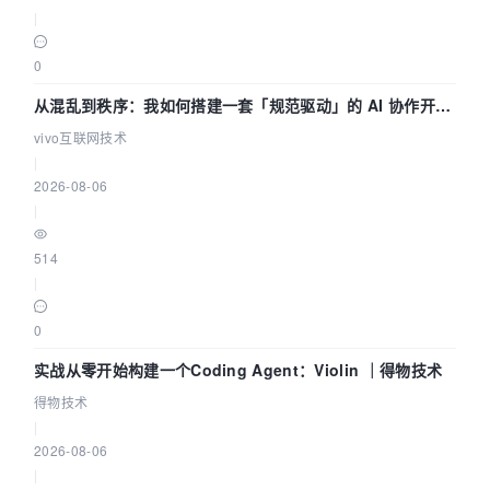
|
0
从混乱到秩序：我如何搭建一套「规范驱动」的 AI 协作开发
体系
vivo互联网技术
|
2026-08-06
|
514
|
0
实战从零开始构建一个Coding Agent：Violin ｜得物技术
得物技术
|
2026-08-06
|