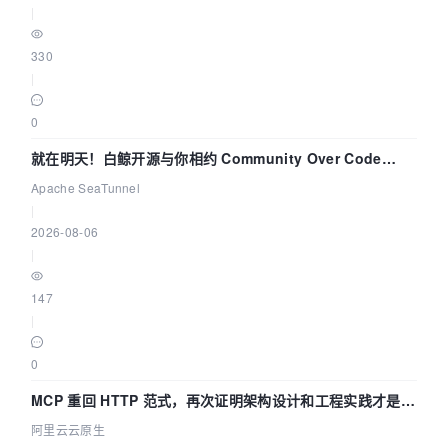
|
330
|
0
就在明天！白鲸开源与你相约 Community Over Code
Asia 2026 主题演讲！
Apache SeaTunnel
|
2026-08-06
|
147
|
0
MCP 重回 HTTP 范式，再次证明架构设计和工程实践才是稀
缺资源
阿里云云原生