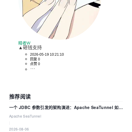
精者W
▲砸钱支持
2026-05-19 10:21:10
回复 0
点赞 0
推荐阅读
一个 JDBC 参数引发的架构演进：Apache SeaTunnel 如何
解决数据同步中的“定时 Flush”难题
Apache SeaTunnel
|
2026-08-06