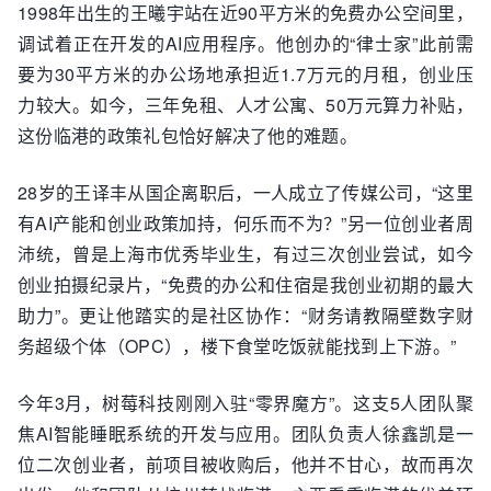
1998年出生的王曦宇站在近90平方米的免费办公空间里，
调试着正在开发的AI应用程序。他创办的“律士家”此前需
要为30平方米的办公场地承担近1.7万元的月租，创业压
力较大。如今，三年免租、人才公寓、50万元算力补贴，
这份临港的政策礼包恰好解决了他的难题。
28岁的王译丰从国企离职后，一人成立了传媒公司，“这里
有AI产能和创业政策加持，何乐而不为？”另一位创业者周
沛统，曾是上海市优秀毕业生，有过三次创业尝试，如今
创业拍摄纪录片，“免费的办公和住宿是我创业初期的最大
助力”。更让他踏实的是社区协作：“财务请教隔壁数字财
务超级个体（OPC），楼下食堂吃饭就能找到上下游。”
今年3月，树莓科技刚刚入驻“零界魔方”。这支5人团队聚
焦AI智能睡眠系统的开发与应用。团队负责人徐鑫凯是一
位二次创业者，前项目被收购后，他并不甘心，故而再次