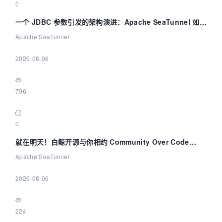
0
一个 JDBC 参数引发的架构演进：Apache SeaTunnel 如何
解决数据同步中的“定时 Flush”难题
Apache SeaTunnel
|
2026-08-06
|
796
|
0
就在明天！白鲸开源与你相约 Community Over Code
Asia 2026 主题演讲！
Apache SeaTunnel
|
2026-08-06
|
224
|