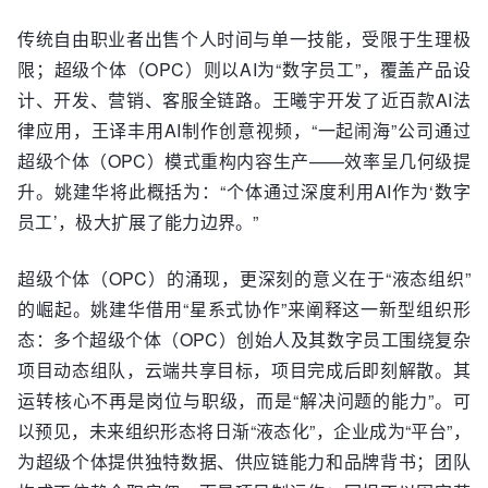
传统自由职业者出售个人时间与单一技能，受限于生理极
限；超级个体（OPC）则以AI为“数字员工”，覆盖产品设
计、开发、营销、客服全链路。王曦宇开发了近百款AI法
律应用，王译丰用AI制作创意视频，“一起闹海”公司通过
超级个体（OPC）模式重构内容生产——效率呈几何级提
升。姚建华将此概括为：“个体通过深度利用AI作为‘数字
员工’，极大扩展了能力边界。”
超级个体（OPC）的涌现，更深刻的意义在于“液态组织”
的崛起。姚建华借用“星系式协作”来阐释这一新型组织形
态：多个超级个体（OPC）创始人及其数字员工围绕复杂
项目动态组队，云端共享目标，项目完成后即刻解散。其
运转核心不再是岗位与职级，而是“解决问题的能力”。可
以预见，未来组织形态将日渐“液态化”，企业成为“平台”，
为超级个体提供独特数据、供应链能力和品牌背书；团队