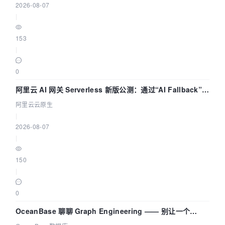
2026-08-07
|
153
|
0
阿里云 AI 网关 Serverless 新版公测：通过“AI Fallback”与
拓扑可视化构建 AI 流量治理底座
阿里云云原生
|
2026-08-07
|
150
|
0
OceanBase 聊聊 Graph Engineering —— 别让一个
Agent 既当运动员又