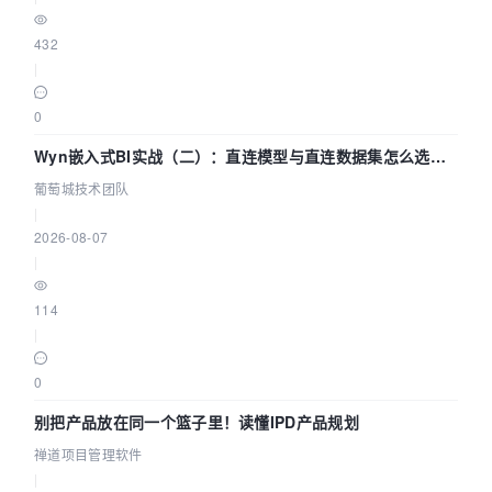
432
|
0
Wyn嵌入式BI实战（二）：直连模型与直连数据集怎么选，
参数为什么不生效？| 葡萄城技术团队
葡萄城技术团队
|
2026-08-07
|
114
|
0
别把产品放在同一个篮子里！读懂IPD产品规划
禅道项目管理软件
|