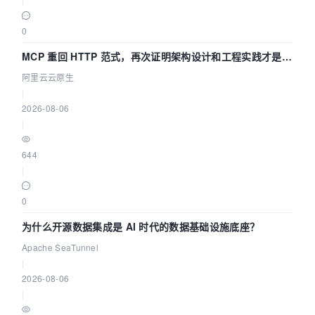
0
MCP 重回 HTTP 范式，再次证明架构设计和工程实践才是稀
缺资源
阿里云云原生
|
2026-08-06
|
644
|
0
为什么开源数据集成是 AI 时代的数据基础设施底座？
Apache SeaTunnel
|
2026-08-06
|