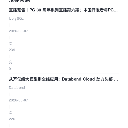
直播预告｜PG 30 周年系列直播第六期：中国开发者与PG内
核——我们改得动吗？我们贡献了什么？
IvorySQL
|
2026-08-07
|
239
|
0
从万亿级大模型到全线应用：Databend Cloud 助力头部 AI
企业构建全链路 Trace 数据管道
Databend
|
2026-08-07
|
226
|