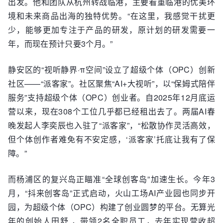
出发。他和团队从杭州转战临港，主要看重临港的优美环
境和未来商品出海的独特优势。“在这里，我感觉干扰更
少，能够更加专注于产品的研发，原计划的研发需要一
年，而现在预计只要3个月。”
静安区的“视听静界·π空间”设立了超级个体（OPC）创新
社区——“派客家”。社区聚焦“AI+大视听”，以“保姆式陪伴
服务”支持超级个体（OPC）创业者。自2025年12月底运
营以来，现在308个工位几乎都已经租出去了。两届AI春
晚发起人李奕辰也入驻了“派客家”，“松散协作灵活高效，
但个体创作者难免有不安定感，‘派客家’托底让我有了保
障。”
而杨浦区的复兴岛正瞄准“全球创客岛”加速生长。今年3
月，“抖来创客岛”正式启动，火山工场AI产业园也同步开
园，为超级个体（OPC）构建了创业圆梦的平台。无算光
年的创始人田舒 ，带领2名全职员工，去年实现营收超