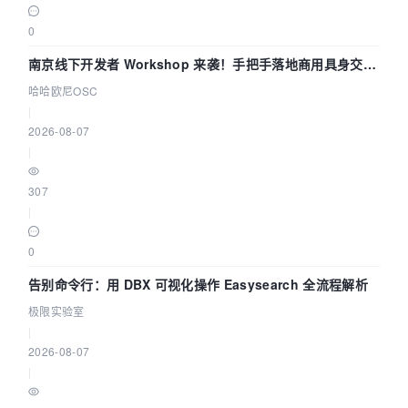
0
南京线下开发者 Workshop 来袭！手把手落地商用具身交互
智能 Agent 应用
哈哈欧尼OSC
|
2026-08-07
|
307
|
0
告别命令行：用 DBX 可视化操作 Easysearch 全流程解析
极限实验室
|
2026-08-07
|