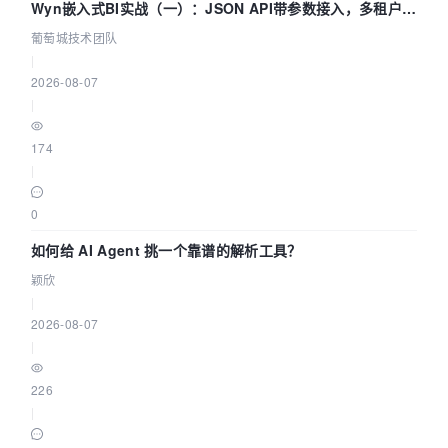
Wyn嵌入式BI实战（一）：JSON API带参数接入，多租户数
据源配置指南 | 葡萄城技术团队
葡萄城技术团队
|
2026-08-07
|
174
|
0
如何给 AI Agent 挑一个靠谱的解析工具？
颖欣
|
2026-08-07
|
226
|