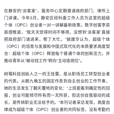
在静安的“派客家”，服务中心定期邀请政府部门、律所上
门讲课。今年3月，静安区经科委工作人员为这里的超级
个体（OPC）创业者一对一讲解最新政策。数字创客李奕
辰感慨道，“我天天觉得时间不够用，没想到‘派客家’直接
把政府部门请进来，帮了大忙。”姚建华认为，超级个体
（OPC）的培育与发展和中国式现代化的本质要求高度契
合：超级个体（OPC）释放每个普通个体的创新活力，并
推动青年从“被动找工作”转向“主动造岗位”。
树莓科技创始人之一的王佳蕾，是从职场员工转型创业者
的代表。从朝九晚五的固定作息到自主创业的工作节奏，
她的生活发生了翻天覆地的变化：“上班能看到确定性的回
报，创业可能倾尽所有而一无所获，但这份自我驱动的成
长，是传统职业无法给予的。”本刊记者采访发现，高度自
律成为超级个体（OPC）创业者的共同标签，没有考勤约