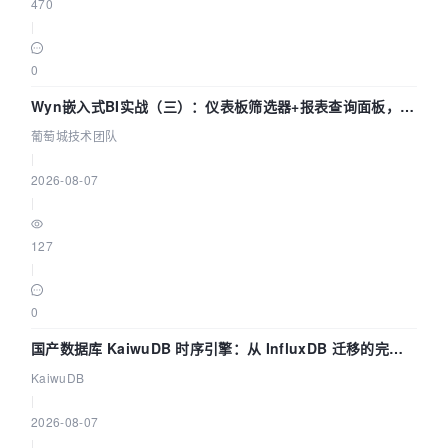
470
|
0
Wyn嵌入式BI实战（三）：仪表板筛选器+报表查询面板，参
数联动全闭环
葡萄城技术团队
|
2026-08-07
|
127
|
0
国产数据库 KaiwuDB 时序引擎：从 InfluxDB 迁移的完整
技术路径
KaiwuDB
|
2026-08-07
|