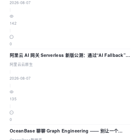
2026-08-07
|
142
|
0
阿里云 AI 网关 Serverless 新版公测：通过“AI Fallback”与
拓扑可视化构建 AI 流量治理底座
阿里云云原生
|
2026-08-07
|
135
|
0
OceanBase 聊聊 Graph Engineering —— 别让一个
Agent 既当运动员又
OceanBase数据库