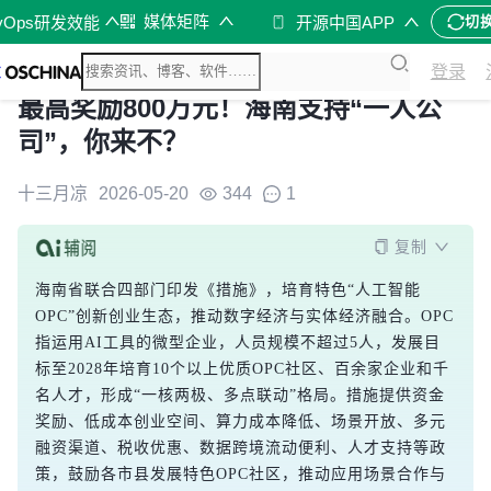
媒体矩阵
vOps研发效能
开源中国APP
切
登录
最高奖励800万元！海南支持“一人公
司”，你来不？
十三月凉
2026-05-20
344
1
复制
海南省联合四部门印发《措施》，培育特色“人工智能
OPC”创新创业生态，推动数字经济与实体经济融合。OPC
指运用AI工具的微型企业，人员规模不超过5人，发展目
标至2028年培育10个以上优质OPC社区、百余家企业和千
名人才，形成“一核两极、多点联动”格局。措施提供资金
奖励、低成本创业空间、算力成本降低、场景开放、多元
融资渠道、税收优惠、数据跨境流动便利、人才支持等政
策，鼓励各市县发展特色OPC社区，推动应用场景合作与