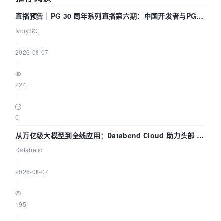
直播预告｜PG 30 周年系列直播第六期：中国开发者与PG内
核——我们改得动吗？我们贡献了什么？
IvorySQL
|
2026-08-07
|
224
|
0
从万亿级大模型到全线应用：Databend Cloud 助力头部 AI
企业构建全链路 Trace 数据管道
Databend
|
2026-08-07
|
195
|