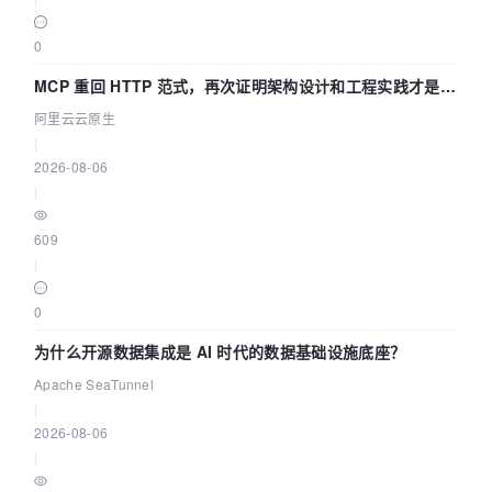
0
MCP 重回 HTTP 范式，再次证明架构设计和工程实践才是稀
缺资源
阿里云云原生
|
2026-08-06
|
609
|
0
为什么开源数据集成是 AI 时代的数据基础设施底座？
Apache SeaTunnel
|
2026-08-06
|