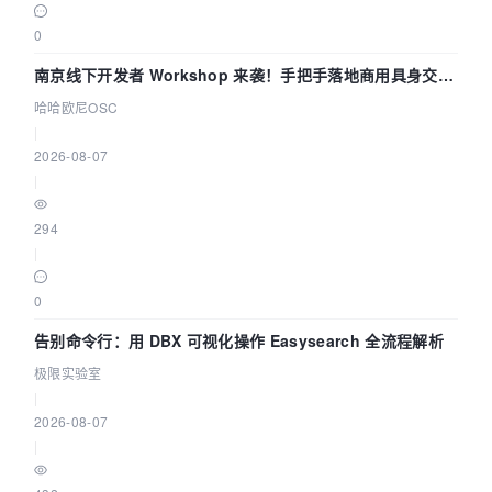
0
南京线下开发者 Workshop 来袭！手把手落地商用具身交互
智能 Agent 应用
哈哈欧尼OSC
|
2026-08-07
|
294
|
0
告别命令行：用 DBX 可视化操作 Easysearch 全流程解析
极限实验室
|
2026-08-07
|