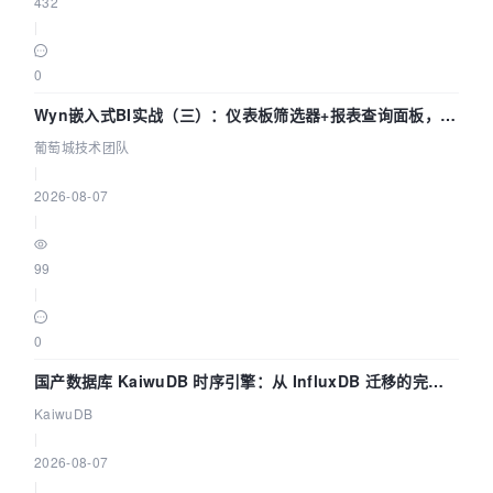
432
|
0
Wyn嵌入式BI实战（三）：仪表板筛选器+报表查询面板，参
数联动全闭环
葡萄城技术团队
|
2026-08-07
|
99
|
0
国产数据库 KaiwuDB 时序引擎：从 InfluxDB 迁移的完整
技术路径
KaiwuDB
|
2026-08-07
|