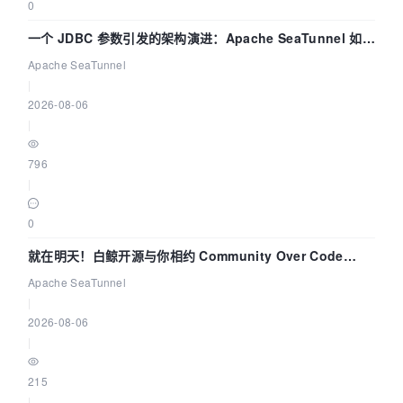
0
一个 JDBC 参数引发的架构演进：Apache SeaTunnel 如何
解决数据同步中的“定时 Flush”难题
Apache SeaTunnel
|
2026-08-06
|
796
|
0
就在明天！白鲸开源与你相约 Community Over Code
Asia 2026 主题演讲！
Apache SeaTunnel
|
2026-08-06
|
215
|