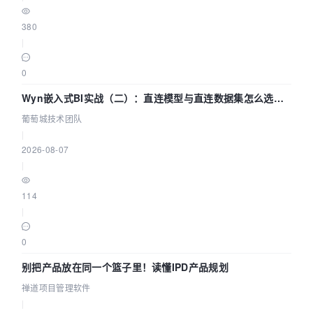
380
|
0
Wyn嵌入式BI实战（二）：直连模型与直连数据集怎么选，
参数为什么不生效？| 葡萄城技术团队
葡萄城技术团队
|
2026-08-07
|
114
|
0
别把产品放在同一个篮子里！读懂IPD产品规划
禅道项目管理软件
|