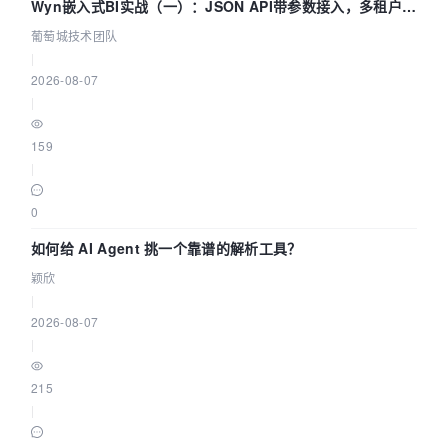
Wyn嵌入式BI实战（一）：JSON API带参数接入，多租户数
据源配置指南 | 葡萄城技术团队
葡萄城技术团队
|
2026-08-07
|
159
|
0
如何给 AI Agent 挑一个靠谱的解析工具？
颖欣
|
2026-08-07
|
215
|