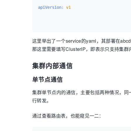
apiVersion:
v1
Endpoints
: 
172.16.2.125:80
,
172.16.2.229
metadata:
这里举出了一个service的yaml，其部署在abcd
那这里需要填写ClusterIP，即表示只支持集
Session
 Affinity: 
None
集群内部通信
name
: mallh5-service
单节点通信
Events:
<none>
集群单节点内的通信，主要包括两种情况，同一个
namespace
: 
abcdocker
行转发。
通过查看路由表，也能窥见一二：
spec: