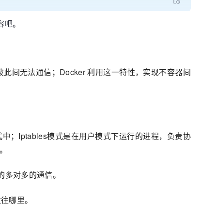
容吧。
此间无法通信；Docker 利用这一特性，实现不容器间
核 模式中；Iptables模式是在用户模式下运行的进程，负责协
制。
样的多对多的通信。
发往哪里。