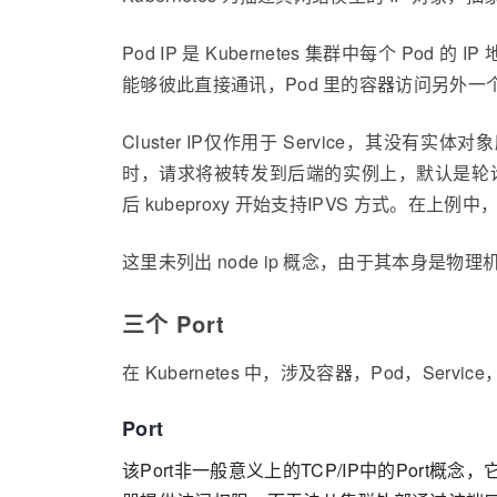
Pod IP 是 Kubernetes 集群中每个 Pod 
能够彼此直接通讯，Pod 里的容器访问另外一个
Name:
 nginx
Cluster IP仅作用于 Service，其没有实体
时，请求将被转发到后端的实例上，默认是轮询方式。Clus
后 kubeproxy 开始支持IPVS 方式。在上例中，
Namespace
: 
default
这里未列出 node ip 概念，由于其本身是物理
Labels: 
app
=nginx
三个 Port
在 Kubernetes 中，涉及容器，Pod，
Port
Annotations:
<none>
该Port非一般意义上的TCP/IP中的Port概念，它