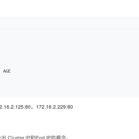
) AGE
TCP 
1
m
.125:80，172.16.2.229:80
 Cluster IP和Pod IP的概念。