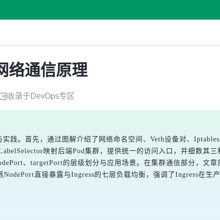
s 网络通信原理
收录于
DevOps
专区
实践。首先，通过图解介绍了网络命名空间、Veth设备对、Iptables/Ne
elSelector映射后端Pod集群，提供统一的访问入口，并细数其三种类型：Cl
rt、nodePort、targetPort的层级划分与应用场景。在集群通信
dePort直接暴露与Ingress的七层负载均衡，强调了Ingres