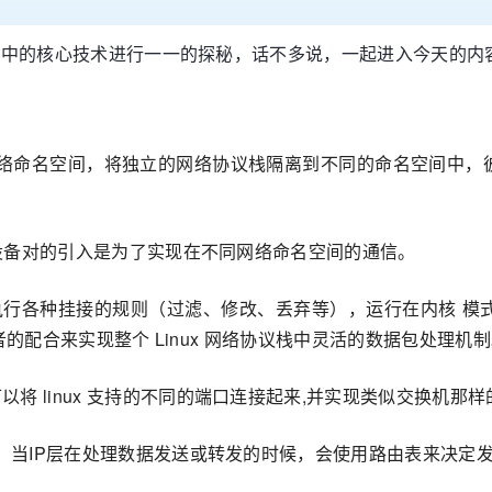
tes 中的核心技术进行一一的探秘，话不多说，一起进入今天的内
入网络命名空间，将独立的网络协议栈隔离到不同的命名空间中，彼
th设备对的引入是为了实现在不同网络命名空间的通信。
lter 负责在内核中执行各种挂接的规则（过滤、修改、丢弃等），运行在内
过二者的配合来实现整个 Linux 网络协议栈中灵活的数据包处理机
将 linux 支持的不同的端口连接起来,并实现类似交换机那
功能，当IP层在处理数据发送或转发的时候，会使用路由表来决定