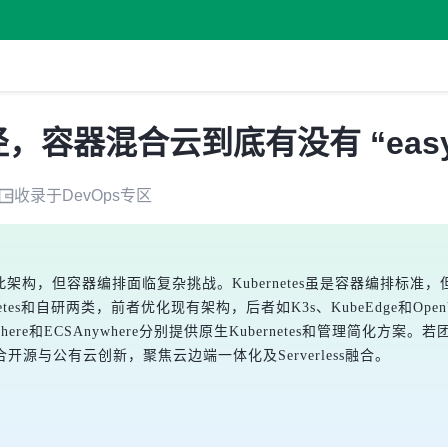
路径，容器混合云到底有没有 “easy
收录于
DevOps
专区
架构，但容器编排面临复杂挑战。Kubernetes虽是容器编排标
tes和自研两类，前者优化现有架构，后者如K3s、KubeEdge和O
re和ECSAnywhere分别提供原生Kubernetes和管理简化方案。
源与公有云创新，聚焦云边端一体化及Serverless融合。