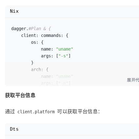
Nix
dagger.
#Plan & {
client:
commands:
 {

os:
 {

name:
"uname"
args:
 [
"-s"
]

        }

arch:
 {

name:
"uname"
展开
args:
 [
"-m"
]

        }

获取平台信息
    }

通过
可以获取平台信息：
actions:
build:
 go.
#Build & {
client.platform
os:
   client.commands.os.stdout

arch:
 client.commands.arch.stdout

Dts
//
 ...

    }
