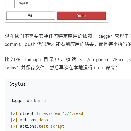
现在我们不需要安装任何特定应用的依赖，
管理了
dagger
commit、push 代码后才能看到应用的结果，而且每个
比如在
目录中，编辑
todoapp
src/components/Form.j
并保存文件，然后再次在本地运行 build 命令：
today?
Stylus
dagger do build

[✔]
 client
.filesystem
.
"./"
.read
[✔]
 actions
.deps
[✔]
 actions
.test
.script