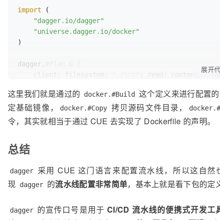
import
 (

"dagger.io/dagger"
"universe.dagger.io/docker"
)

dagger.
#Plan & {
展开
client:
filesystem:
"./src"
: 
read:
contents:
 da
这里我们就是通过的
这个定义来进行配置的
docker.#Build
actions:
build:
 docker.
#Build & {
定基础镜像，
拷贝源码文件目录，
steps:
 [

docker.#Copy
docker.
            docker.
#Pull & {
令，其实就相当于通过 CUE 去实现了 Dockerfile 的声明。
source:
"python:3.9"
            },

总结
            docker.
#Copy & {
contents:
 client.filesystem.
"./src"
采用 CUE 这门语言来配置流水线，所以这自然
dagger
dest:
"/app"
现
的
流水线配置非常简单
，基本上就是看下包的定
            },

dagger
            docker.
#Run & {
command:
 {

的宣传口号是用于
CI/CD 流水线的便携式开发工
dagger
name:
"pip"