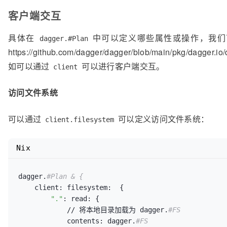
				input:   test.output

客户端交互
				mounts:  _nodeModulesMount

				workdir: "
/
src
"

具体在
中可以定义哪些属性或操作，我们
dagger.#Plan
				script: contents: #
https://github.com/dagger/dagger/blob/main/pkg/dag
					yarn run build

""
"#

如可以通过
可以进行客户端交互。
client
			}

访问文件系统
			contents: core.#Subdir & {

				input: run.output.rootfs

可以通过
可以定义访问文件系统：
				path:  "
/
src
/
build
"

client.filesystem
			}

		}

Nix
		deploy: netlify.#Deploy & {

			contents: build.contents.output

dagger.
#Plan & {
			site:     client.env.APP_NAME

client:
filesystem:
  {

			token:    client.env.NETLIFY_TOKEN

"."
: 
read:
 {

			team:     client.env.NETLIFY_TEAM

//
 将本地目录加载为 dagger.
#FS
		}

contents:
 dagger.
#FS   