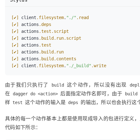
Stylus
packages:
 {

    test:
 bash.
#Run & {
bas
// ...
yar
[✔]
 client
.filesystem
.
"./"
.read
}
git
[✔]
 actions
.deps
    build:
{
					}

[✔]
 actions
.test
.script
      run:
 bash.
#Run & {
				},

[✔]
 actions
.build
.run
.script
// ...
				docker.
#Copy & {
[✔]
 actions
.test
}
contents:
 c
[✔]
 actions
.build
.run
      contents:
 core.
#Subdir & {
dest:
"
[✔]
 actions
.build
.contents
// ...
				},

[✔]
 client
.filesystem
.
"./_build"
.write
}
				bash.
#Run & {
}
workdir:
"/
    deploy:
 netlify.
#Deploy & {
由于我们只执行了
这个动作，所以没有出现
mounts:
 {

build
depl
// ...
"/c
在
后面指定动作名即可，由于
dagger do <action>
}
build
}
样
这个动作的输入是
的输出，所以也会执行这
test
deps
}
具体的每一个动作基本上都是使用现成导入的包进行定义，
							}
代码如下所示：
						}

						_nodeModulesMount
