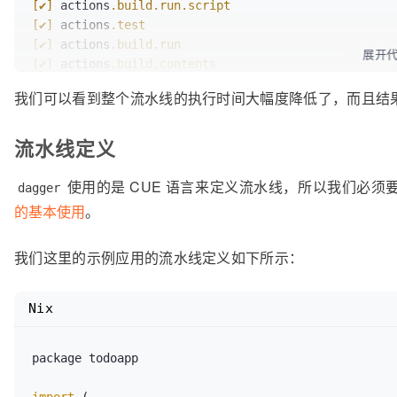
[✔]
 actions
.build
.run
.script
[✔]
 actions
.test
[✔]
 actions
.build
.run
展开
[✔]
 actions
.build
.contents
[✔]
 client
.filesystem
.
"./_build"
.write
我们可以看到整个流水线的执行时间大幅度降低了，而且结
流水线定义
使用的是 CUE 语言来定义流水线，所以我们必须
dagger
的基本使用
。
我们这里的示例应用的流水线定义如下所示：
Nix
package todoapp

import
 (
