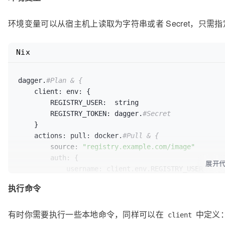
contents:
 client.network.
"unix:///v
环境变量可以从宿主机上读取为字符串或者 Secret，只需
            }

command:
 {

name:
"docker"
Nix
args:
 [
"info"
]

            }

        }

dagger.
#Plan & {
    }

client:
env:
 {

REGISTRY_USER:
  string

REGISTRY_TOKEN:
 dagger.
#Secret
    }

actions:
pull:
 docker.
#Pull & {
source:
"registry.example.com/image"
auth:
 {

展开
username:
 client.env.REGISTRY_USER

secret:
   client.env.REGISTRY_TOKEN

执行命令
        }

    }

有时你需要执行一些本地命令，同样可以在
中定义
client