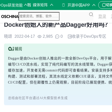
媒体矩阵
vOps研发效能
开源中国APP
切
登录
Docker创始人的新产品Dagger好用吗？
晓颂
2022-04-17
2,985
0
收录于
DevOps
专区
Dagger是由Docker创始人推出的一款全新DevOps平台，
编写CI/CD流水线，实现了纯代码编写的流水线管理。Dagge
缓存加速，开发者无需commit代码即可查看结果。安装支持多
构建、测试和部署流程，其流水线定义依赖CUE语言，支持文件
CI/CD配置，但在颠覆性上仍需观察，目前阶段已展现便携、
总结由社区平台通过AI大模型技术生成