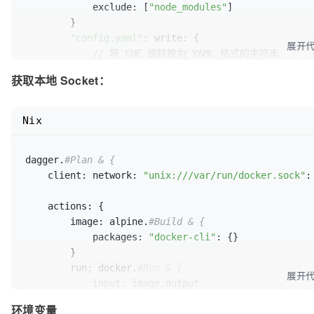
	}

exclude:
 [
"node_modules"
]

}

        }

"config.yaml"
: 
write:
 {

展开
//
 将 CUE 值转换为 YAML 格式的字符串

contents:
 yaml.Marshal(actions.pull.outp
获取本地 Socket：
        }

    }

Nix
actions:
 {

copy:
 docker.
#Copy & {
dagger.
#Plan & {
contents:
 client.filesystem.
"."
.read.con
client:
network:
"unix:///var/run/docker.sock"
:
        }

//
 ...

actions:
 {

    }

image:
 alpine.
#Build & {
packages:
"docker-cli"
: {}

        }

run:
 docker.
#Run & {
展开
input:
 image.output

mounts:
docker:
 {

环境变量
dest:
"/var/run/docker.sock"