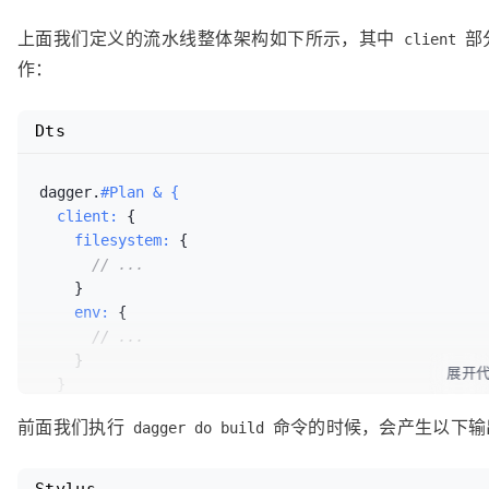
contents:
 dagger.
#F
上面我们定义的流水线整体架构如下所示，其中
部
exclude:
 [

client
"README.md"
,
作：
"_build"
,

"todoapp.cu
Dts
"node_modul
				]

			}

dagger.
#Plan & {
"./_build"
: 
write:
contents
  client:
{
		}

    filesystem:
{
env:
 {

// ...
APP_NAME:
      string

}
NETLIFY_TEAM:
  string

    env:
{
NETLIFY_TOKEN:
 dagger.
#Secr
// ...
		}

}
展开
	}

}
actions:
 {

  actions:
{
前面我们执行
命令的时候，会产生以下输
deps:
 docker.
#Build & {
dagger do build
    deps:
 docker.
#Build & {
steps:
 [

// ...
				alpine.
#Build & {
}