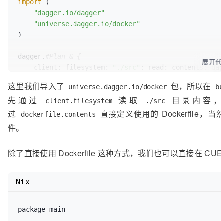
import
 (

"dagger.io/dagger"
"universe.dagger.io/docker"
)

dagger.
#Plan & {
展开
client:
filesystem:
"./src"
: 
read:
contents:
 da
这里我们导入了
包，所以在
universe.dagger.io/docker
b
actions:
build:
 docker.
#Dockerfile & {
先通过
读取
目录内容
//
 构建上下文

client.filesystem
./src
source:
 client.filesystem.
"./src"
.read.conte
过
直接定义使用的 Dockerfile
dockerfile.contents
件。
//
 默认在 context 中查找 Dockerfile，这里我们
dockerfile:
contents:
#"""
除了直接使用 Dockerfile 这种方式，我们也可以直接在
            FROM python:
3.9
            COPY . 
/app
            RUN pip install 
-
r 
/app/requirements.tx
Nix
            CMD python 
/app/app.py
""
"#

    }

package main
