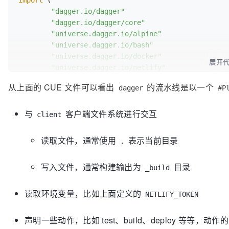
"dagger.io/dagger"
"dagger.io/dagger/core"
"universe.dagger.io/alpine"
"universe.dagger.io/bash"
"universe.dagger.io/docker"
展开
"universe.dagger.io/netlify"
)

从上面的 CUE 文件可以看出
的流水线是以一个
dagger
#P
dagger.
#Plan & {
与
客户端文件系统进行交互
_nodeModulesMount:
"/src/node_modules"
: {

client
dest:
"/src/node_modules"
type:
"cache"
读取文件，通常使用
表示当前目录
.
contents:
 core.
#CacheDir & {
id:
"todoapp-modules-cache"
写入文件，通常构建输出为
目录
_build
		}

	}

读取环境变量，比如上面定义的
NETLIFY_TOKEN
client:
 {

filesystem:
 {

声明一些动作，比如 test、build、deploy 等等，
"./"
: 
read:
 {
