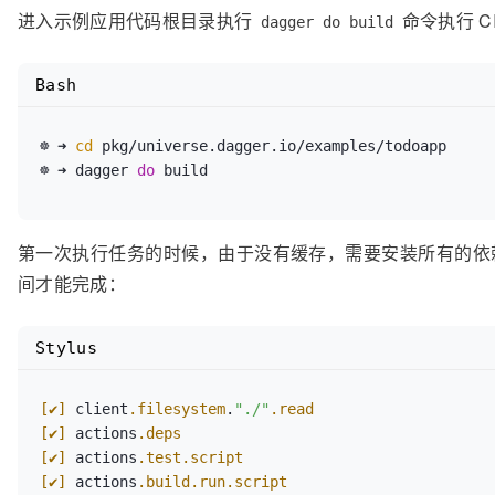
进入示例应用代码根目录执行
命令执行 C
dagger do build
Bash
☸ ➜ 
cd
 pkg/universe.dagger.io/examples/todoapp

☸ ➜ dagger 
do
第一次执行任务的时候，由于没有缓存，需要安装所有的依
间才能完成：
Stylus
[✔]
 client
.filesystem
.
"./"
.read
[✔]
 actions
.deps
[✔]
 actions
.test
.script
[✔]
 actions
.build
.run
.script