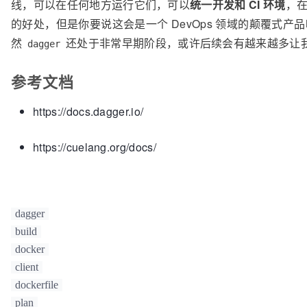
线，可以在任何地方运行它们，可以
统一开发和 CI 环境
，
args:
 [
"install"
, 
"-r"
, 
"/app/r
的好处，但是你要说这会是一个 DevOps 领域的颠覆式
                }

            },

然
还处于非常早期阶段，或许后续会有越来越多让
dagger
            docker.
#Set & {
config:
cmd:
 [
"python"
, 
"/app/app.p
参考文档
            },

        ]

https://docs.dagger.io/
    }

https://cuelang.org/docs/
dagger
build
docker
client
dockerfile
plan