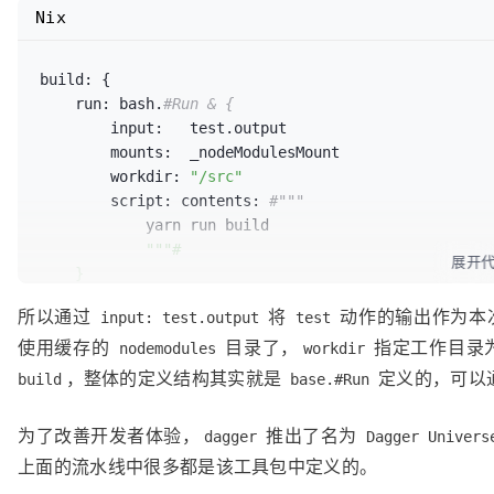
Nix
					}

script:
con
				
build:
 {

						yarn install

run:
 bash.
#Run & {
""
"#
input:
   test.output

				},

mounts:
  _nodeModulesMount

			]

workdir:
"/src"
		}

script:
contents:
#"""
            yarn run build

		test: bash.#Run & {

""
"#

展开
			input:   deps.output

    }

			workdir: "
/
src
"

    contents: core.#Subdir & {

所以通过
将
动作的输出作为本
			mounts:  _nodeModulesMount

input: test.output
test
        input: run.output.rootfs

			script: contents: #"
""
使用缓存的
目录了，
指定工作目录
        path:  "
/
src
/
build
"

nodemodules
workdir
				yarn run test

    }

，整体的定义结构其实就是
定义的，可以
build
base.#Run
""
"#

		}

为了改善开发者体验，
推出了名为
dagger
Dagger Univers
		build: {

上面的流水线中很多都是该工具包中定义的。
			run: bash.#Run & {
