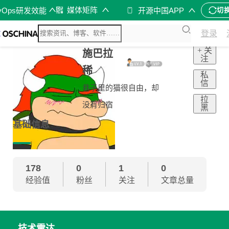
媒体矩阵
vOps研发效能
开源中国APP
切
登录
+ 关
施巴拉
注
稀
私
信
巷子里的猫很自由，却
拉
没有归宿
黑
基础信息
178
0
1
0
经验值
粉丝
关注
文章总量
技术雷达