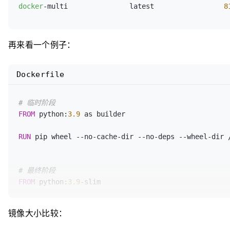
docker
-multi               latest                 
8
RUN
 pip install --no-cache /wheels/*
再来看一个例子：
Dockerfile
# 临时阶段
FROM
 python:
3.9
 as builder

RUN
 pip wheel --no-cache-dir --no-deps --wheel-dir 
# 最终阶段
FROM
 python:
3.9
-slim

WORKDIR
 /notebooks
镜像大小比较：
COPY
 --from=builder /wheels /wheels