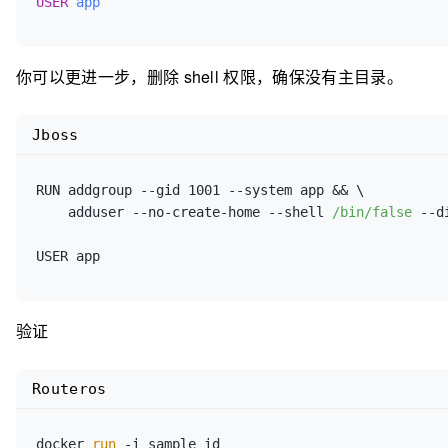
USER
app
你可以更进一步，删除 shell 权限，确保没有主目录。
Jboss
RUN addgroup 
--gid
 1001 
--system
 app && \

    adduser 
--no-create-home
--shell
/bin/false
--d
验证
Routeros
docker 
run
 -i sample id
