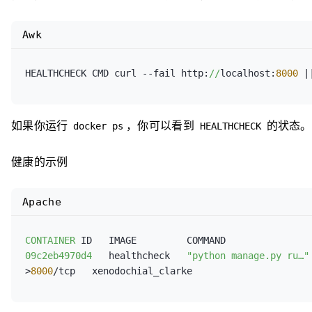
Awk
HEALTHCHECK CMD curl --fail http:
//
localhost:
8000
 |
如果你运行
，你可以看到
的状态。
docker ps
HEALTHCHECK
健康的示例
Apache
CONTAINER
09c2eb4970d4
   healthcheck   
"python manage.py ru…"
>
8000