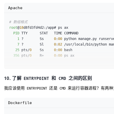
Apache
# 数组格式
root
@
18
d8fd3fd4d2:/app# ps ax

PID
 TTY      STAT   TIME COMMAND

1
 ?        Ss     
0
:
00
 python manage.py runserv
7
 ?        Sl     
0
:
02
 /usr/local/bin/python ma
25
 pts/
0
    Ss     
0
:
00
 bash

356
 pts/
0
    R+     
0
:
00
 ps ax

# 字符串格式
10. 了解
和
之间的区别
root
@ede24a5ef536:/app# ps ax

ENTRYPOINT
CMD
PID
 TTY      STAT   TIME COMMAND

我应该使用
还是
来运行容器进程？有两种
ENTRYPOINT
CMD
1
 ?        Ss     
0
:
00
 /bin/sh -c python manage
8
 ?        S      
0
:
00
 python manage.py runserv
9
 ?        Sl     
0
:
01
 /usr/local/bin/python ma
Dockerfile
13
 pts/
0
    Ss     
0
:
00
 bash

342
 pts/
0
    R+     
0
:
00