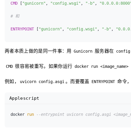
CMD
 [
"gunicorn"
, 
"config.wsgi"
, 
"-b"
, 
"0.0.0.0:8000
# 和
ENTRYPOINT
 [
"gunicorn"
, 
"config.wsgi"
, 
"-b"
, 
"0.0.0
两者本质上做的是同一件事：用
服务器在
Gunicorn
config
很容易被重写。如果你运行
CMD
docker run <image_name> 
例如，
。而要覆盖
命令
uvicorn config.asgi
ENTRYPOINT
Applescript
docker 
run
--entrypoint uvicorn config.asgi <image_