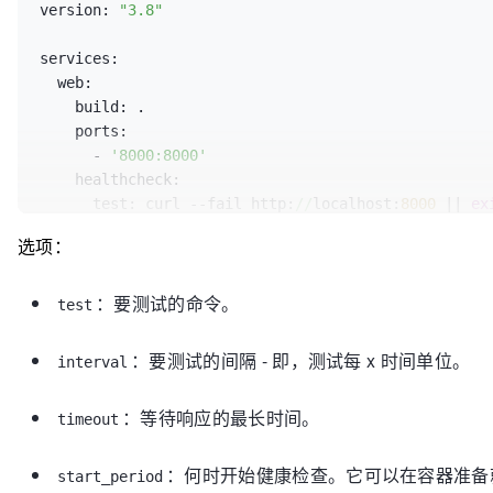
version: 
"3.8"
services:

  web:

    build: .

    ports:

      - 
'8000:8000'
    healthcheck:

      test: curl --fail http:
//
localhost:
8000
 || 
ex
      interval: 
10
s

选项：
      timeout: 
10
s

      start_period: 
10
s

：要测试的命令。
      retries: 
3
test
：要测试的间隔 - 即，测试每 x 时间单位。
interval
：等待响应的最长时间。
timeout
：何时开始健康检查。它可以在容器准备
start_period