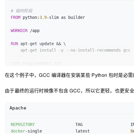
# 临时阶段
FROM
 python:
3.9
-slim as builder

WORKDIR
 /app
RUN
 apt-get update && \

    apt-get install -y --no-install-recommends gcc
COPY
 requirements.txt .
RUN
 pip wheel --no-cache-dir --no-deps --wheel-dir 
在这个例子中，GCC 编译器在安装某些 Python 包时
由于最终的运行时映像不包含 GCC，所以它更轻，也更安
# 最终阶段
FROM
 python:
3.9
-slim

Apache
WORKDIR
 /app
COPY
 --from=builder /app/wheels /wheels
REPOSITORY
COPY
 --from=builder /app/requirements.txt .
docker
-single              latest                 
8