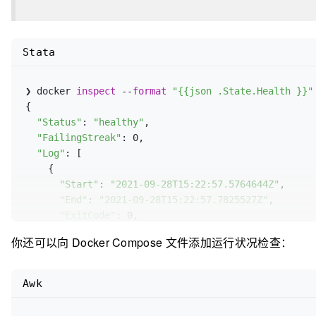
Stata
❯ docker 
inspect
 --
format
"{{json .State.Health }}"
{

"Status"
: 
"healthy"
,

"FailingStreak"
: 0,

"Log"
: [

    {

"Start"
: 
"2021-09-28T15:22:57.5764644Z"
,

"End"
: 
"2021-09-28T15:22:57.7825527Z"
,

"ExitCode"
: 0,

"Output"
: 
"..."
你还可以向 Docker Compose 文件添加运行状况检查：
Awk