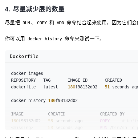
4. 尽量减少层的数量
尽量把
、
和
命令结合起来使用，因为它们会
RUN
COPY
ADD
你可以用
命令来测试一下。
docker history
Dockerfile
docker images

REPOSITORY   TAG       IMAGE ID       CREATED       
dockerfile   latest    
180
f98132d02   
51
 seconds ag
docker history 
180
f98132d02

180
f98132d02   
58
 seconds ago       
COPY
 . . 
# buil
<missing>      
58
 seconds ago       
RUN
 /bin/sh -c 
<missing>      About a minute ago   
COPY
 requiremen