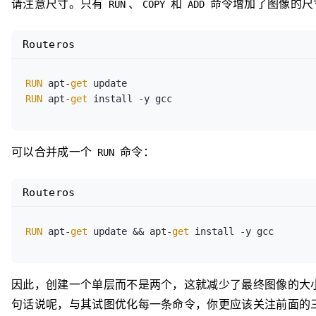
请注意尺寸。只有
、
和
命令增加了图像的尺
RUN
COPY
ADD
<missing>      About a minute ago   
WORKDIR
 /app
Routeros
RUN
 apt-
get
RUN
 apt-
get
可以合并成一个
命令：
RUN
Routeros
RUN
 apt-
get
 update && apt-
get
因此，创建一个单层而不是两个，这就减少了最终图像的大
句话说呢，与其试图优化每一条命令，你更应该关注前面的