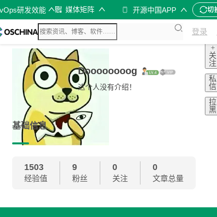
媒体矩阵
evOps研发效能
开源中国APP
切
登录
+
关
注
Doooooooog
私
信
这个人没有介绍！
拉
黑
基础信息
1503
9
0
0
经验值
粉丝
关注
文章总量